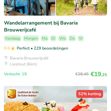
Wandelarrangement bij Bavaria
Brouwerijcafé
Vandaag
Morgen
Ma
Di
Wo
Do
Vr
9.8
Perfect
• 229 beoordelingen
Bavaria Brouwerijcafé
Lieshout (6km)
€19
Verkocht: 19
€28
,45
,25
52% korting