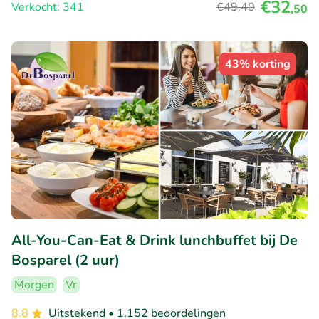
€32
Verkocht: 341
€49
,40
,50
43% korting
All-You-Can-Eat & Drink lunchbuffet bij De
Bosparel (2 uur)
Morgen
Vr
8.8
Uitstekend
• 1.152 beoordelingen