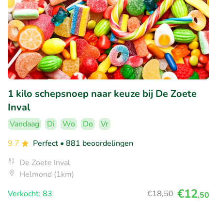
1 kilo schepsnoep naar keuze bij De Zoete
Inval
Vandaag
Di
Wo
Do
Vr
9.7
Perfect
• 881 beoordelingen
De Zoete Inval
Helmond (1km)
€12
Verkocht: 83
€18
,50
,50