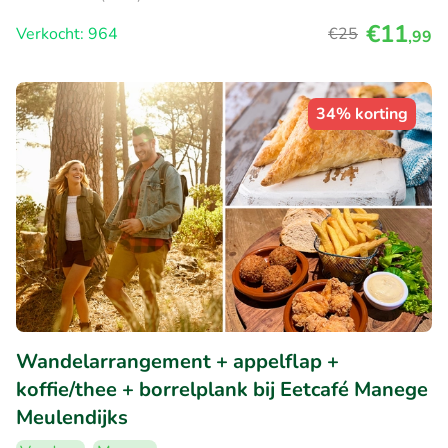
€11
Verkocht: 964
€25
,99
34% korting
Wandelarrangement + appelflap +
koffie/thee + borrelplank bij Eetcafé Manege
Meulendijks