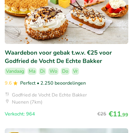
Waardebon voor gebak t.w.v. €25 voor
Godfried de Vocht De Echte Bakker
Vandaag
Ma
Di
Wo
Do
Vr
9.6
Perfect
• 2.250 beoordelingen
Godfried de Vocht De Echte Bakker
Nuenen (7km)
€11
Verkocht: 964
€25
,99