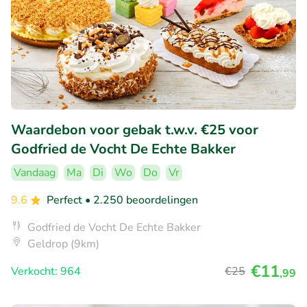
Waardebon voor gebak t.w.v. €25 voor
Godfried de Vocht De Echte Bakker
Vandaag
Ma
Di
Wo
Do
Vr
9.6
Perfect
• 2.250 beoordelingen
Godfried de Vocht De Echte Bakker
Geldrop (9km)
€11
Verkocht: 964
€25
,99