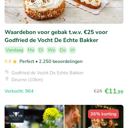
Waardebon voor gebak t.w.v. €25 voor
Godfried de Vocht De Echte Bakker
Vandaag
Ma
Di
Wo
Do
Vr
9.6
Perfect
• 2.250 beoordelingen
Godfried de Vocht De Echte Bakker
Deurne (10km)
€11
Verkocht: 964
€25
,99
36% korting