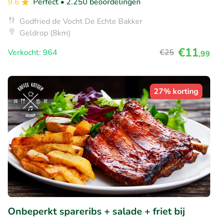
9.6
Perfect
• 2.250 beoordelingen
Godfried de Vocht De Echte Bakker
Geldrop (8km)
€11
Verkocht: 964
€25
,99
27% korting
Onbeperkt spareribs + salade + friet bij