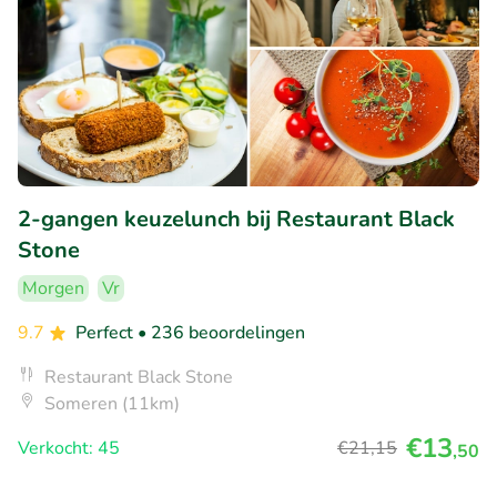
2-gangen keuzelunch bij Restaurant Black
Stone
Morgen
Vr
9.7
Perfect
• 236 beoordelingen
Restaurant Black Stone
Someren (11km)
€13
Verkocht: 45
€21
,15
,50