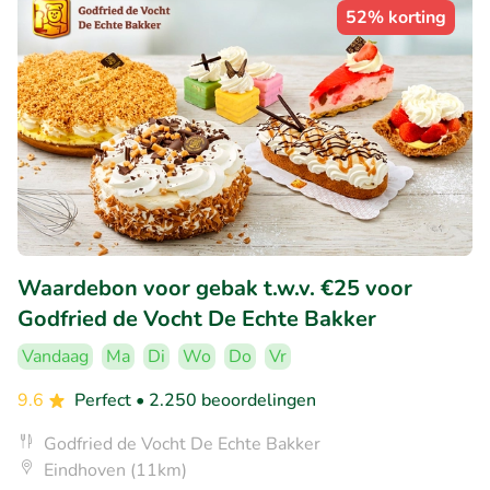
52% korting
Waardebon voor gebak t.w.v. €25 voor
Godfried de Vocht De Echte Bakker
Vandaag
Ma
Di
Wo
Do
Vr
9.6
Perfect
• 2.250 beoordelingen
Godfried de Vocht De Echte Bakker
Eindhoven (11km)