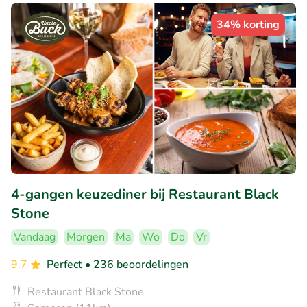
34% korting
4-gangen keuzediner bij Restaurant Black
Stone
Vandaag
Morgen
Ma
Wo
Do
Vr
9.7
Perfect
• 236 beoordelingen
Restaurant Black Stone