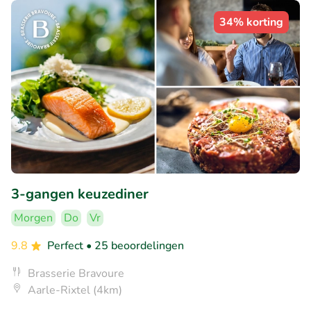
34% korting
3-gangen keuzediner
Morgen
Do
Vr
9.8
Perfect
• 25 beoordelingen
Brasserie Bravoure
Aarle-Rixtel (4km)