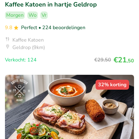
Kaffee Katoen in hartje Geldrop
Morgen
Wo
Vr
9.8
Perfect
• 224 beoordelingen
Kaffee Katoen
Geldrop (9km)
€21
Verkocht: 124
€29
,50
,50
32% korting