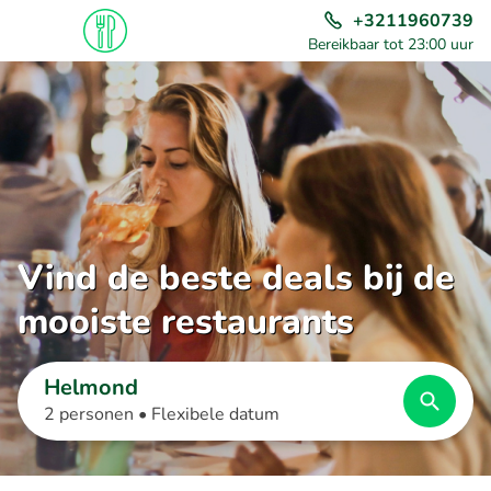
+3211960739
Bereikbaar tot 23:00 uur
Vind de beste deals bij de
mooiste restaurants
Helmond
2 personen •
Flexibele datum