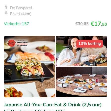
De Bosparel
Bakel (4km)
€17
Verkocht: 157
€30
,65
,50
13% korting
Japanse All-You-Can-Eat & Drink (2,5 uur)