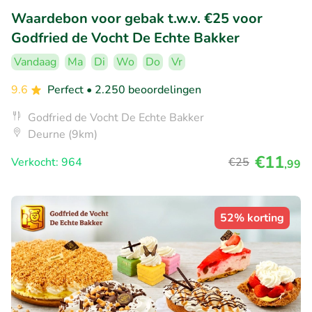
Waardebon voor gebak t.w.v. €25 voor
Godfried de Vocht De Echte Bakker
Vandaag
Ma
Di
Wo
Do
Vr
9.6
Perfect
• 2.250 beoordelingen
Godfried de Vocht De Echte Bakker
Deurne (9km)
€11
Verkocht: 964
€25
,99
52% korting