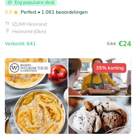
Erg populaire deal
9.8
Perfect
• 1.061 beoordelingen
IZUMI Helmond
Helmond (0km)
€24
Verkocht: 641
€44
35% korting