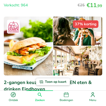
€11
Verkocht: 964
€25
,99
37% korting
2-gangen keuzelunch bij SAMEN eten &
Toon op kaart
drinken Eindhoven
Vandaag
Morgen
Ma
Di
Wo
Do
Vr
Ontdek
Zoeken
Boekingen
Menu