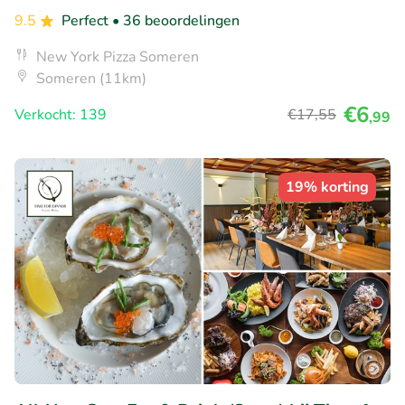
9.5
Perfect
• 36 beoordelingen
New York Pizza Someren
Someren (11km)
€6
Verkocht: 139
€17
,55
,99
19% korting