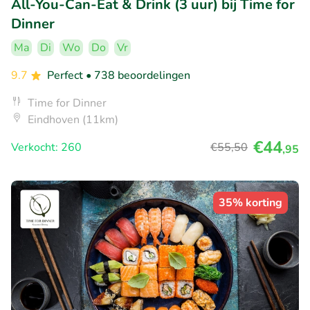
All-You-Can-Eat & Drink (3 uur) bij Time for
Dinner
Ma
Di
Wo
Do
Vr
9.7
Perfect
• 738 beoordelingen
Time for Dinner
Eindhoven (11km)
€44
Verkocht: 260
€55
,50
,95
35% korting