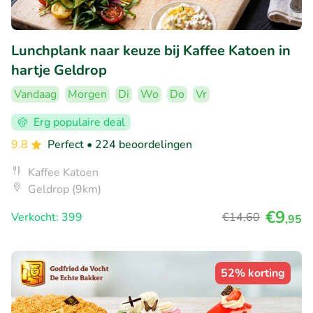
Lunchplank naar keuze bij Kaffee Katoen in
hartje Geldrop
Vandaag
Morgen
Di
Wo
Do
Vr
Erg populaire deal
9.8
Perfect
• 224 beoordelingen
Kaffee Katoen
Geldrop (9km)
€9
Verkocht: 399
€14
,60
,95
52% korting