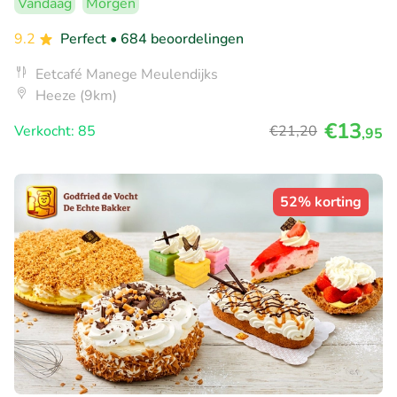
Vandaag
Morgen
9.2
Perfect
• 684 beoordelingen
Eetcafé Manege Meulendijks
Heeze (9km)
€13
Verkocht: 85
€21
,20
,95
52% korting