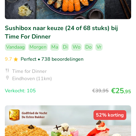
Sushibox naar keuze (24 of 68 stuks) bij
Time For Dinner
Vandaag
Morgen
Ma
Di
Wo
Do
Vr
9.7
Perfect
• 738 beoordelingen
Time for Dinner
Eindhoven (11km)
€25
Verkocht: 105
€39
,95
,95
52% korting