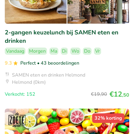
2-gangen keuzelunch bij SAMEN eten en
drinken
Vandaag
Morgen
Ma
Di
Wo
Do
Vr
9.3
Perfect
• 43 beoordelingen
SAMEN eten en drinken Helmond
Helmond (0km)
€12
Verkocht: 152
€19
,90
,50
32% korting