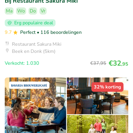
bij Restaurant Sakura Miki
Ma
Wo
Do
Vr
Erg populaire deal
9.7
Perfect
• 116 beoordelingen
Restaurant Sakura Miki
Beek en Donk (5km)
€32
Verkocht: 1.030
€37
,95
,95
32% korting