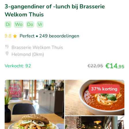
3-gangendiner of -lunch bij Brasserie
Welkom Thuis
Di
Wo
Do
Vr
9.8
Perfect
• 249 beoordelingen
Brasserie Welkom Thuis
Helmond (0km)
€14
Verkocht: 92
€22
,95
,95
37% korting