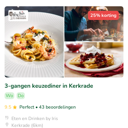
25% korting
3-gangen keuzediner in Kerkrade
Wo
Do
9.5
Perfect
• 43 beoordelingen
Eten en Drinken by Iris
Kerkrade (6km)