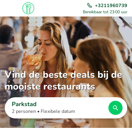
+3211960739
Bereikbaar tot 23:00 uur
Vind de beste deals bij de
mooiste restaurants
Parkstad
2 personen •
Flexibele datum