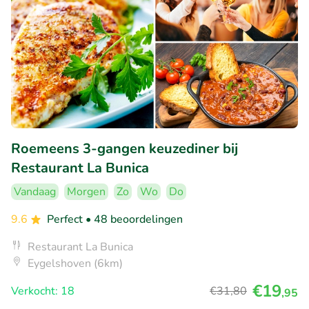
Roemeens 3-gangen keuzediner bij
Restaurant La Bunica
Vandaag
Morgen
Zo
Wo
Do
9.6
Perfect
• 48 beoordelingen
Restaurant La Bunica
Eygelshoven (6km)
€19
Verkocht: 18
€31
,80
,95