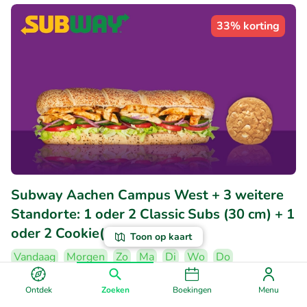
33% korting
Subway Aachen Campus West + 3 weitere
Standorte: 1 oder 2 Classic Subs (30 cm) + 1
oder 2 Cookie(s)
Toon op kaart
Vandaag
Morgen
Zo
Ma
Di
Wo
Do
Subway Region Aachen
Ontdek
Zoeken
Boekingen
Menu
Herzogenrath (9km)