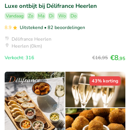
Luxe ontbijt bij Délifrance Heerlen
Vandaag
Zo
Ma
Di
Wo
Do
8.9
Uitstekend
• 82 beoordelingen
Délifrance Heerlen
Heerlen (0km)
€8
Verkocht: 316
€16
,95
,95
43% korting