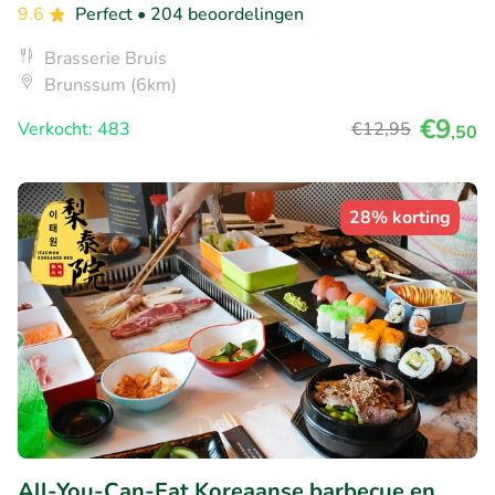
9.6
Perfect
• 204 beoordelingen
Brasserie Bruis
Brunssum (6km)
€9
Verkocht: 483
€12
,95
,50
28% korting
All-You-Can-Eat Koreaanse barbecue en