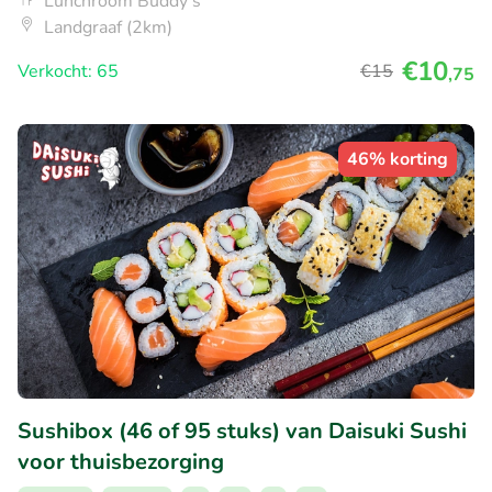
Lunchroom Buddy's
Landgraaf (2km)
€10
Verkocht: 65
€15
,75
46% korting
Sushibox (46 of 95 stuks) van Daisuki Sushi
voor thuisbezorging