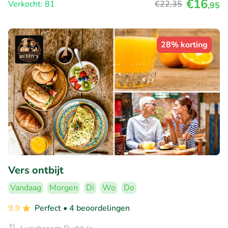
€16
Verkocht: 81
€22
,35
,95
28% korting
Vers ontbijt
Vandaag
Morgen
Di
Wo
Do
9.9
Perfect
• 4 beoordelingen