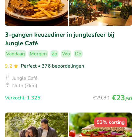
3-gangen keuzediner in junglesfeer bij
Jungle Café
Vandaag
Morgen
Zo
Wo
Do
9.2
Perfect
• 376 beoordelingen
Jungle Café
Nuth (7km)
€23
Verkocht: 1.325
€29
,80
,50
53% korting