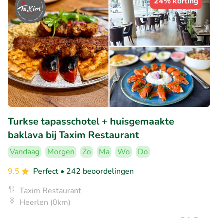
24% korting
Turkse tapasschotel + huisgemaakte
baklava bij Taxim Restaurant
Vandaag
Morgen
Zo
Ma
Wo
Do
9.5
Perfect
• 242 beoordelingen
Taxim Restaurant
Heerlen (0km)