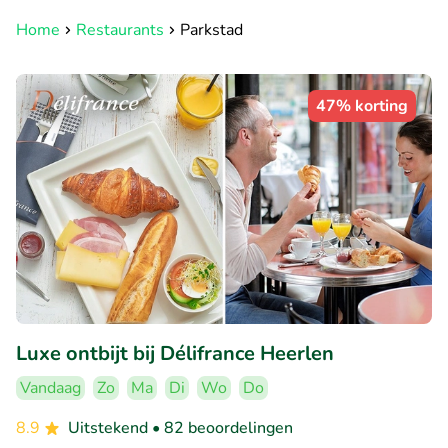
Home
Restaurants
Parkstad
47% korting
Luxe ontbijt bij Délifrance Heerlen
Vandaag
Zo
Ma
Di
Wo
Do
8.9
Uitstekend
• 82 beoordelingen