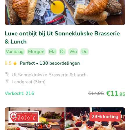
Luxe ontbijt bij Ut Sonneklukske Brasserie
& Lunch
Vandaag
Morgen
Ma
Di
Wo
Do
9.5
Perfect
• 130 beoordelingen
Ut Sonneklukske Brasserie & Lunch
Landgraaf (3km)
€11
Verkocht: 216
€14
,95
,95
23% korting