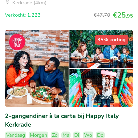
Kerkrade (4km)
€25
Verkocht: 1.223
€47
,70
,95
35% korting
2-gangendiner à la carte bij Happy Italy
Kerkrade
Vandaag
Morgen
Zo
Ma
Di
Wo
Do