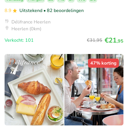
8.9
Uitstekend
• 82 beoordelingen
Délifrance Heerlen
Heerlen (0km)
€21
Verkocht: 101
€31
,95
,95
47% korting