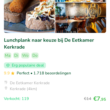
Lunchplank naar keuze bij De Eetkamer
Kerkrade
Ma
Di
Wo
Do
Erg populaire deal
9.9
Perfect
• 1.718 beoordelingen
De Eetkamer Kerkrade
Kerkrade (4km)
€7
Verkocht: 119
€14
,95