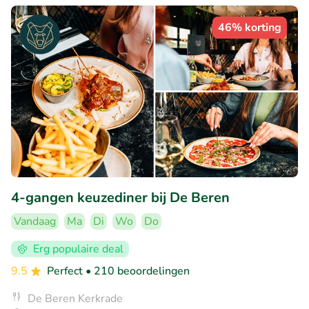
46% korting
4-gangen keuzediner bij De Beren
Vandaag
Ma
Di
Wo
Do
Erg populaire deal
9.5
Perfect
• 210 beoordelingen
De Beren Kerkrade