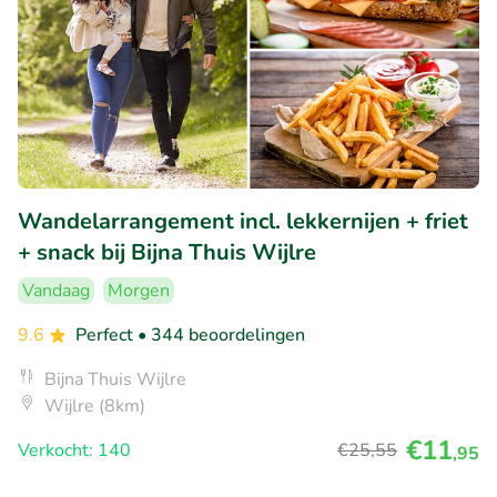
Wandelarrangement incl. lekkernijen + friet
+ snack bij Bijna Thuis Wijlre
Vandaag
Morgen
9.6
Perfect
• 344 beoordelingen
Bijna Thuis Wijlre
Wijlre (8km)
€11
Verkocht: 140
€25
,55
,95