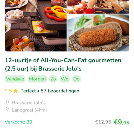
12-uurtje of All-You-Can-Eat gourmetten
(2,5 uur) bij Brasserie Jolo's
Vandaag
Morgen
Zo
Wo
Do
9.5
Perfect
• 87 beoordelingen
Brasserie Jolo's
Landgraaf (4km)
€9
Verkocht: 80
€12
,95
,95