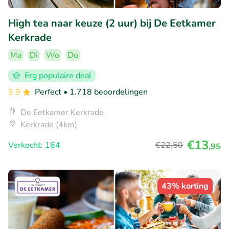
High tea naar keuze (2 uur) bij De Eetkamer
Kerkrade
Ma
Di
Wo
Do
Erg populaire deal
9.9
Perfect
• 1.718 beoordelingen
De Eetkamer Kerkrade
Kerkrade (4km)
€13
Verkocht: 164
€22
,50
,95
43% korting