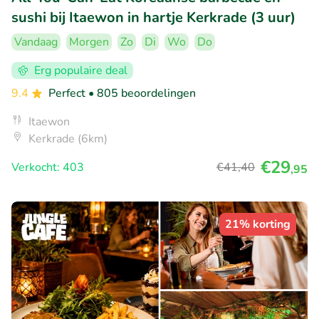
sushi bij Itaewon in hartje Kerkrade (3 uur)
Vandaag
Morgen
Zo
Di
Wo
Do
Erg populaire deal
9.4
Perfect
• 805 beoordelingen
Itaewon
Kerkrade (6km)
€29
Verkocht: 403
€41
,40
,95
21% korting