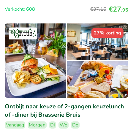
€27
Verkocht: 608
€37
,15
,95
27% korting
Ontbijt naar keuze of 2-gangen keuzelunch
of -diner bij Brasserie Bruis
Vandaag
Morgen
Di
Wo
Do