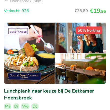
Hoensbroek (5km)
€19
Verkocht: 928
€35
,80
,95
50% korting
Lunchplank naar keuze bij De Eetkamer
Hoensbroek
Ma
Di
Wo
Do