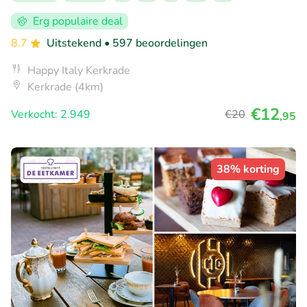
Erg populaire deal
8.7
Uitstekend
• 597 beoordelingen
Happy Italy Kerkrade
Kerkrade (4km)
€12
Verkocht: 2.949
€20
,95
38% korting