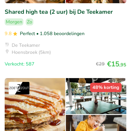
Shared high tea (2 uur) bij De Teekamer
Morgen
Zo
9.8
Perfect
• 1.058 beoordelingen
De Teekamer
Hoensbroek (5km)
€15
Verkocht: 587
€29
,95
48% korting