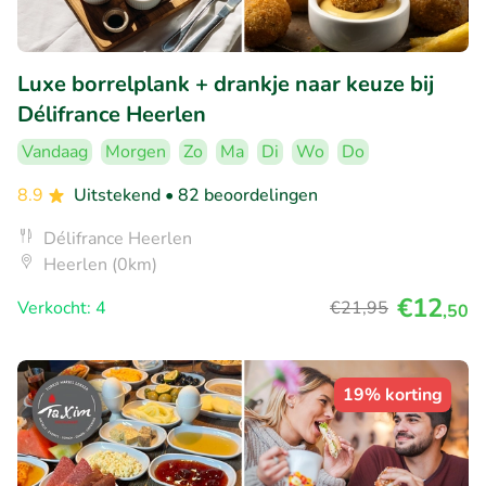
Luxe borrelplank + drankje naar keuze bij
Délifrance Heerlen
Vandaag
Morgen
Zo
Ma
Di
Wo
Do
8.9
Uitstekend
• 82 beoordelingen
Délifrance Heerlen
Heerlen (0km)
€12
Verkocht: 4
€21
,95
,50
19% korting