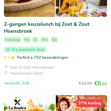
2-gangen keuzelunch bij Zoet & Zout
Hoensbroek
Vandaag
Ma
Di
Wo
Do
Erg populaire deal
9.4
Perfect
• 702 beoordelingen
Zoet & Zout Hoensbroek
Hoensbroek (5km)
€6
Verkocht: 306
€12
,50
,50
37% korting