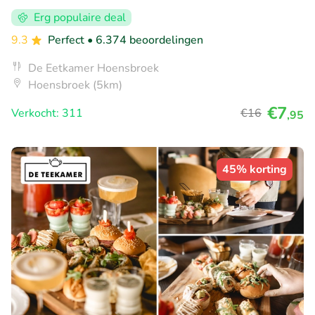
Erg populaire deal
9.3
Perfect
• 6.374 beoordelingen
De Eetkamer Hoensbroek
Hoensbroek (5km)
€7
Verkocht: 311
€16
,95
45% korting