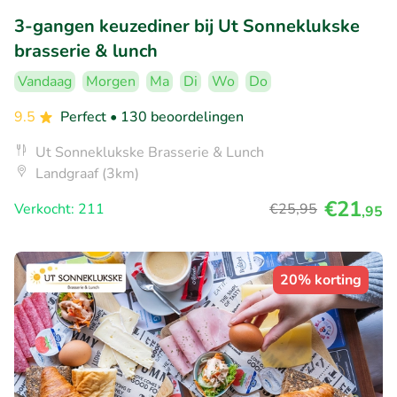
3-gangen keuzediner bij Ut Sonneklukske
brasserie & lunch
Vandaag
Morgen
Ma
Di
Wo
Do
9.5
Perfect
• 130 beoordelingen
Ut Sonneklukske Brasserie & Lunch
Landgraaf (3km)
€21
Verkocht: 211
€25
,95
,95
20% korting