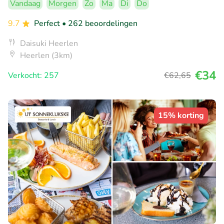
Vandaag
Morgen
Zo
Ma
Di
Do
9.7
Perfect
• 262 beoordelingen
Daisuki Heerlen
Heerlen (3km)
€34
Verkocht: 257
€62
,65
15% korting