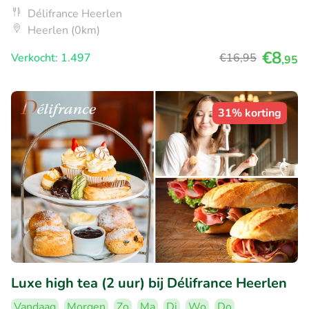
Délifrance Heerlen
Heerlen (0km)
€8
Verkocht: 1.497
€16
,95
,95
31% korting
Luxe high tea (2 uur) bij Délifrance Heerlen
Vandaag
Morgen
Zo
Ma
Di
Wo
Do