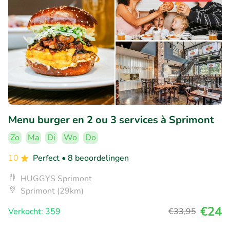
Menu burger en 2 ou 3 services à Sprimont
Zo
Ma
Di
Wo
Do
10
Perfect
• 8 beoordelingen
HUGGYS Sprimont
Sprimont (29km)
€24
Verkocht: 359
€33
,95