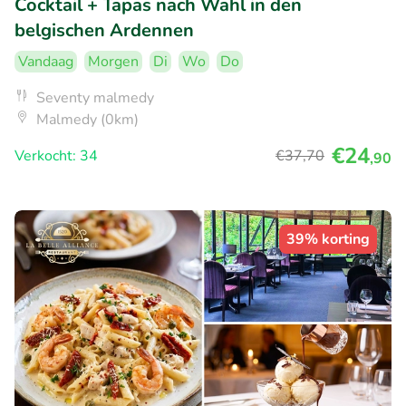
Cocktail + Tapas nach Wahl in den
belgischen Ardennen
Vandaag
Morgen
Di
Wo
Do
Seventy malmedy
Malmedy (0km)
€24
Verkocht: 34
€37
,70
,90
39% korting