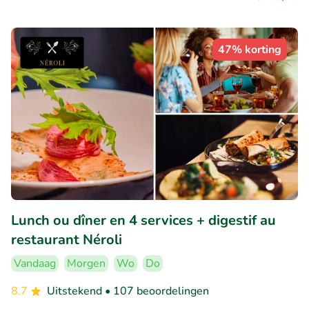
47% korting
Lunch ou dîner en 4 services + digestif au
restaurant Néroli
Vandaag
Morgen
Wo
Do
8.7
Uitstekend
• 107 beoordelingen