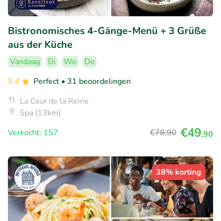
Bistronomisches 4-Gänge-Menü + 3 Grüße
aus der Küche
Vandaag
Di
Wo
Do
9.4
Perfect
• 31 beoordelingen
La Cour de la Reine
Spa (13km)
€49
Verkocht: 157
€78
,90
,90
38% korting