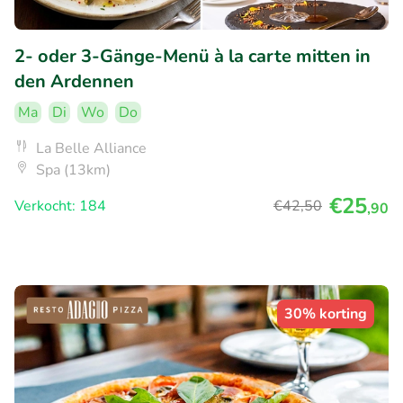
2- oder 3-Gänge-Menü à la carte mitten in
den Ardennen
Ma
Di
Wo
Do
La Belle Alliance
Spa (13km)
€25
Verkocht: 184
€42
,50
,90
30% korting