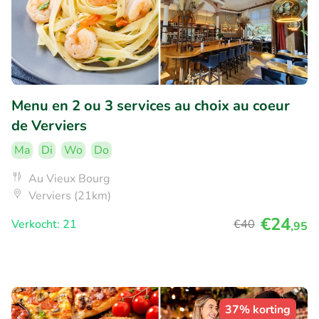
Menu en 2 ou 3 services au choix au coeur
de Verviers
Ma
Di
Wo
Do
Au Vieux Bourg
Verviers (21km)
€24
Verkocht: 21
€40
,95
37% korting