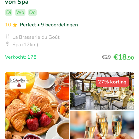
von Spa
Di
Wo
Do
10
Perfect
• 9 beoordelingen
La Brasserie du Goût
Spa (12km)
€18
Verkocht: 178
€29
,90
27% korting