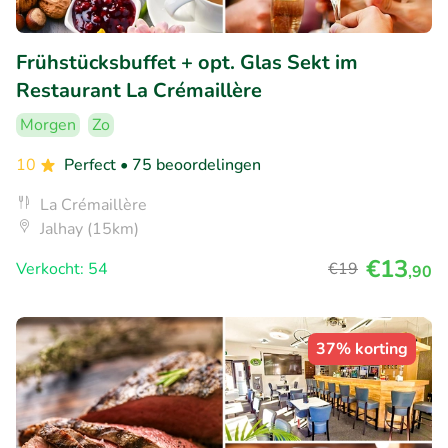
Frühstücksbuffet + opt. Glas Sekt im
Restaurant La Crémaillère
Morgen
Zo
10
Perfect
• 75 beoordelingen
La Crémaillère
Jalhay (15km)
€13
Verkocht: 54
€19
,90
37% korting