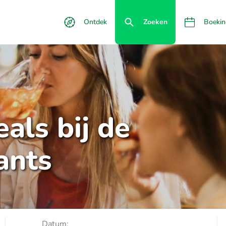
Ontdek
Zoeken
Boekin
als bij de
ants
Datum: