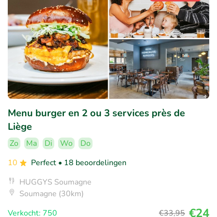
Menu burger en 2 ou 3 services près de
Liège
Zo
Ma
Di
Wo
Do
10
Perfect
• 18 beoordelingen
HUGGYS Soumagne
Soumagne (30km)
€24
Verkocht: 750
€33
,95