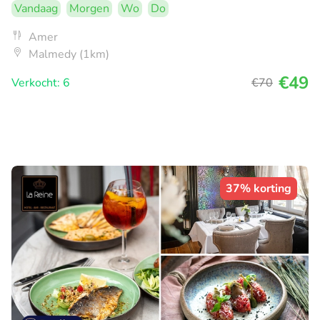
Vandaag
Morgen
Wo
Do
Amer
Malmedy (1km)
€49
Verkocht: 6
€70
37% korting