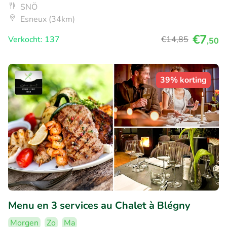
SNÖ
Esneux (34km)
€7
Verkocht: 137
€14
,85
,50
39% korting
Menu en 3 services au Chalet à Blégny
Morgen
Zo
Ma