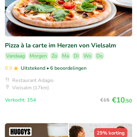
Pizza à la carte im Herzen von Vielsalm
Vandaag
Morgen
Zo
Ma
Di
Wo
Do
8.9
Uitstekend
• 6 beoordelingen
Restaurant Adagio
Vielsalm (17km)
€10
Verkocht: 154
€15
,50
29% korting