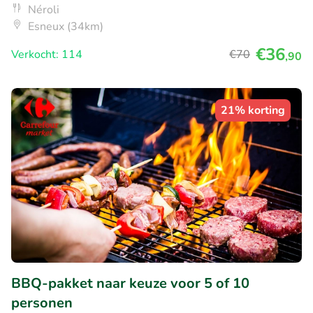
Néroli
Esneux (34km)
€36
Verkocht: 114
€70
,90
21% korting
BBQ-pakket naar keuze voor 5 of 10
personen