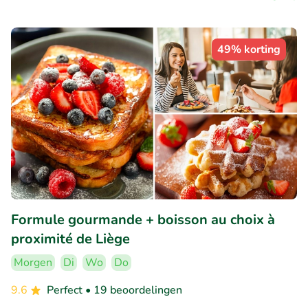
49% korting
Formule gourmande + boisson au choix à
proximité de Liège
Morgen
Di
Wo
Do
9.6
Perfect
• 19 beoordelingen