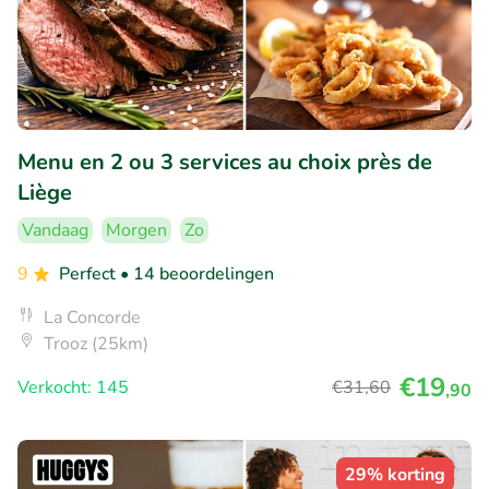
Menu en 2 ou 3 services au choix près de
Liège
Vandaag
Morgen
Zo
9
Perfect
• 14 beoordelingen
La Concorde
Trooz (25km)
€19
Verkocht: 145
€31
,60
,90
29% korting