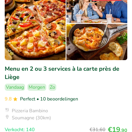
Menu en 2 ou 3 services à la carte près de
Liège
Vandaag
Morgen
Zo
9.8
Perfect
• 10 beoordelingen
Pizzeria Bambino
Soumagne (30km)
€19
Verkocht: 140
€31
,60
,90