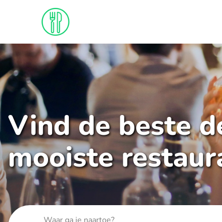
Vind de beste de
mooiste restaur
Waar ga je naartoe?