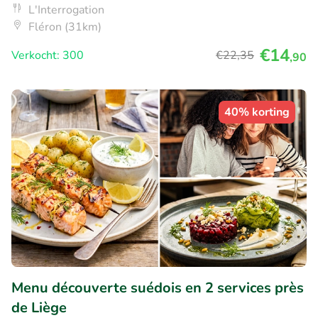
L'Interrogation
Fléron (31km)
€14
Verkocht: 300
€22
,35
,90
40% korting
Menu découverte suédois en 2 services près
de Liège