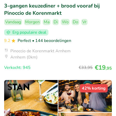
3-gangen keuzediner + brood vooraf bij
Pinoccio de Korenmarkt
Vandaag
Morgen
Ma
Di
Wo
Do
Vr
Erg populaire deal
9.2
Perfect
• 144 beoordelingen
Pinoccio de Korenmarkt Arnhem
Arnhem (0km)
€19
Verkocht: 945
€33
,95
,95
42% korting