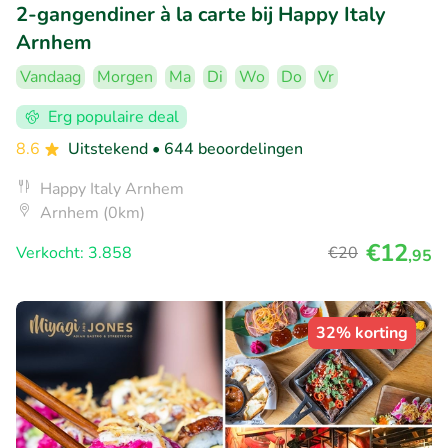
2-gangendiner à la carte bij Happy Italy
Arnhem
Vandaag
Morgen
Ma
Di
Wo
Do
Vr
Erg populaire deal
8.6
Uitstekend
• 644 beoordelingen
Happy Italy Arnhem
Arnhem (0km)
€12
Verkocht: 3.858
€20
,95
32% korting