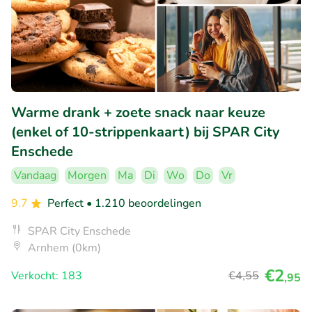
Warme drank + zoete snack naar keuze
(enkel of 10-strippenkaart) bij SPAR City
Enschede
Vandaag
Morgen
Ma
Di
Wo
Do
Vr
9.7
Perfect
• 1.210 beoordelingen
SPAR City Enschede
Arnhem (0km)
€2
Verkocht: 183
€4
,55
,95