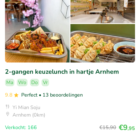
2-gangen keuzelunch in hartje Arnhem
Ma
Wo
Do
Vr
9.8
Perfect
• 13 beoordelingen
Yi Mian Soju
Arnhem (0km)
€9
Verkocht: 166
€15
,90
,95