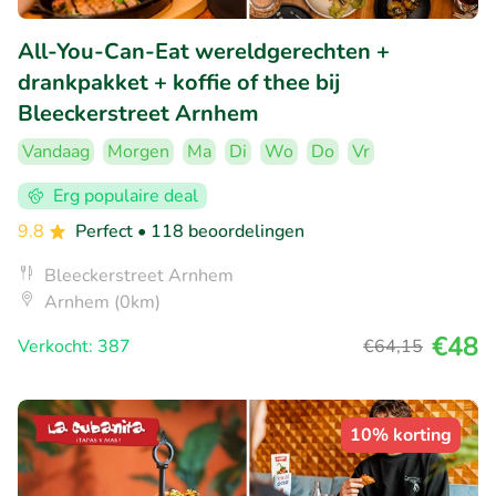
All-You-Can-Eat wereldgerechten +
drankpakket + koffie of thee bij
Bleeckerstreet Arnhem
Vandaag
Morgen
Ma
Di
Wo
Do
Vr
Erg populaire deal
9.8
Perfect
• 118 beoordelingen
Bleeckerstreet Arnhem
Arnhem (0km)
€48
Verkocht: 387
€64
,15
10% korting