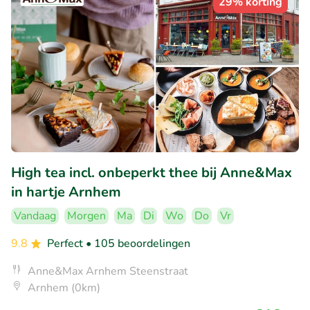
29% korting
High tea incl. onbeperkt thee bij Anne&Max
in hartje Arnhem
Vandaag
Morgen
Ma
Di
Wo
Do
Vr
9.8
Perfect
• 105 beoordelingen
Anne&Max Arnhem Steenstraat
Arnhem (0km)