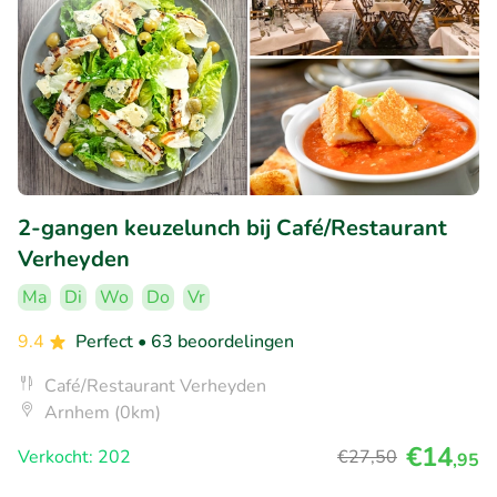
2-gangen keuzelunch bij Café/Restaurant
Verheyden
Ma
Di
Wo
Do
Vr
9.4
Perfect
• 63 beoordelingen
Café/Restaurant Verheyden
Arnhem (0km)
€14
Verkocht: 202
€27
,50
,95