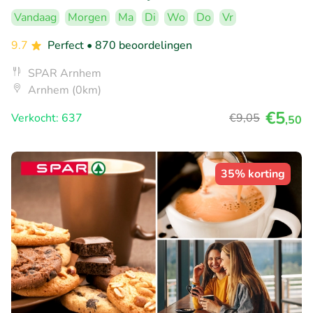
Vandaag
Morgen
Ma
Di
Wo
Do
Vr
9.7
Perfect
• 870 beoordelingen
SPAR Arnhem
Arnhem (0km)
€5
Verkocht: 637
€9
,05
,50
35% korting