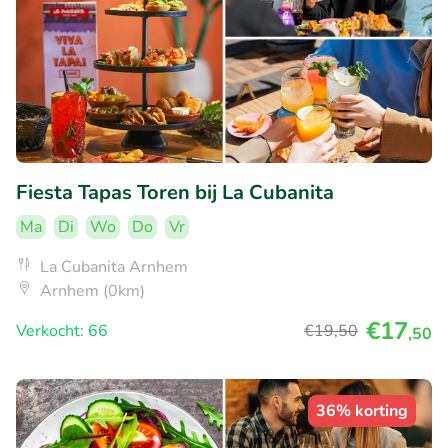
Fiesta Tapas Toren bij La Cubanita
Ma
Di
Wo
Do
Vr
La Cubanita Arnhem
Arnhem (0km)
€17
Verkocht: 66
€19
,50
,50
36% korting