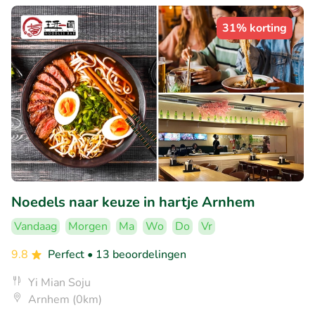
31% korting
Noedels naar keuze in hartje Arnhem
Vandaag
Morgen
Ma
Wo
Do
Vr
9.8
Perfect
• 13 beoordelingen
Yi Mian Soju
Arnhem (0km)