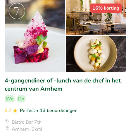
16% korting
4-gangendiner of -lunch van de chef in het
centrum van Arnhem
Wo
Do
9.7
Perfect
• 13 beoordelingen
Bistro Bar 7th
Arnhem (0km)