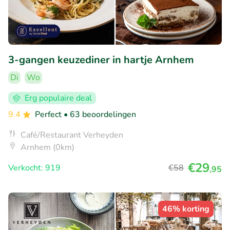
3-gangen keuzediner in hartje Arnhem
Di
Wo
Erg populaire deal
9.4
Perfect
• 63 beoordelingen
Café/Restaurant Verheyden
Arnhem (0km)
€29
Verkocht: 919
€58
,95
46% korting