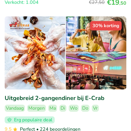
€19
Verkocht: 1.004
€27
,50
,50
30% korting
Uitgebreid 2-gangendiner bij E-Crab
Vandaag
Morgen
Ma
Di
Wo
Do
Vr
Erg populaire deal
9.5
Perfect
• 224 beoordelingen