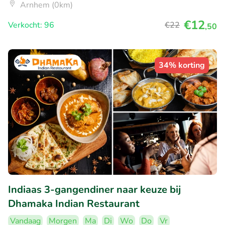
Arnhem (0km)
€12
Verkocht: 96
€22
,50
34% korting
Indiaas 3-gangendiner naar keuze bij
Dhamaka Indian Restaurant
Vandaag
Morgen
Ma
Di
Wo
Do
Vr