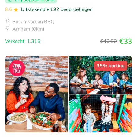
8.6
Uitstekend
• 192 beoordelingen
Busan Korean BBQ
Arnhem (0km)
€33
Verkocht: 1.316
€46
,90
35% korting