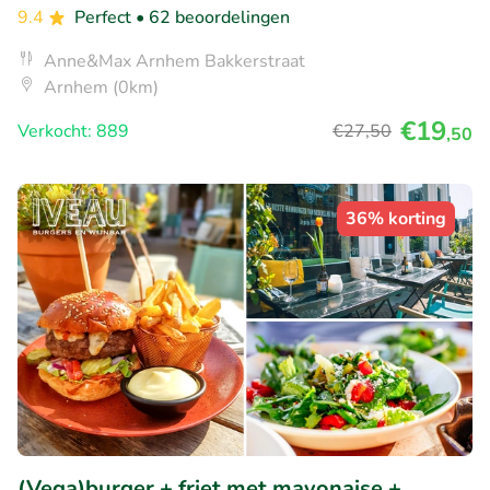
9.4
Perfect
• 62 beoordelingen
Anne&Max Arnhem Bakkerstraat
Arnhem (0km)
€19
Verkocht: 889
€27
,50
,50
36% korting
(Vega)burger + friet met mayonaise +