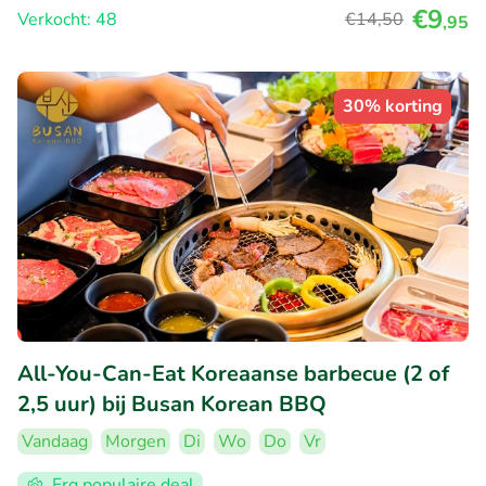
€9
Verkocht: 48
€14
,50
,95
30% korting
All-You-Can-Eat Koreaanse barbecue (2 of
2,5 uur) bij Busan Korean BBQ
Vandaag
Morgen
Di
Wo
Do
Vr
Erg populaire deal