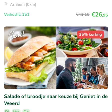
Arnhem (0km)
€26
Verkocht: 151
€41
,10
,95
35% korting
Salade of broodje naar keuze bij Geniet in de
Weerd
Di
Wo
Do