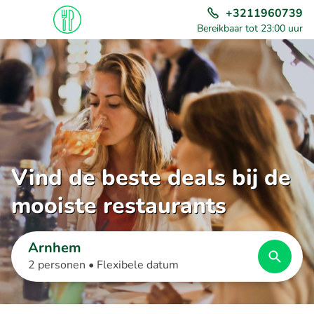
+3211960739
Bereikbaar tot 23:00 uur
Vind de beste deals bij de
mooiste restaurants
Arnhem
2 personen •
Flexibele datum