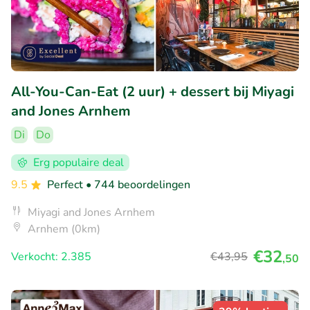
All-You-Can-Eat (2 uur) + dessert bij Miyagi
and Jones Arnhem
Di
Do
Erg populaire deal
9.5
Perfect
• 744 beoordelingen
Miyagi and Jones Arnhem
Arnhem (0km)
€32
Verkocht: 2.385
€43
,95
,50