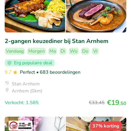
2-gangen keuzediner bij Stan Arnhem
Vandaag
Morgen
Ma
Di
Wo
Do
Vr
Erg populaire deal
9.7
Perfect
• 683 beoordelingen
Stan Arnhem
Arnhem (0km)
€19
Verkocht: 1.585
€33
,45
,50
37% korting