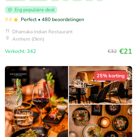
Erg populaire deal
9.6
Perfect
• 480 beoordelingen
Dhamaka Indian Restaurant
Arnhem (0km)
€21
Verkocht: 342
€32
25% korting