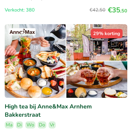
€35
Verkocht: 380
€42
,50
,50
29% korting
High tea bij Anne&Max Arnhem
Bakkerstraat
Ma
Di
Wo
Do
Vr