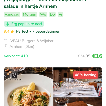
salade in hartje Arnhem
Vandaag
Morgen
Wo
Do
Vr
Erg populaire deal
9.4
Perfect
• 7 beoordelingen
IVEAU Burgers & Wijnbar
Arnhem (0km)
€16
Verkocht: 410
€24
,95
48% korting