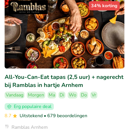
34% korting
All-You-Can-Eat tapas (2,5 uur) + nagerecht
bij Ramblas in hartje Arnhem
Vandaag
Morgen
Ma
Di
Wo
Do
Vr
Erg populaire deal
8.7
Uitstekend
• 679 beoordelingen
Ramblas Arnhem