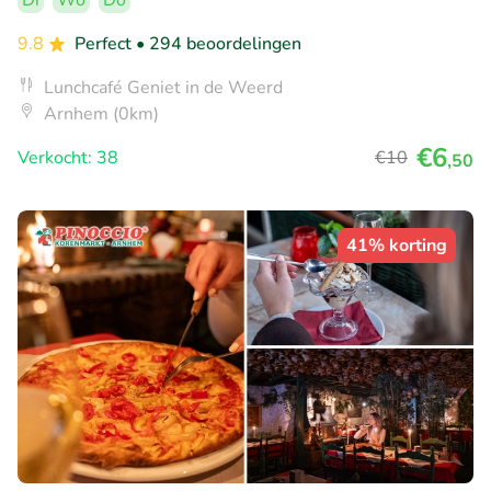
9.8
Perfect
• 294 beoordelingen
Lunchcafé Geniet in de Weerd
Arnhem (0km)
€6
Verkocht: 38
€10
,50
41% korting