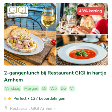
43% korting
2-gangenlunch bij Restaurant GIGI in hartje
Arnhem
Vandaag
Morgen
Di
Wo
Do
Vr
9
Perfect
• 127 beoordelingen
Restaurant GIGI Arnhem