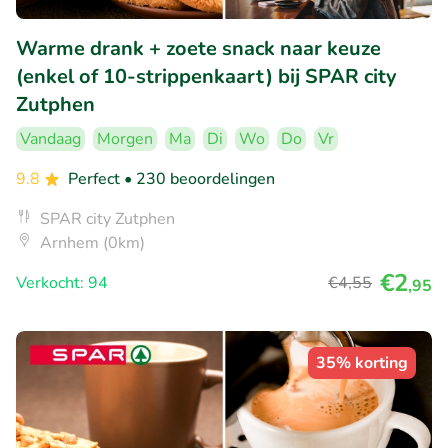
Warme drank + zoete snack naar keuze
(enkel of 10-strippenkaart) bij SPAR city
Zutphen
Vandaag
Morgen
Ma
Di
Wo
Do
Vr
9.8
Perfect
• 230 beoordelingen
SPAR city Zutphen
Arnhem (0km)
€2
Verkocht: 94
€4
,55
,95
35% korting