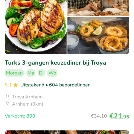
Turks 3-gangen keuzediner bij Troya
Morgen
Ma
Di
Wo
8.1
Uitstekend
• 604 beoordelingen
Troya Arnhem
Arnhem (0km)
€21
Verkocht: 800
€34
,10
,95