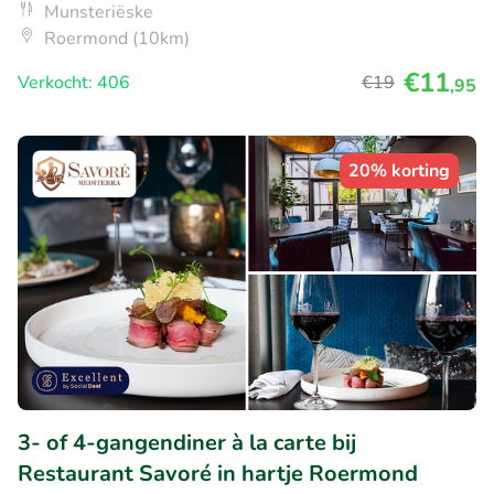
Munsteriëske
Roermond (10km)
€11
Verkocht: 406
€19
,95
20% korting
3- of 4-gangendiner à la carte bij
Restaurant Savoré in hartje Roermond