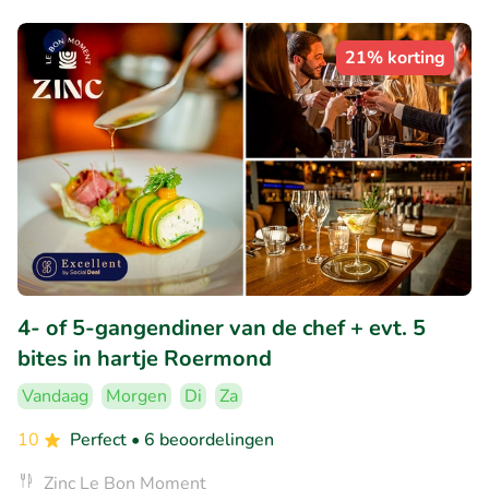
21% korting
4- of 5-gangendiner van de chef + evt. 5
bites in hartje Roermond
Vandaag
Morgen
Di
Za
10
Perfect
• 6 beoordelingen
Zinc Le Bon Moment