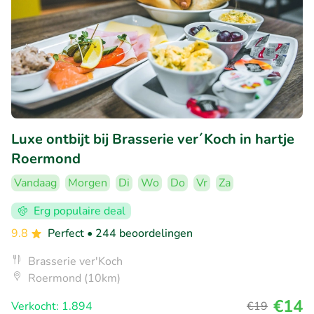
Luxe ontbijt bij Brasserie ver´Koch in hartje
Roermond
Vandaag
Morgen
Di
Wo
Do
Vr
Za
Erg populaire deal
9.8
Perfect
• 244 beoordelingen
Brasserie ver'Koch
Roermond (10km)
€14
Verkocht: 1.894
€19