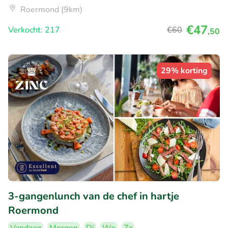
Roermond (9km)
€47
Verkocht: 217
€60
,50
29% korting
3-gangenlunch van de chef in hartje
Roermond