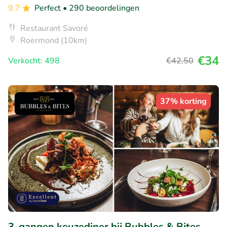
9.7
Perfect
• 290 beoordelingen
Restaurant Savoré
Roermond (10km)
€34
Verkocht: 498
€42
,50
37% korting
3-gangen keuzediner bij Bubbles & Bites