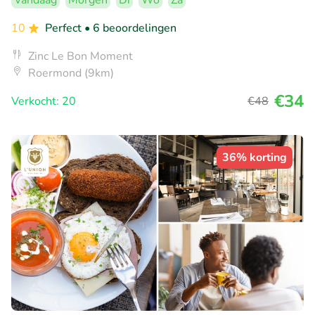
Vandaag
Morgen
Di
Wo
Za
10
Perfect
• 6 beoordelingen
Zinc Le Bon Moment
Roermond (9km)
€34
Verkocht: 20
€48
36% korting