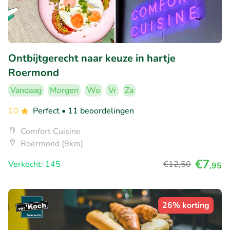
Ontbijtgerecht naar keuze in hartje
Roermond
Vandaag
Morgen
Wo
Vr
Za
10
Perfect
• 11 beoordelingen
Comfort Cuisine
Roermond (9km)
€7
Verkocht: 145
€12
,50
,95
26% korting