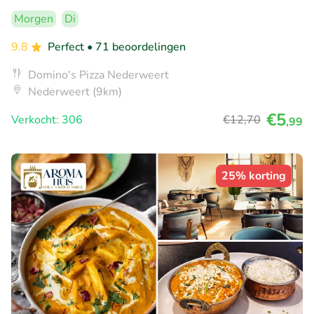
Morgen
Di
9.8
Perfect
• 71 beoordelingen
Domino's Pizza Nederweert
Nederweert (9km)
€5
Verkocht: 306
€12
,70
,99
25% korting