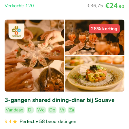
€24
Verkocht: 120
€36
,75
,90
28% korting
3-gangen shared dining-diner bij Souave
Vandaag
Di
Wo
Do
Vr
Za
9.4
Perfect
• 58 beoordelingen