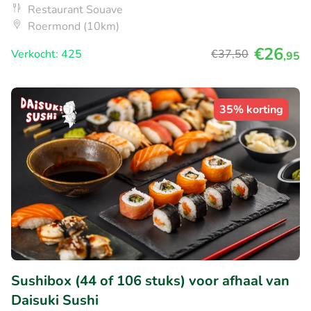
Restaurant Souave
Roermond (10km)
€26
Verkocht: 425
€37
,50
,95
35% korting
Sushibox (44 of 106 stuks) voor afhaal van
Daisuki Sushi