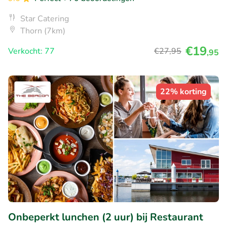
Star Catering
Thorn (7km)
€19
Verkocht: 77
€27
,95
,95
22% korting
Onbeperkt lunchen (2 uur) bij Restaurant