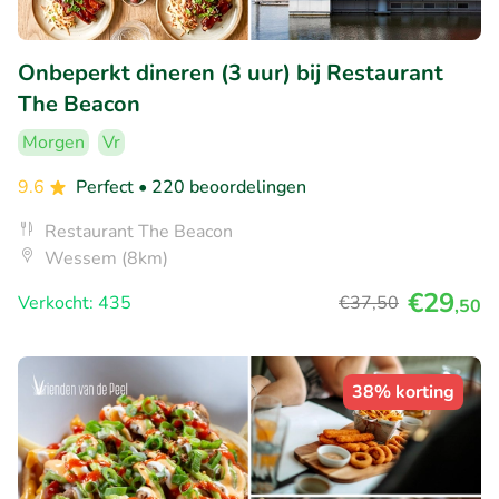
Onbeperkt dineren (3 uur) bij Restaurant
The Beacon
Morgen
Vr
9.6
Perfect
• 220 beoordelingen
Restaurant The Beacon
Wessem (8km)
€29
Verkocht: 435
€37
,50
,50
38% korting