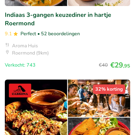
Indiaas 3-gangen keuzediner in hartje
Roermond
9.1
Perfect
• 52 beoordelingen
Aroma Huis
Roermond (9km)
€29
Verkocht: 743
€40
,95
32% korting