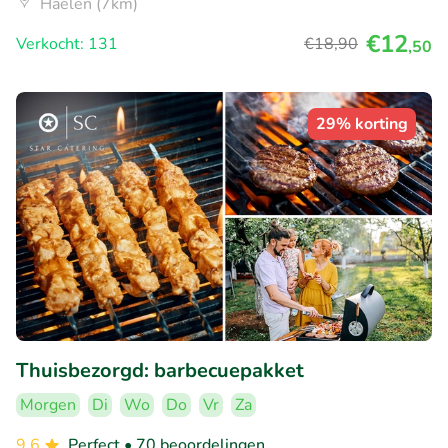
Haelen (7km)
€12
Verkocht: 131
€18
,90
,50
29% korting
Thuisbezorgd: barbecuepakket
Morgen
Di
Wo
Do
Vr
Za
9.6
Perfect
• 70 beoordelingen