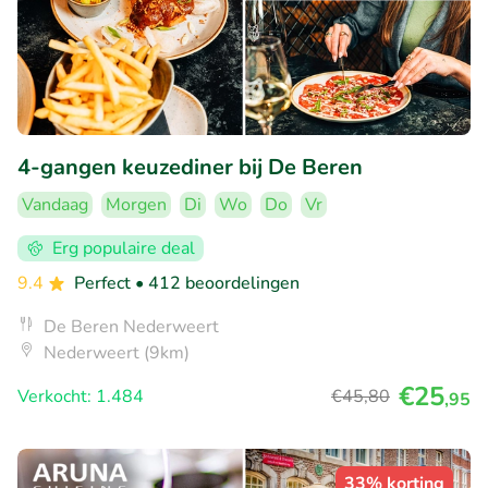
4-gangen keuzediner bij De Beren
Vandaag
Morgen
Di
Wo
Do
Vr
Erg populaire deal
9.4
Perfect
• 412 beoordelingen
De Beren Nederweert
Nederweert (9km)
€25
Verkocht: 1.484
€45
,80
,95
33% korting