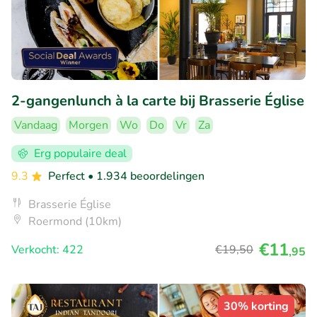
2-gangenlunch à la carte bij Brasserie Église
Vandaag
Morgen
Wo
Do
Vr
Za
Erg populaire deal
9.3
Perfect
• 1.934 beoordelingen
Brasserie Église
Roermond (10km)
€11
Verkocht: 422
€19
,50
,95
30% korting