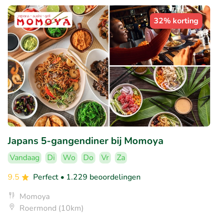
32% korting
Japans 5-gangendiner bij Momoya
Vandaag
Di
Wo
Do
Vr
Za
9.5
Perfect
• 1.229 beoordelingen
Momoya
Roermond (10km)