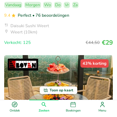
Vandaag
Morgen
Wo
Do
Vr
Za
9.4
Perfect
• 76 beoordelingen
Daisuki Sushi Weert
Weert (10km)
€29
Verkocht: 125
€44
,50
43% korting
Toon op kaart
Ontdek
Zoeken
Boekingen
Menu