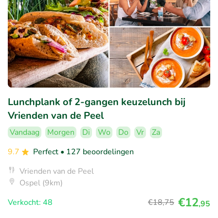
Lunchplank of 2-gangen keuzelunch bij
Vrienden van de Peel
Vandaag
Morgen
Di
Wo
Do
Vr
Za
9.7
Perfect
• 127 beoordelingen
Vrienden van de Peel
Ospel (9km)
€12
Verkocht: 48
€18
,75
,95