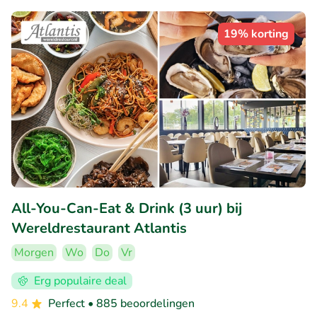
19% korting
All-You-Can-Eat & Drink (3 uur) bij
Wereldrestaurant Atlantis
Morgen
Wo
Do
Vr
Erg populaire deal
9.4
Perfect
• 885 beoordelingen