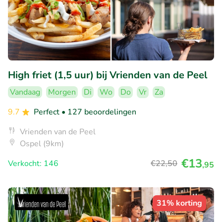
High friet (1,5 uur) bij Vrienden van de Peel
Vandaag
Morgen
Di
Wo
Do
Vr
Za
9.7
Perfect
• 127 beoordelingen
Vrienden van de Peel
Ospel (9km)
€13
Verkocht: 146
€22
,50
,95
31% korting