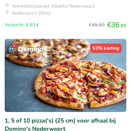
Wereldrestaurant Atlantis Nederweert
Nederweert (9km)
€36
Verkocht: 4.814
€45
,50
,95
53% korting
1, 5 of 10 pizza('s) (25 cm) voor afhaal bij
Domino's Nederweert