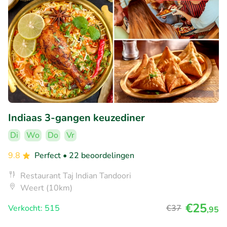
Indiaas 3-gangen keuzediner
Di
Wo
Do
Vr
9.8
Perfect
• 22 beoordelingen
Restaurant Taj Indian Tandoori
Weert (10km)
€25
Verkocht: 515
€37
,95