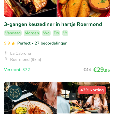
3-gangen keuzediner in hartje Roermond
Vandaag
Morgen
Wo
Do
Vr
9.9
Perfect
• 27 beoordelingen
La Cabrona
Roermond (9km)
€29
Verkocht: 372
€44
,95
43% korting