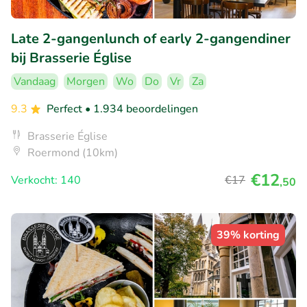
Late 2-gangenlunch of early 2-gangendiner
bij Brasserie Église
Vandaag
Morgen
Wo
Do
Vr
Za
9.3
Perfect
• 1.934 beoordelingen
Brasserie Église
Roermond (10km)
€12
Verkocht: 140
€17
,50
39% korting