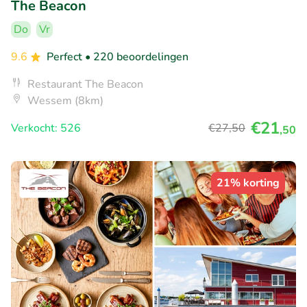
The Beacon
Do
Vr
9.6
Perfect
• 220 beoordelingen
Restaurant The Beacon
Wessem (8km)
€21
Verkocht: 526
€27
,50
,50
21% korting