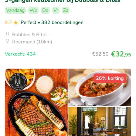
Vandaag
Wo
Do
Vr
Za
9.7
Perfect
• 382 beoordelingen
Bubbles & Bites
Roermond (10km)
€32
Verkocht: 434
€52
,50
,95
26% korting