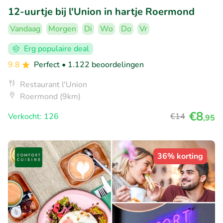
12-uurtje bij l'Union in hartje Roermond
Vandaag
Morgen
Di
Wo
Do
Vr
Erg populaire deal
9.8
Perfect
• 1.122 beoordelingen
Restaurant l'Union
Roermond (9km)
€8
Verkocht: 126
€14
,95
36% korting