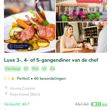
Luxe 3-, 4- of 5-gangendiner van de chef
Vandaag
Di
Wo
Vr
Za
9.1
Perfect
• 46 beoordelingen
Aruna Cuisine
Roermond (9km)
€38
Verkocht: 467
€57
,50
,50