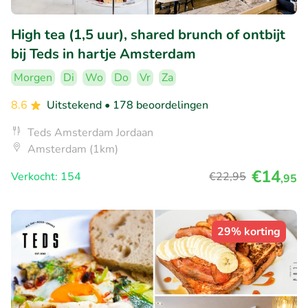
High tea (1,5 uur), shared brunch of ontbijt
bij Teds in hartje Amsterdam
Morgen
Di
Wo
Do
Vr
Za
8.6
Uitstekend
• 178 beoordelingen
Teds Amsterdam Jordaan
Amsterdam (1km)
€14
Verkocht: 154
€22
,95
,95
29% korting