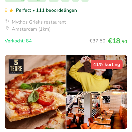
9
Perfect
• 111 beoordelingen
Mythos Grieks restaurant
Amsterdam (1km)
€18
Verkocht: 84
€37
,50
,50
41% korting