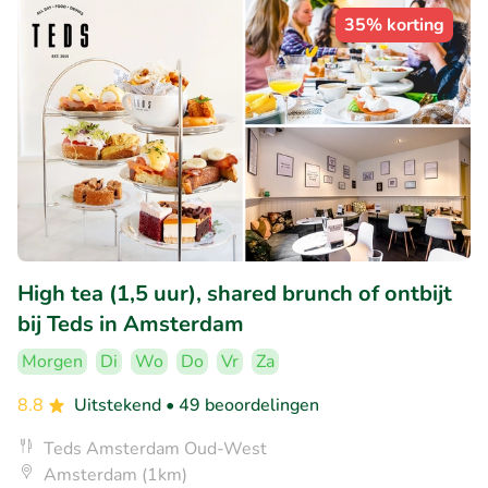
35% korting
High tea (1,5 uur), shared brunch of ontbijt
bij Teds in Amsterdam
Morgen
Di
Wo
Do
Vr
Za
8.8
Uitstekend
• 49 beoordelingen
Teds Amsterdam Oud-West
Amsterdam (1km)