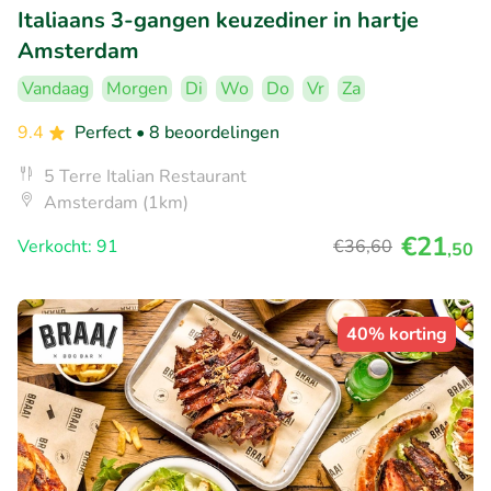
Italiaans 3-gangen keuzediner in hartje
Amsterdam
Vandaag
Morgen
Di
Wo
Do
Vr
Za
9.4
Perfect
• 8 beoordelingen
5 Terre Italian Restaurant
Amsterdam (1km)
€21
Verkocht: 91
€36
,60
,50
40% korting