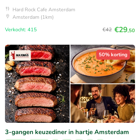
Hard Rock Cafe Amsterdam
Amsterdam (1km)
€29
Verkocht: 415
€42
,50
50% korting
3-gangen keuzediner in hartje Amsterdam