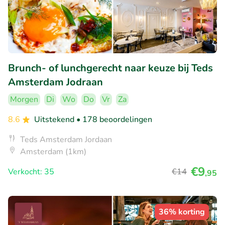
Brunch- of lunchgerecht naar keuze bij Teds
Amsterdam Jodraan
Morgen
Di
Wo
Do
Vr
Za
8.6
Uitstekend
• 178 beoordelingen
Teds Amsterdam Jordaan
Amsterdam (1km)
€9
Verkocht: 35
€14
,95
36% korting