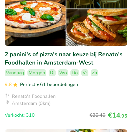
2 panini's of pizza's naar keuze bij Renato's
Foodhallen in Amsterdam-West
Vandaag
Morgen
Di
Wo
Do
Vr
Za
9.8
Perfect
• 61 beoordelingen
Renato's Foodhallen
Amsterdam (0km)
€14
Verkocht: 310
€35
,40
,95