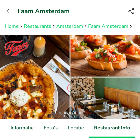
+31882050505
Faam Amsterdam
Bereikbaar tot 23:00 uur
Home
Restaurants
Amsterdam
Faam Amsterdam
It
d
Informatie
Foto's
Locatie
Restaurant Info