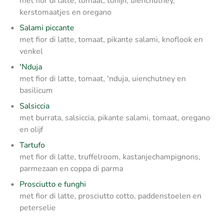
met fior di latte, tomaat, tonijn, uienchutney,
kerstomaatjes en oregano
Salami piccante
met fior di latte, tomaat, pikante salami, knoflook en
venkel
'Nduja
met fior di latte, tomaat, 'nduja, uienchutney en
basilicum
Salsiccia
met burrata, salsiccia, pikante salami, tomaat, oregano
en olijf
Tartufo
met fior di latte, truffelroom, kastanjechampignons,
parmezaan en coppa di parma
Prosciutto e funghi
met fior di latte, prosciutto cotto, paddenstoelen en
peterselie