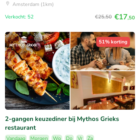
Amsterdam (1km)
€17
Verkocht: 52
€25
,50
,50
51% korting
2-gangen keuzediner bij Mythos Grieks
restaurant
Vandaag
Morgen
Wo
Do
Vr
Za