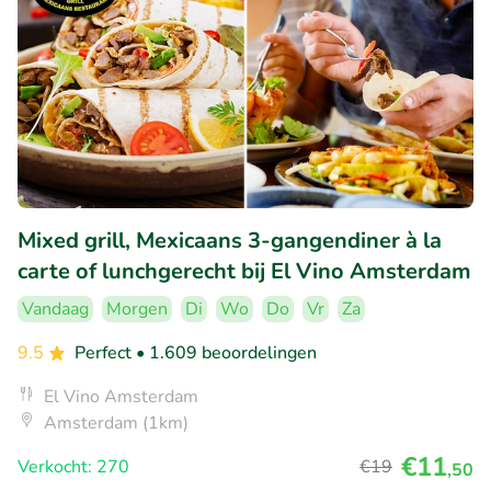
Mixed grill, Mexicaans 3-gangendiner à la
carte of lunchgerecht bij El Vino Amsterdam
Vandaag
Morgen
Di
Wo
Do
Vr
Za
9.5
Perfect
• 1.609 beoordelingen
El Vino Amsterdam
Amsterdam (1km)
€11
Verkocht: 270
€19
,50