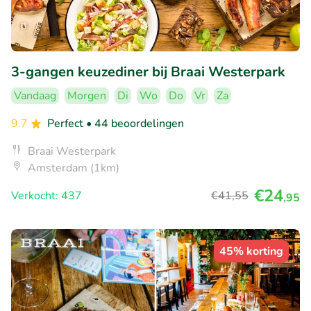
3-gangen keuzediner bij Braai Westerpark
Vandaag
Morgen
Di
Wo
Do
Vr
Za
9.7
Perfect
• 44 beoordelingen
Braai Westerpark
Amsterdam (1km)
€24
Verkocht: 437
€41
,55
,95
45% korting