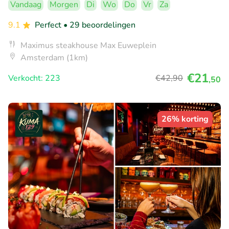
Vandaag
Morgen
Di
Wo
Do
Vr
Za
9.1
Perfect
• 29 beoordelingen
Maximus steakhouse Max Euweplein
Amsterdam (1km)
€21
Verkocht: 223
€42
,90
,50
26% korting