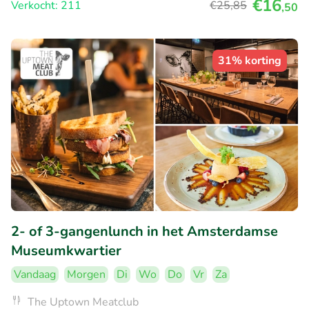
€16
Verkocht: 211
€25
,85
,50
31% korting
2- of 3-gangenlunch in het Amsterdamse
Museumkwartier
Vandaag
Morgen
Di
Wo
Do
Vr
Za
The Uptown Meatclub