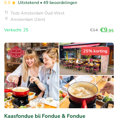
8.8
Uitstekend
• 49 beoordelingen
Teds Amsterdam Oud-West
Amsterdam (1km)
€9
Verkocht: 25
€14
,95
25% korting
Kaasfondue bij Fondue & Fondue