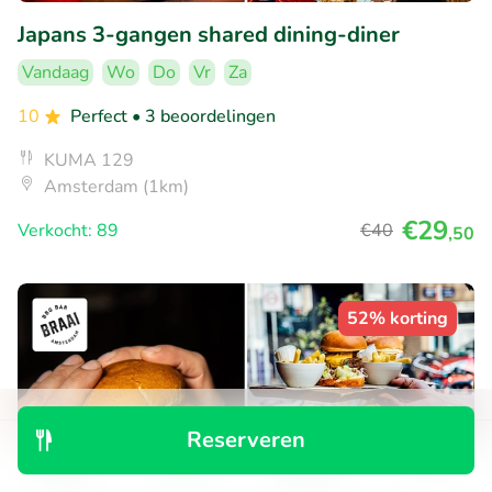
Japans 3-gangen shared dining-diner
Vandaag
Wo
Do
Vr
Za
10
Perfect
• 3 beoordelingen
KUMA 129
Amsterdam (1km)
€29
Verkocht: 89
€40
,50
52% korting
Reserveren
Ontdek
Zoeken
Boekingen
Menu