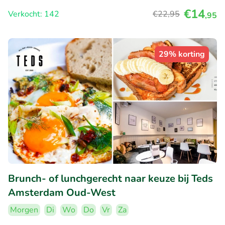
€14
Verkocht: 142
€22
,95
,95
29% korting
Brunch- of lunchgerecht naar keuze bij Teds
Amsterdam Oud-West
Morgen
Di
Wo
Do
Vr
Za