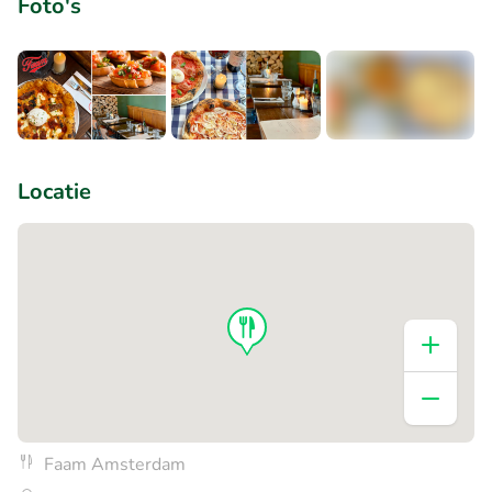
Foto's
+2
Locatie
Faam Amsterdam