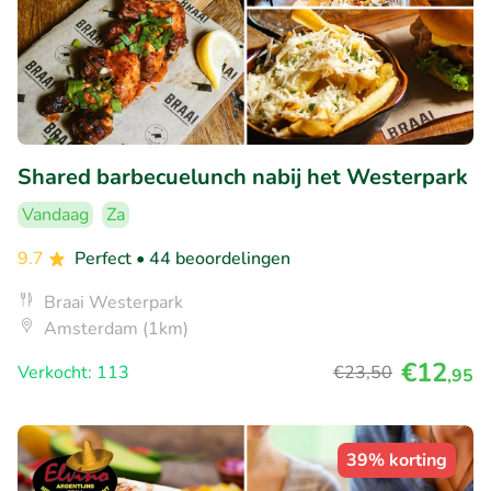
Shared barbecuelunch nabij het Westerpark
Vandaag
Za
9.7
Perfect
• 44 beoordelingen
Braai Westerpark
Amsterdam (1km)
€12
Verkocht: 113
€23
,50
,95
39% korting