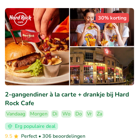
30% korting
2-gangendiner à la carte + drankje bij Hard
Rock Cafe
Vandaag
Morgen
Di
Wo
Do
Vr
Za
Erg populaire deal
9.5
Perfect
• 306 beoordelingen