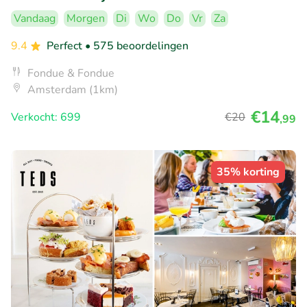
Vandaag
Morgen
Di
Wo
Do
Vr
Za
9.4
Perfect
• 575 beoordelingen
Fondue & Fondue
Amsterdam (1km)
€14
Verkocht: 699
€20
,99
35% korting