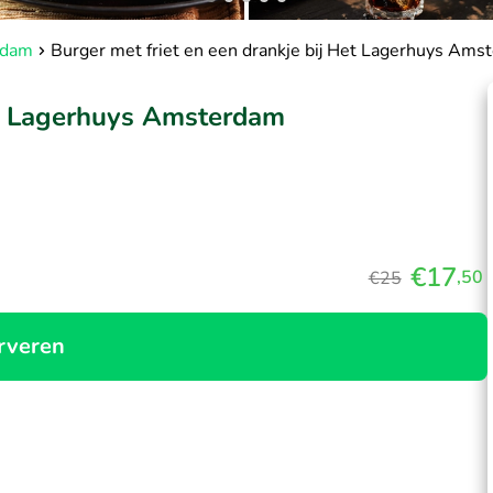
rdam
Burger met friet en een drankje bij Het Lagerhuys Ams
Het Lagerhuys Amsterdam
€17
,50
€25
rveren