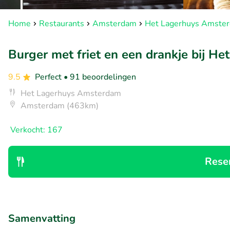
Home
Restaurants
Amsterdam
Het Lagerhuys Amste
Burger met friet en een drankje bij 
9.5
Perfect
• 91 beoordelingen
Het Lagerhuys Amsterdam
Amsterdam (463km)
Verkocht: 167
Rese
Samenvatting