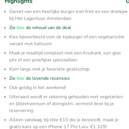
Highlights
G
Geniet van een heerlijke burger met friet en een drankje
bij Het Lagerhuys Amsterdam
Zie
hier
de inhoud van de deal
Kies bijvoorbeeld voor de kipburger of een vegetarische
variant met halloumi
Maak je maaltijd compleet met een frisdrank, een glas
pils of een proefglas speciaalbier
Kom langs met je favoriete gezelschap
Zie
hier
de lovende recensies
Ook geldig in het weekend!
Uiteraard wordt er rekening gehouden met vegetariërs
en (di)eetwensen of allergieën, vermeld deze bij je
reservering
Alleen vandaag: bij elke €10 die je besteedt, maak je
gratis kans op een iPhone 17 Pro t.w.v. €1.329!