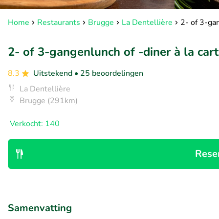
Home
Restaurants
Brugge
La Dentellière
2- of 3-gan
2- of 3-gangenlunch of -diner à la cart
8.3
Uitstekend
• 25 beoordelingen
La Dentellière
Brugge (291km)
Verkocht: 140
Rese
Samenvatting