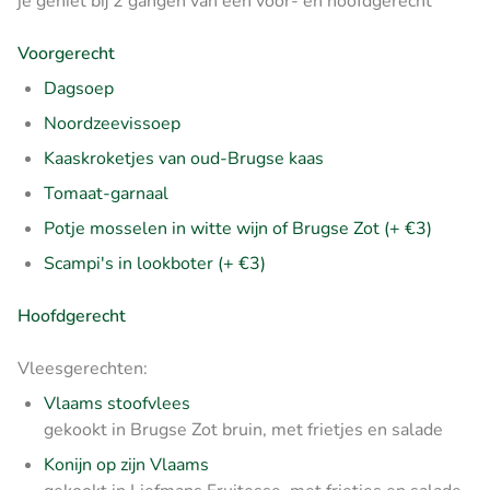
je geniet bij 2 gangen van een voor- en hoofdgerecht
Voorgerecht
Dagsoep
Noordzeevissoep
Kaaskroketjes van oud-Brugse kaas
Tomaat-garnaal
Potje mosselen in witte wijn of Brugse Zot (+ €3)
Scampi's in lookboter (+ €3)
Hoofdgerecht
Vleesgerechten:
Vlaams stoofvlees
gekookt in Brugse Zot bruin, met frietjes en salade
Konijn op zijn Vlaams