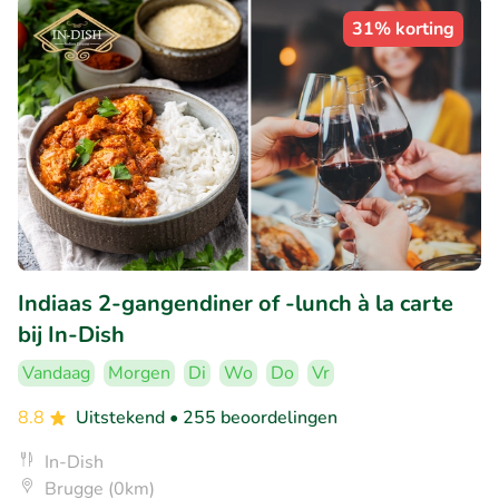
31% korting
Indiaas 2-gangendiner of -lunch à la carte
bij In-Dish
Vandaag
Morgen
Di
Wo
Do
Vr
8.8
Uitstekend
• 255 beoordelingen
In-Dish
Brugge (0km)