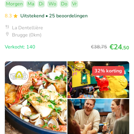
Morgen
Ma
Di
Wo
Do
Vr
8.3
Uitstekend
• 25 beoordelingen
La Dentellière
Brugge (0km)
€24
Verkocht: 140
€38
,75
,50
32% korting