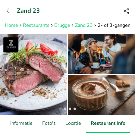
+31882050505
Zand 23
Bereikbaar tot 23:00 uur
Home
Restaurants
Brugge
Zand 23
2- of 3-gangendin
d
Informatie
Foto's
Locatie
Restaurant Info