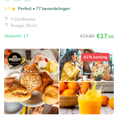
9.7
Perfect
• 77 beoordelingen
't Zandkoekje
Brugge (0km)
€17
Verkocht: 17
€23
,80
,50
41% korting