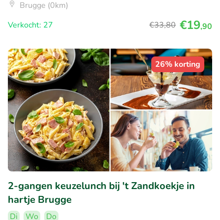
Brugge (0km)
€19
Verkocht: 27
€33
,80
,90
26% korting
2-gangen keuzelunch bij 't Zandkoekje in
hartje Brugge
Di
Wo
Do