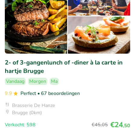
2- of 3-gangenlunch of -diner à la carte in
hartje Brugge
Vandaag
Morgen
Ma
9.9
Perfect
• 67 beoordelingen
Brasserie De Hanze
Brugge (0km)
€24
Verkocht: 598
€45
,05
,50