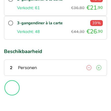
€21
,90
Verkocht: 61
€36,80
3-gangendiner à la carte
39%
€26
,90
Verkocht: 48
€44,30
Beschikbaarheid
2
Personen