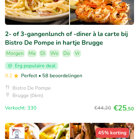
2- of 3-gangenlunch of -diner à la carte bij
Bistro De Pompe in hartje Brugge
Morgen
Ma
Di
Wo
Do
Vr
Erg populaire deal
9.2
Perfect
• 58 beoordelingen
Bistro De Pompe
Brugge (0km)
€25
Verkocht: 330
€44
,20
,50
45% korting