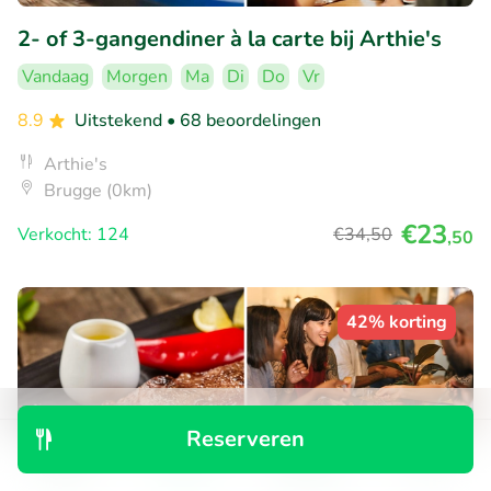
2- of 3-gangendiner à la carte bij Arthie's
Vandaag
Morgen
Ma
Di
Do
Vr
8.9
Uitstekend
• 68 beoordelingen
Arthie's
Brugge (0km)
€23
Verkocht: 124
€34
,50
,50
42% korting
Reserveren
Ontdek
Zoeken
Boekingen
Menu