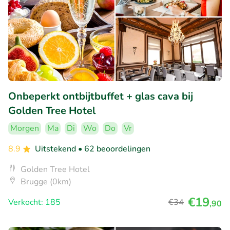
Onbeperkt ontbijtbuffet + glas cava bij
Golden Tree Hotel
Morgen
Ma
Di
Wo
Do
Vr
8.9
Uitstekend
• 62 beoordelingen
Golden Tree Hotel
Brugge (0km)
€19
Verkocht: 185
€34
,90