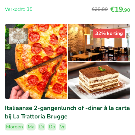
€19
Verkocht: 35
€28
,80
,90
32% korting
Italiaanse 2-gangenlunch of -diner à la carte
bij La Trattoria Brugge
Morgen
Ma
Di
Do
Vr