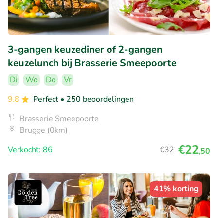
3-gangen keuzediner of 2-gangen
keuzelunch bij Brasserie Smeepoorte
Di
Wo
Do
Vr
9.8
Perfect
• 250 beoordelingen
Brasserie Smeepoorte
Brugge (0km)
€22
Verkocht: 86
€32
,50
41% korting