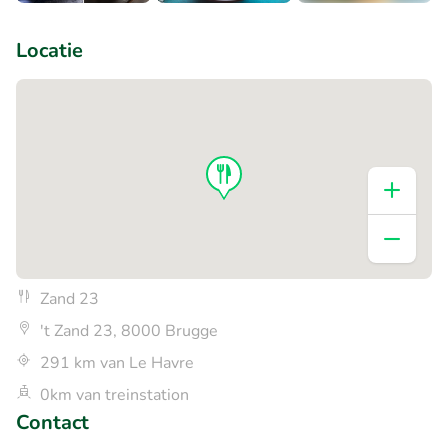
+1
Locatie
Zand 23
't Zand 23, 8000 Brugge
291 km van Le Havre
0km van treinstation
Contact