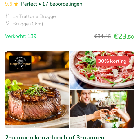
9.6
Perfect
• 17 beoordelingen
La Trattoria Brugge
Brugge (0km)
€23
Verkocht: 139
€34
,45
,50
30% korting
2-gangen keuzelunch of 3-gangen