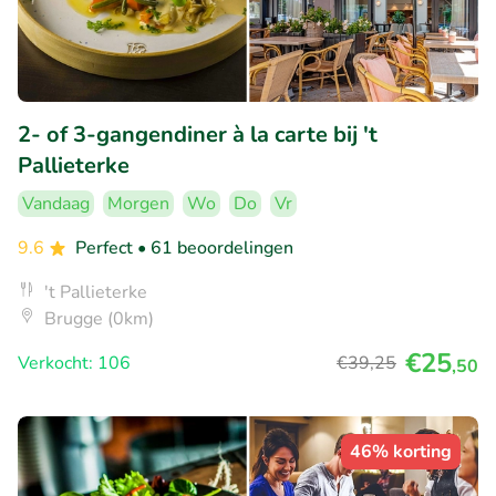
2- of 3-gangendiner à la carte bij 't
Pallieterke
Vandaag
Morgen
Wo
Do
Vr
9.6
Perfect
• 61 beoordelingen
't Pallieterke
Brugge (0km)
€25
Verkocht: 106
€39
,25
,50
46% korting