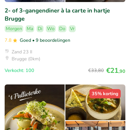
2- of 3-gangendiner à la carte in hartje
Brugge
Morgen
Ma
Di
Wo
Do
Vr
7.8
Goed
• 9 beoordelingen
Zand 23 II
Brugge (0km)
€21
Verkocht: 100
€33
,80
,90
35% korting