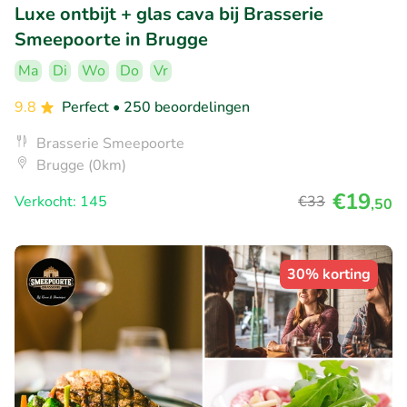
Luxe ontbijt + glas cava bij Brasserie
Smeepoorte in Brugge
Ma
Di
Wo
Do
Vr
9.8
Perfect
• 250 beoordelingen
Brasserie Smeepoorte
Brugge (0km)
€19
Verkocht: 145
€33
,50
30% korting