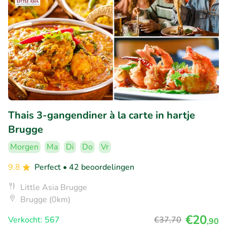
Thais 3-gangendiner à la carte in hartje
Brugge
Morgen
Ma
Di
Do
Vr
9.8
Perfect
• 42 beoordelingen
Little Asia Brugge
Brugge (0km)
€20
Verkocht: 567
€37
,70
,90