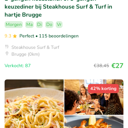
keuzediner bij Steakhouse Surf & Turf in
hartje Brugge
Morgen
Ma
Di
Do
Vr
9.3
Perfect
• 115 beoordelingen
Steakhouse Surf & Turf
Brugge (0km)
€27
Verkocht: 87
€38
,45
42% korting