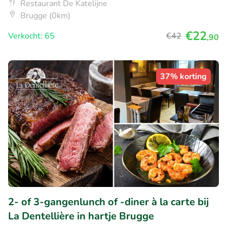
Restaurant De Katelijne
Brugge (0km)
€22
Verkocht: 65
€42
,90
37% korting
2- of 3-gangenlunch of -diner à la carte bij
La Dentellière in hartje Brugge