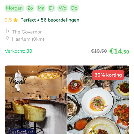
Morgen
Zo
Ma
Di
Wo
Do
9.5
Perfect
• 56 beoordelingen
The Governor
Haarlem (0km)
€14
Verkocht: 80
€19
,50
,50
30% korting