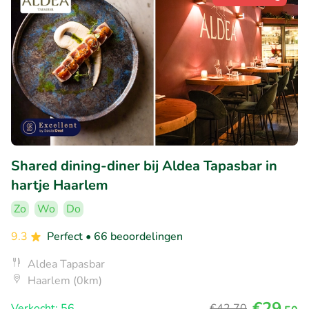
Shared dining-diner bij Aldea Tapasbar in
hartje Haarlem
Zo
Wo
Do
9.3
Perfect
• 66 beoordelingen
Aldea Tapasbar
Haarlem (0km)
€29
Verkocht: 56
€42
,70