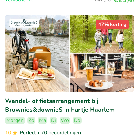
,50
47% korting
Wandel- of fietsarrangement bij
Brownies&downieS in hartje Haarlem
Morgen
Zo
Ma
Di
Wo
Do
10
Perfect
• 70 beoordelingen