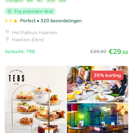
Erg populaire deal
9.4
Perfect
• 320 beoordelingen
Het Pakhuis Haarlem
Haarlem (0km)
€29
Verkocht: 798
€39
,90
,50
35% korting