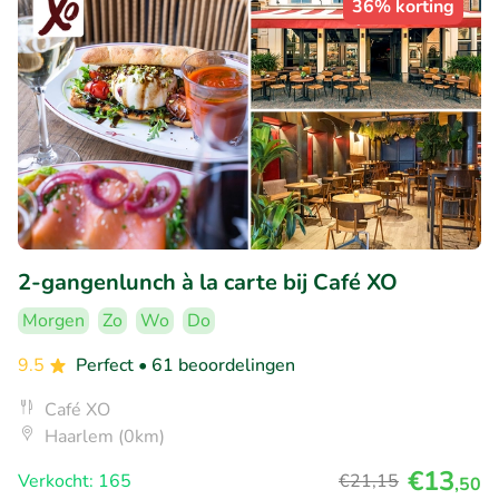
36% korting
2-gangenlunch à la carte bij Café XO
Morgen
Zo
Wo
Do
9.5
Perfect
• 61 beoordelingen
Café XO
Haarlem (0km)
€13
Verkocht: 165
€21
,15
,50