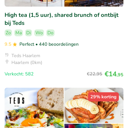
High tea (1,5 uur), shared brunch of ontbijt
bij Teds
Zo
Ma
Di
Wo
Do
9.5
Perfect
• 440 beoordelingen
Teds Haarlem
Haarlem (0km)
€14
Verkocht: 582
€22
,95
,95
29% korting