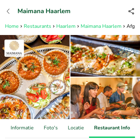
+31882050505
Maimana Haarlem
Bereikbaar tot 23:00 uur
Home
Restaurants
Haarlem
Maimana Haarlem
Afgha
d
Informatie
Foto's
Locatie
Restaurant Info