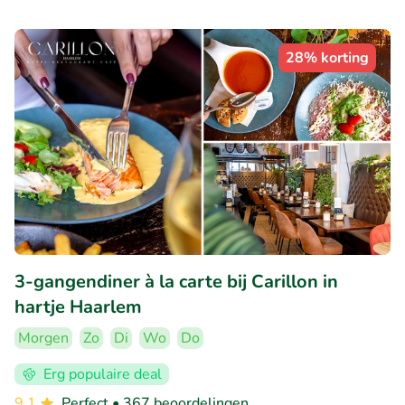
28% korting
3-gangendiner à la carte bij Carillon in
hartje Haarlem
Morgen
Zo
Di
Wo
Do
Erg populaire deal
9.1
Perfect
• 367 beoordelingen