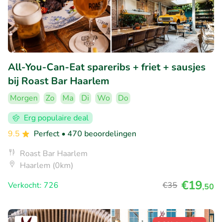
All-You-Can-Eat spareribs + friet + sausjes
bij Roast Bar Haarlem
Morgen
Zo
Ma
Di
Wo
Do
Erg populaire deal
9.5
Perfect
• 470 beoordelingen
Roast Bar Haarlem
Haarlem (0km)
€19
Verkocht: 726
€35
,50