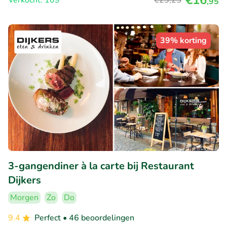
€16
Verkocht: 109
€23
,25
,95
39% korting
3-gangendiner à la carte bij Restaurant
Dijkers
Morgen
Zo
Do
9.4
Perfect
• 46 beoordelingen