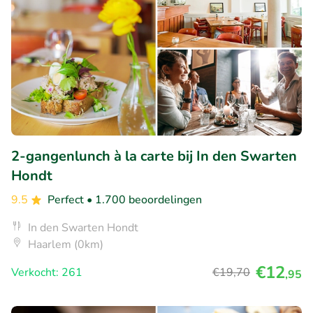
2-gangenlunch à la carte bij In den Swarten
Hondt
9.5
Perfect
• 1.700 beoordelingen
In den Swarten Hondt
Haarlem (0km)
€12
Verkocht: 261
€19
,70
,95