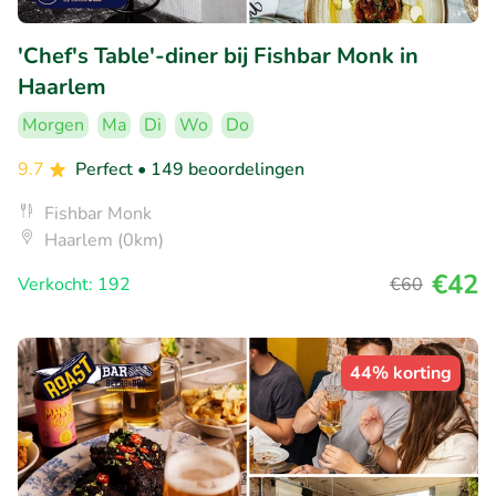
'Chef's Table'-diner bij Fishbar Monk in
Haarlem
Morgen
Ma
Di
Wo
Do
9.7
Perfect
• 149 beoordelingen
Fishbar Monk
Haarlem (0km)
€42
Verkocht: 192
€60
44% korting