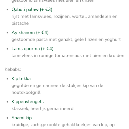
gestoomd lamsvlees met uien en linzen
Qabuli palaw (+ €3)
rijst met lamsvlees, rozijnen, wortel, amandelen en
pistache
Ay khanom (+ €4)
gestoomde pasta met gehakt, gele linzen en yoghurt
Lams qoorma (+ €4)
lamsvlees in romige tomatensaus met uien en kruiden
Kebabs:
Kip tekka
gegrilde en gemarineerde stukjes kip van de
houtskoolgrill
Kippenvleugels
klassiek, heerlijk gemarineerd
Shami kip
kruidige, zachtgekookte gehaktkoekjes van kip, op