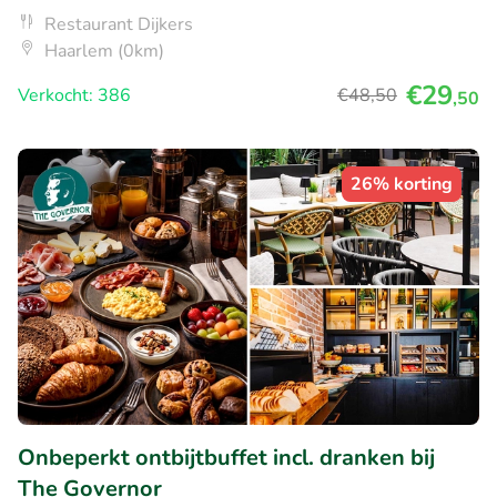
Restaurant Dijkers
Haarlem (0km)
€29
Verkocht: 386
€48
,50
,50
26% korting
Onbeperkt ontbijtbuffet incl. dranken bij
The Governor