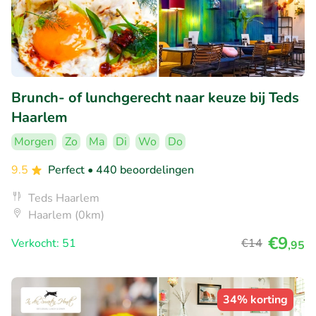
Brunch- of lunchgerecht naar keuze bij Teds
Haarlem
Morgen
Zo
Ma
Di
Wo
Do
9.5
Perfect
• 440 beoordelingen
Teds Haarlem
Haarlem (0km)
€9
Verkocht: 51
€14
,95
34% korting