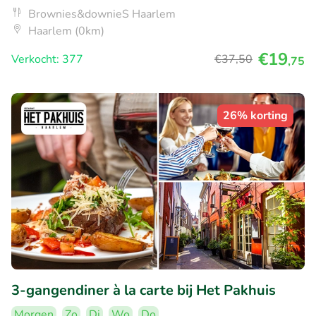
Brownies&downieS Haarlem
Haarlem (0km)
€19
Verkocht: 377
€37
,50
,75
26% korting
3-gangendiner à la carte bij Het Pakhuis
Morgen
Zo
Di
Wo
Do