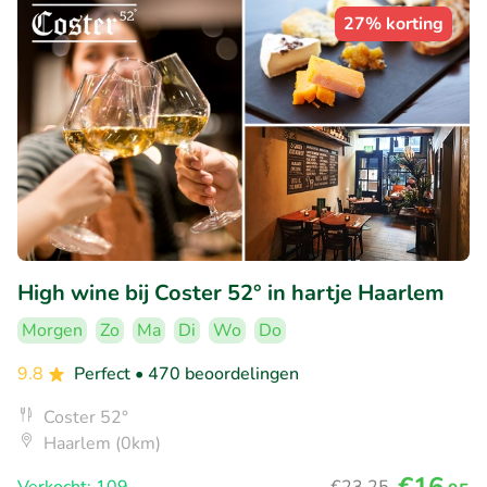
27% korting
High wine bij Coster 52° in hartje Haarlem
Morgen
Zo
Ma
Di
Wo
Do
9.8
Perfect
• 470 beoordelingen
Coster 52°
Haarlem (0km)