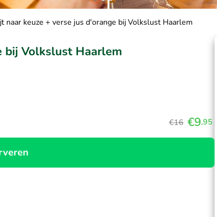
jt naar keuze + verse jus d'orange bij Volkslust Haarlem
e bij Volkslust Haarlem
€9
,95
€16
rveren