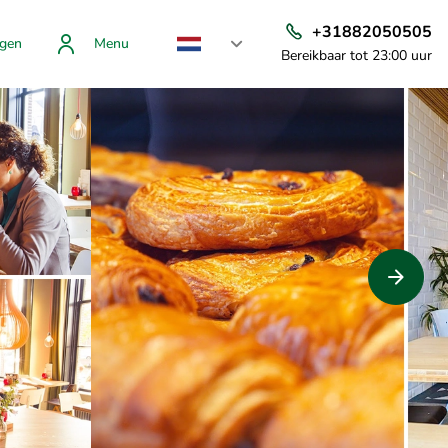
+31882050505
gen
Menu
Bereikbaar tot 23:00 uur