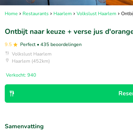
Home
Restaurants
Haarlem
Volkslust Haarlem
Ontbi
Ontbijt naar keuze + verse jus d'orang
9.5
Perfect
• 435 beoordelingen
Volkslust Haarlem
Haarlem (452km)
Verkocht: 940
Rese
Samenvatting