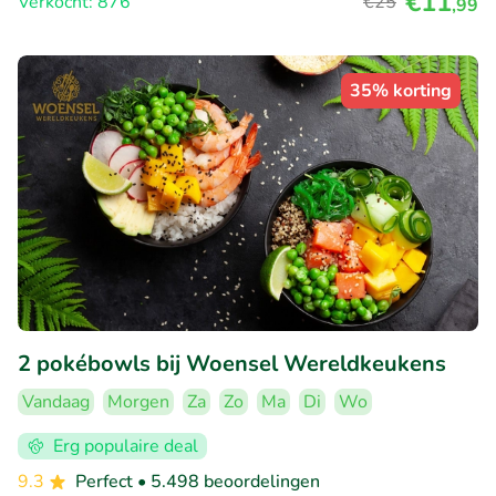
€11
Verkocht: 876
€25
,99
35% korting
2 pokébowls bij Woensel Wereldkeukens
Vandaag
Morgen
Za
Zo
Ma
Di
Wo
Erg populaire deal
9.3
Perfect
• 5.498 beoordelingen