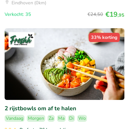
Eindhoven (0km)
€19
Verkocht: 35
€24
,50
,95
33% korting
2 rijstbowls om af te halen
Vandaag
Morgen
Za
Ma
Di
Wo