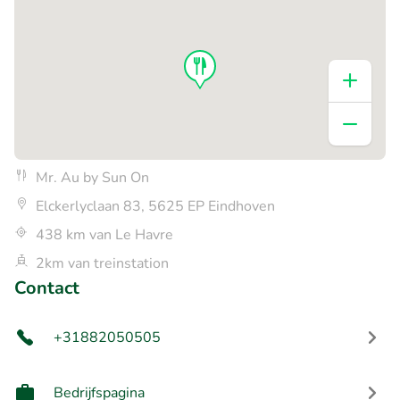
Mr. Au by Sun On
Elckerlyclaan 83, 5625 EP Eindhoven
438 km van Le Havre
2km van treinstation
Contact
+31882050505
Bedrijfspagina