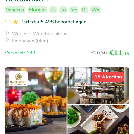
Vandaag
Morgen
Za
Zo
Ma
Di
Wo
9.3
Perfect
• 5.498 beoordelingen
Woensel Wereldkeukens
Eindhoven (0km)
€11
Verkocht: 188
€20
,50
,95
15% korting