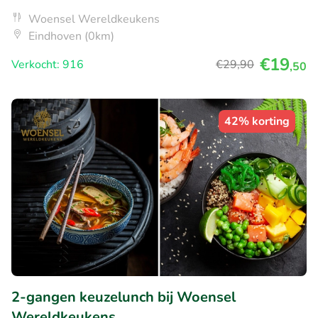
Woensel Wereldkeukens
Eindhoven (0km)
€19
Verkocht: 916
€29
,90
,50
42% korting
2-gangen keuzelunch bij Woensel
Wereldkeukens