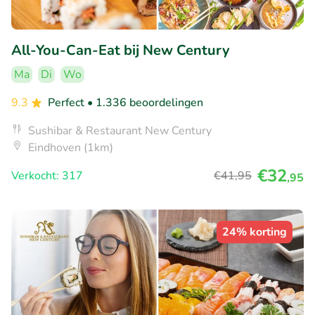
All-You-Can-Eat bij New Century
Ma
Di
Wo
9.3
Perfect
• 1.336 beoordelingen
Sushibar & Restaurant New Century
Eindhoven (1km)
€32
Verkocht: 317
€41
,95
,95
24% korting