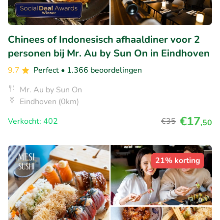
Chinees of Indonesisch afhaaldiner voor 2
personen bij Mr. Au by Sun On in Eindhoven
9.7
Perfect
• 1.366 beoordelingen
Mr. Au by Sun On
Eindhoven (0km)
€17
Verkocht: 402
€35
,50
21% korting