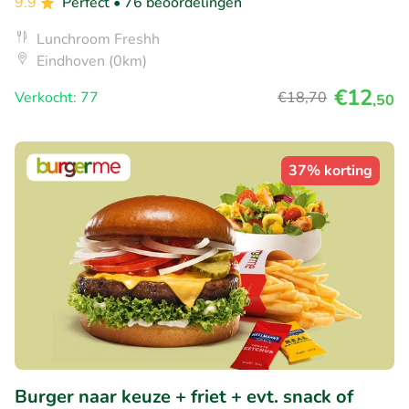
9.9
Perfect
• 76 beoordelingen
Lunchroom Freshh
Eindhoven (0km)
€12
Verkocht: 77
€18
,70
,50
37% korting
Burger naar keuze + friet + evt. snack of