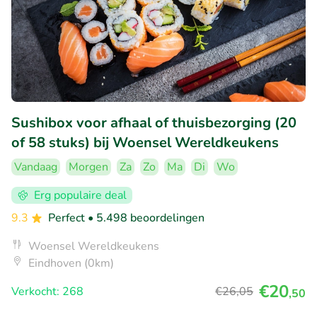
Sushibox voor afhaal of thuisbezorging (20
of 58 stuks) bij Woensel Wereldkeukens
Vandaag
Morgen
Za
Zo
Ma
Di
Wo
Erg populaire deal
9.3
Perfect
• 5.498 beoordelingen
Woensel Wereldkeukens
Eindhoven (0km)
€20
Verkocht: 268
€26
,05
,50