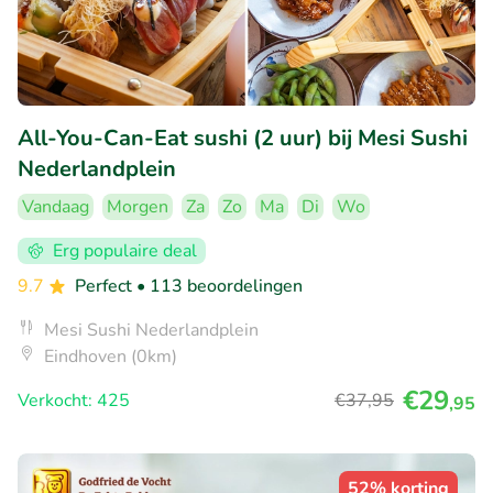
All-You-Can-Eat sushi (2 uur) bij Mesi Sushi
Nederlandplein
Vandaag
Morgen
Za
Zo
Ma
Di
Wo
Erg populaire deal
9.7
Perfect
• 113 beoordelingen
Mesi Sushi Nederlandplein
Eindhoven (0km)
€29
Verkocht: 425
€37
,95
,95
52% korting