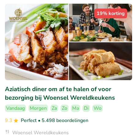
19% korting
Aziatisch diner om af te halen of voor
bezorging bij Woensel Wereldkeukens
Vandaag
Morgen
Za
Zo
Ma
Di
Wo
9.3
Perfect
• 5.498 beoordelingen
Woensel Wereldkeukens