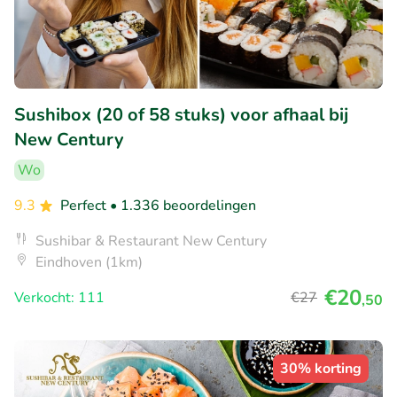
Sushibox (20 of 58 stuks) voor afhaal bij
New Century
Wo
9.3
Perfect
• 1.336 beoordelingen
Sushibar & Restaurant New Century
Eindhoven (1km)
€20
Verkocht: 111
€27
,50
30% korting