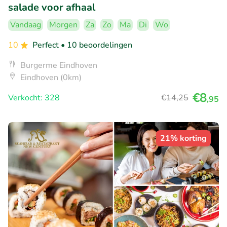
salade voor afhaal
Vandaag
Morgen
Za
Zo
Ma
Di
Wo
10
Perfect
• 10 beoordelingen
Burgerme Eindhoven
Eindhoven (0km)
€8
Verkocht: 328
€14
,25
,95
21% korting