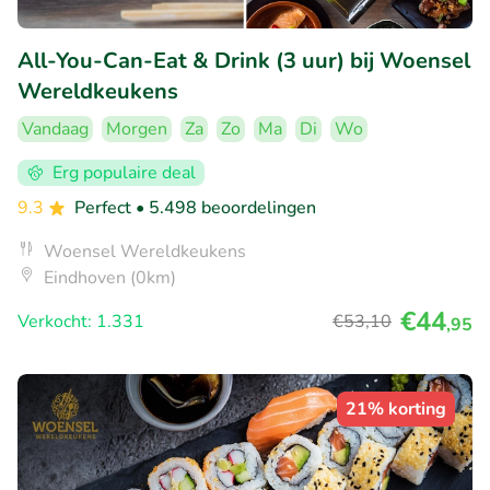
All-You-Can-Eat & Drink (3 uur) bij Woensel
Wereldkeukens
Vandaag
Morgen
Za
Zo
Ma
Di
Wo
Erg populaire deal
9.3
Perfect
• 5.498 beoordelingen
Woensel Wereldkeukens
Eindhoven (0km)
€44
Verkocht: 1.331
€53
,10
,95
21% korting