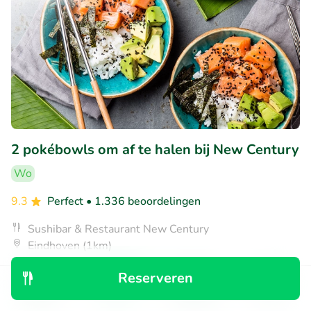
2 pokébowls om af te halen bij New Century
Wo
9.3
Perfect
• 1.336 beoordelingen
Sushibar & Restaurant New Century
Eindhoven (1km)
€19
Verkocht: 55
€27
,90
,50
Reserveren
Ontdek
Zoeken
Boekingen
Menu