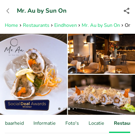
+31882050505
Mr. Au by Sun On
Bereikbaar tot 23:00 uur
Home
Restaurants
Eindhoven
Mr. Au by Sun On
Onbe
hikbaarheid
Informatie
Foto's
Locatie
Restauran