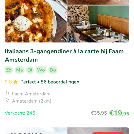
Italiaans 3-gangendiner à la carte bij Faam
Amsterdam
Zo
Ma
Di
Wo
Do
9.8
Perfect
• 86 beoordelingen
Faam Amsterdam
Amsterdam (2km)
€19
Verkocht: 245
€35
,95
,95