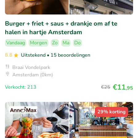
Burger + friet + saus + drankje om af te
halen in hartje Amsterdam
Vandaag
Morgen
Zo
Ma
Do
8.8
Uitstekend
• 15 beoordelingen
Braai Vondelpark
Amsterdam (0km)
€11
Verkocht: 213
€25
,95
29% korting