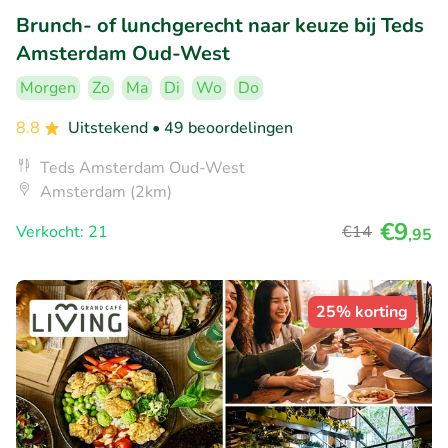
Brunch- of lunchgerecht naar keuze bij Teds
Amsterdam Oud-West
Morgen
Zo
Ma
Di
Wo
Do
8.8
Uitstekend
• 49 beoordelingen
Teds Amsterdam Oud-West
Amsterdam (2km)
€9
Verkocht: 21
€14
,95
25% korting