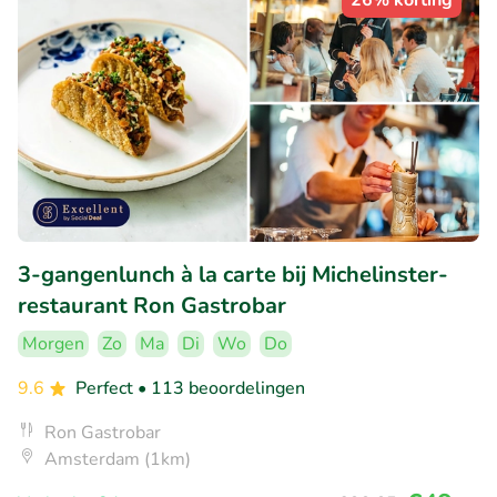
26% korting
3-gangenlunch à la carte bij Michelinster-
restaurant Ron Gastrobar
Morgen
Zo
Ma
Di
Wo
Do
9.6
Perfect
• 113 beoordelingen
Ron Gastrobar
Amsterdam (1km)