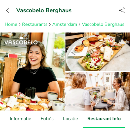
+31882050505
Vascobelo Berghaus
Bereikbaar tot 23:00 uur
Home
Restaurants
Amsterdam
Vascobelo Berghaus
d
Informatie
Foto's
Locatie
Restaurant Info