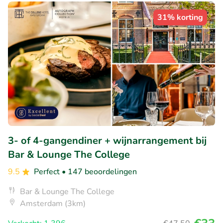
31% korting
3- of 4-gangendiner + wijnarrangement bij
Bar & Lounge The College
9.5
Perfect
• 147 beoordelingen
Bar & Lounge The College
Amsterdam (3km)