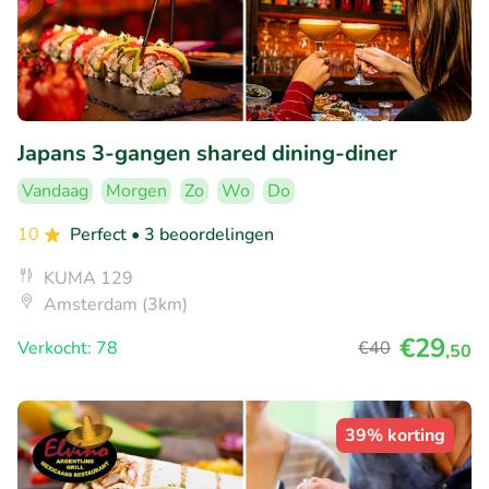
Japans 3-gangen shared dining-diner
Vandaag
Morgen
Zo
Wo
Do
10
Perfect
• 3 beoordelingen
KUMA 129
Amsterdam (3km)
€29
Verkocht: 78
€40
,50
39% korting