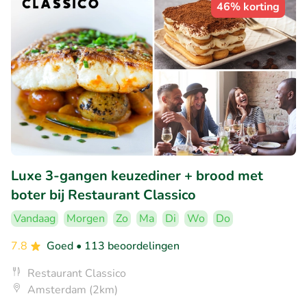
46% korting
Luxe 3-gangen keuzediner + brood met
boter bij Restaurant Classico
Vandaag
Morgen
Zo
Ma
Di
Wo
Do
7.8
Goed
• 113 beoordelingen
Restaurant Classico
Amsterdam (2km)