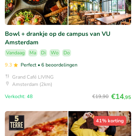
Bowl + drankje op de campus van VU
Amsterdam
Vandaag
Ma
Di
Wo
Do
9.3
Perfect
• 6 beoordelingen
Grand Café LIVING
Amsterdam (2km)
€14
Verkocht: 48
€19
,90
,95
41% korting