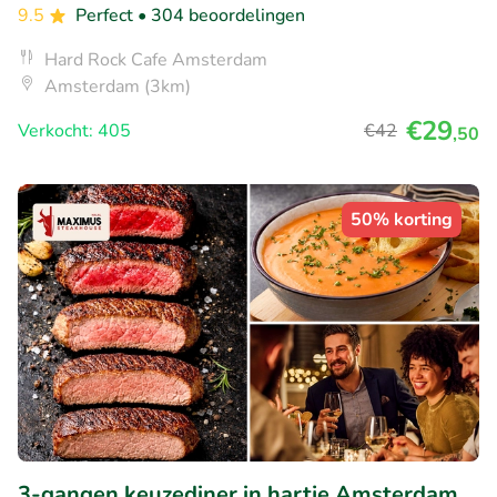
9.5
Perfect
• 304 beoordelingen
Hard Rock Cafe Amsterdam
Amsterdam (3km)
€29
Verkocht: 405
€42
,50
50% korting
3-gangen keuzediner in hartje Amsterdam