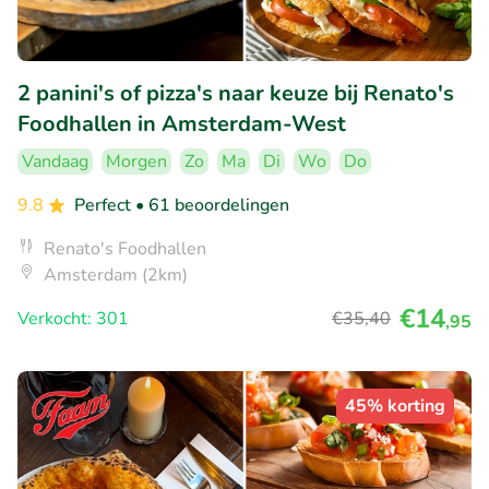
2 panini's of pizza's naar keuze bij Renato's
Foodhallen in Amsterdam-West
Vandaag
Morgen
Zo
Ma
Di
Wo
Do
9.8
Perfect
• 61 beoordelingen
Renato's Foodhallen
Amsterdam (2km)
€14
Verkocht: 301
€35
,40
,95
45% korting