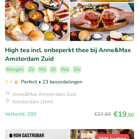
High tea incl. onbeperkt thee bij Anne&Max
Amsterdam Zuid
Morgen
Zo
Ma
Di
Wo
Do
9.4
Perfect
• 23 beoordelingen
Anne&Max Amsterdam Zuid
Amsterdam (1km)
€19
Verkocht: 295
€27
,50
,50