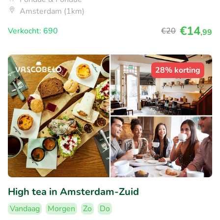
Amsterdam (1km)
€14
Verkocht: 690
€20
,99
28% korting
High tea in Amsterdam-Zuid
Vandaag
Morgen
Zo
Do