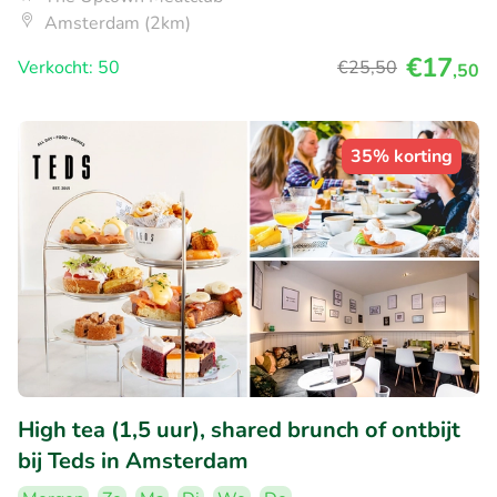
Amsterdam (2km)
€17
Verkocht: 50
€25
,50
,50
35% korting
High tea (1,5 uur), shared brunch of ontbijt
bij Teds in Amsterdam