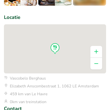
+2
Locatie
Vascobelo Berghaus
Elizabeth Anscombestraat 1, 1062 LE Amsterdam
459 km van Le Havre
0km van treinstation
Contact