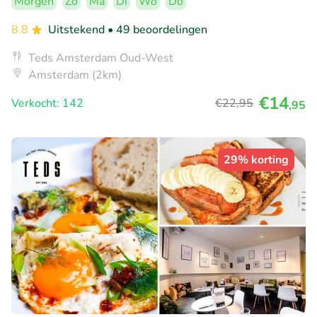
Morgen
Zo
Ma
Di
Wo
Do
8.8
Uitstekend
• 49 beoordelingen
Teds Amsterdam Oud-West
Amsterdam (2km)
€14
Verkocht: 142
€22
,95
,95
29% korting