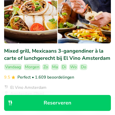
Mixed grill, Mexicaans 3-gangendiner à la
carte of lunchgerecht bij El Vino Amsterdam
Vandaag
Morgen
Zo
Ma
Di
Wo
Do
9.5
Perfect
• 1.609 beoordelingen
El Vino Amsterdam
Amsterdam (3km)
Reserveren
€11
Verkocht: 247
€19
,50
Ontdek
Zoeken
Boekingen
Menu