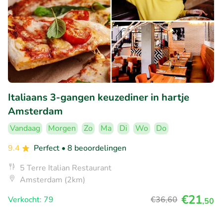
Italiaans 3-gangen keuzediner in hartje
Amsterdam
Vandaag
Morgen
Zo
Ma
Di
Wo
Do
9.4
Perfect
• 8 beoordelingen
5 Terre Italian Restaurant
Amsterdam (2km)
€21
Verkocht: 79
€36
,60
,50