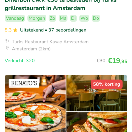
grillrestaurant in Amsterdam
Vandaag
Morgen
Zo
Ma
Di
Wo
Do
8.3
Uitstekend
• 37 beoordelingen
Turks Restaurant Kasap Amsterdam
Amsterdam (2km)
€19
Verkocht: 320
€30
,95
58% korting