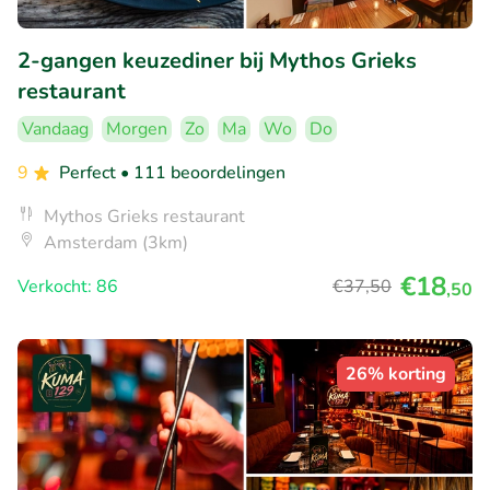
2-gangen keuzediner bij Mythos Grieks
restaurant
Vandaag
Morgen
Zo
Ma
Wo
Do
9
Perfect
• 111 beoordelingen
Mythos Grieks restaurant
Amsterdam (3km)
€18
Verkocht: 86
€37
,50
,50
26% korting