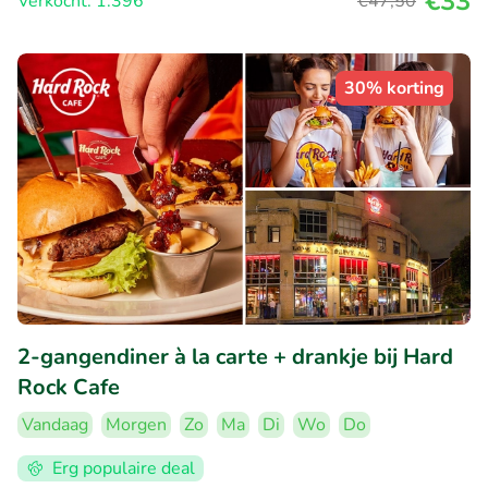
€33
Verkocht: 1.396
€47
,50
30% korting
2-gangendiner à la carte + drankje bij Hard
Rock Cafe
Vandaag
Morgen
Zo
Ma
Di
Wo
Do
Erg populaire deal