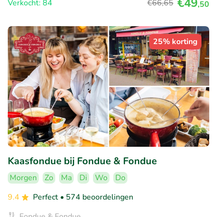
€49
Verkocht: 84
€66
,65
,50
25% korting
Kaasfondue bij Fondue & Fondue
Morgen
Zo
Ma
Di
Wo
Do
9.4
Perfect
• 574 beoordelingen
Fondue & Fondue