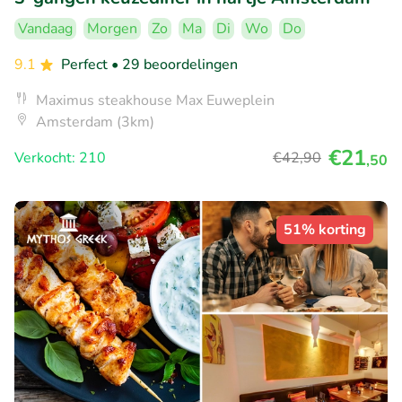
Vandaag
Morgen
Zo
Ma
Di
Wo
Do
9.1
Perfect
• 29 beoordelingen
Maximus steakhouse Max Euweplein
Amsterdam (3km)
€21
Verkocht: 210
€42
,90
,50
51% korting