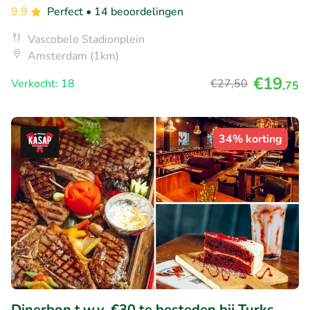
9.9
Perfect
• 14 beoordelingen
Vascobelo Stadionplein
Amsterdam (1km)
€19
Verkocht: 18
€27
,50
,75
34% korting
Dinerbon t.w.v. €30 te besteden bij Turks