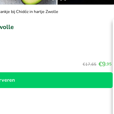
rankje bij Chidóz in hartje Zwolle
wolle
€9
,95
€17,65
rveren