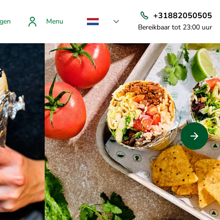
+31882050505
gen
Menu
Bereikbaar tot 23:00 uur