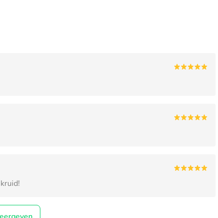
kruid!
eergeven