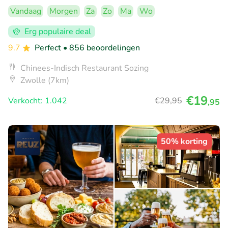
Vandaag
Morgen
Za
Zo
Ma
Wo
Erg populaire deal
9.7
Perfect
• 856 beoordelingen
Chinees-Indisch Restaurant Sozing
Zwolle (7km)
€19
Verkocht: 1.042
€29
,95
,95
50% korting