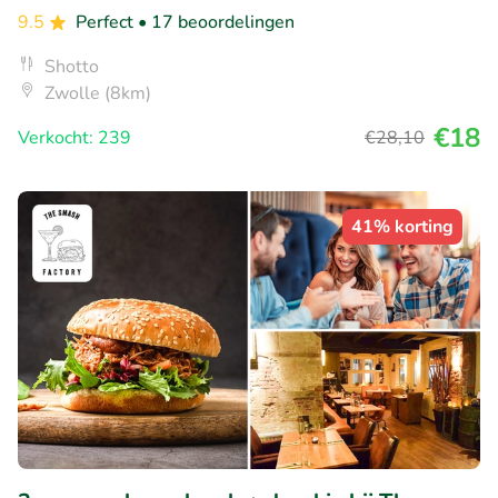
9.5
Perfect
• 17 beoordelingen
Shotto
Zwolle (8km)
€18
Verkocht: 239
€28
,10
41% korting