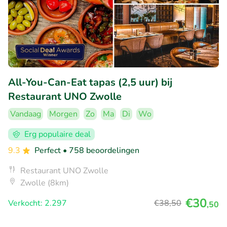
All-You-Can-Eat tapas (2,5 uur) bij
Restaurant UNO Zwolle
Vandaag
Morgen
Zo
Ma
Di
Wo
Erg populaire deal
9.3
Perfect
• 758 beoordelingen
Restaurant UNO Zwolle
Zwolle (8km)
€30
Verkocht: 2.297
€38
,50
,50