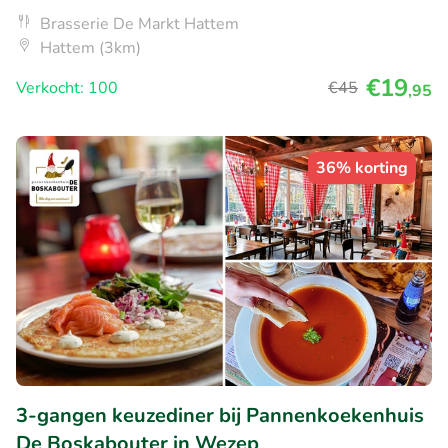
Brasserie De Markt Hattem
Hattem (3km)
€19
Verkocht: 100
€45
,95
36% korting
3-gangen keuzediner bij Pannenkoekenhuis
De Boskabouter in Wezep