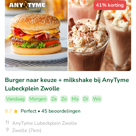
41% korting
Burger naar keuze + milkshake bij AnyTyme
Lubeckplein Zwolle
Vandaag
Morgen
Za
Zo
Ma
Di
Wo
9.7
Perfect
• 45 beoordelingen
AnyTyme Lubeckplein Zwolle
Zwolle (7km)