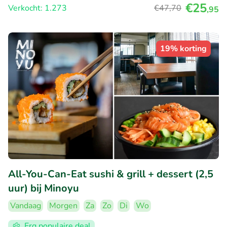
€25
Verkocht: 1.273
€47
,70
,95
19% korting
All-You-Can-Eat sushi & grill + dessert (2,5
uur) bij Minoyu
Vandaag
Morgen
Za
Zo
Di
Wo
Erg populaire deal