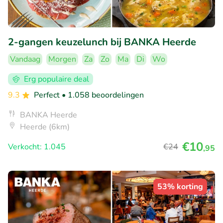
2-gangen keuzelunch bij BANKA Heerde
Vandaag
Morgen
Za
Zo
Ma
Di
Wo
Erg populaire deal
9.3
Perfect
• 1.058 beoordelingen
BANKA Heerde
Heerde (6km)
€10
Verkocht: 1.045
€24
,95
53% korting