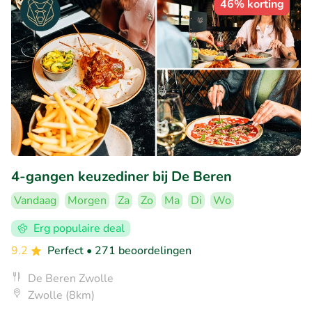
46% korting
4-gangen keuzediner bij De Beren
Vandaag
Morgen
Za
Zo
Ma
Di
Wo
Erg populaire deal
9.2
Perfect
• 271 beoordelingen
De Beren Zwolle
Zwolle (8km)