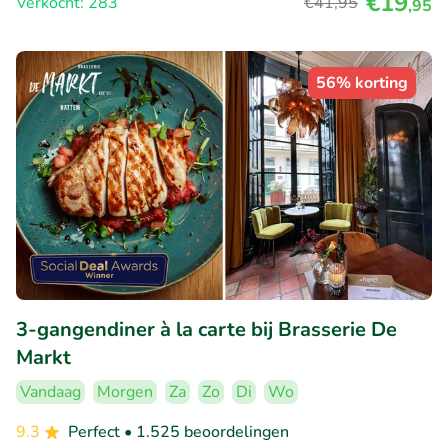
€19
Verkocht: 283
€41
,95
,95
56% korting
3-gangendiner à la carte bij Brasserie De
Markt
Vandaag
Morgen
Za
Zo
Di
Wo
9.3
Perfect
• 1.525 beoordelingen