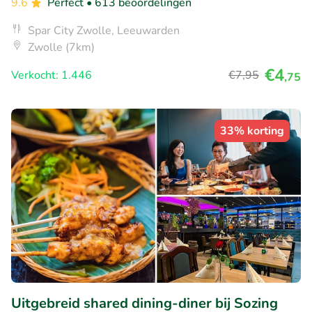
9.6
Perfect
• 613 beoordelingen
Spar City Zwolle, Leeuwarden
Zwolle (7km)
€4
Verkocht: 1.446
€7
,95
,75
33% korting
Uitgebreid shared dining-diner bij Sozing