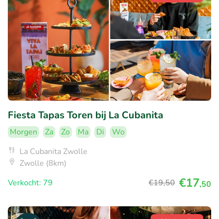
Fiesta Tapas Toren bij La Cubanita
Morgen
Za
Zo
Ma
Di
Wo
La Cubanita Zwolle
Zwolle (8km)
€17
Verkocht: 79
€19
,50
,50