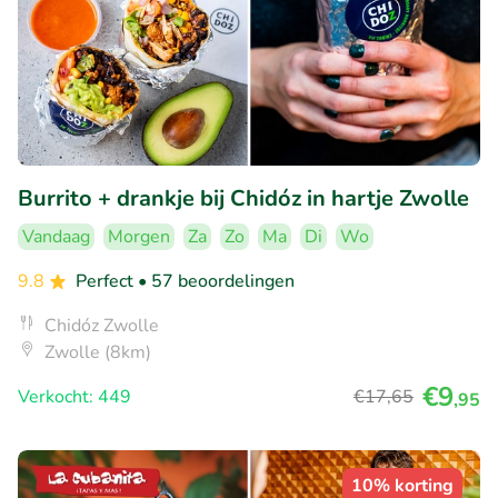
Burrito + drankje bij Chidóz in hartje Zwolle
Vandaag
Morgen
Za
Zo
Ma
Di
Wo
9.8
Perfect
• 57 beoordelingen
Chidóz Zwolle
Zwolle (8km)
€9
Verkocht: 449
€17
,65
,95
10% korting