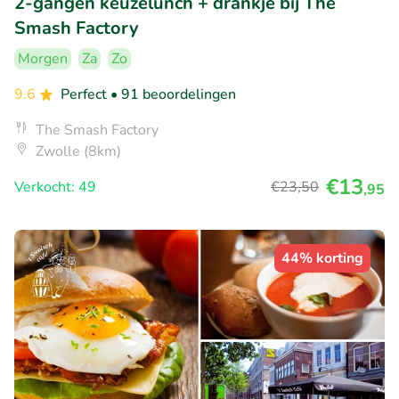
2-gangen keuzelunch + drankje bij The
Smash Factory
Morgen
Za
Zo
9.6
Perfect
• 91 beoordelingen
The Smash Factory
Zwolle (8km)
€13
Verkocht: 49
€23
,50
,95
44% korting