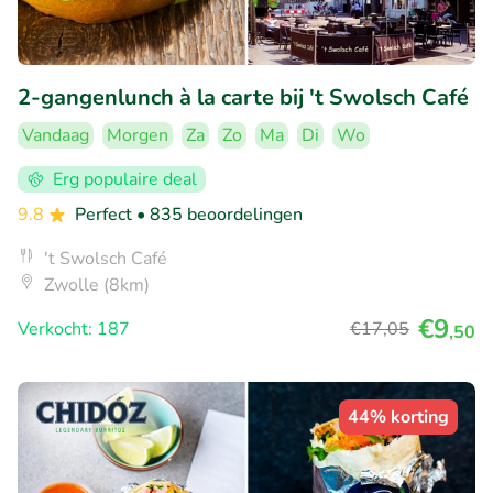
2-gangenlunch à la carte bij 't Swolsch Café
Vandaag
Morgen
Za
Zo
Ma
Di
Wo
Erg populaire deal
9.8
Perfect
• 835 beoordelingen
't Swolsch Café
Zwolle (8km)
€9
Verkocht: 187
€17
,05
,50
44% korting