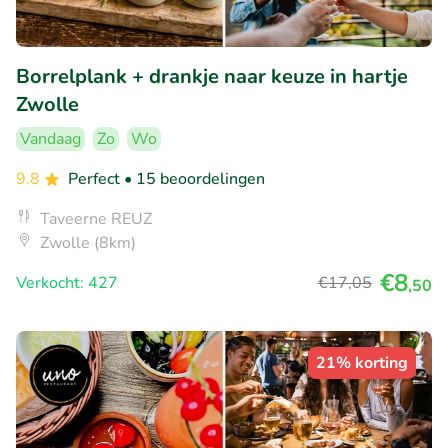
Borrelplank + drankje naar keuze in hartje
Zwolle
Vandaag
Zo
Wo
9.8
Perfect
• 15 beoordelingen
Taveerne REUZ
Zwolle (8km)
€8
Verkocht: 427
€17
,05
,50
21% korting