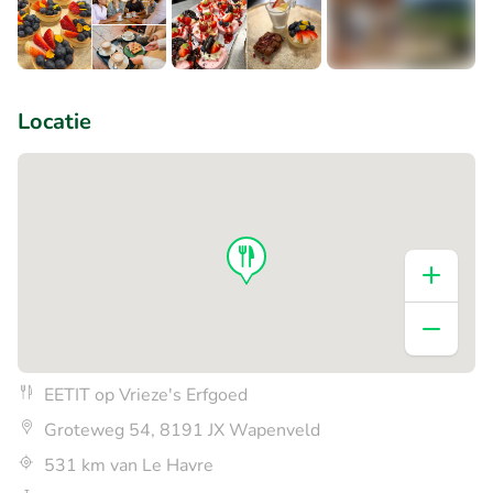
+1
Locatie
EETIT op Vrieze's Erfgoed
Groteweg 54, 8191 JX Wapenveld
531 km van Le Havre