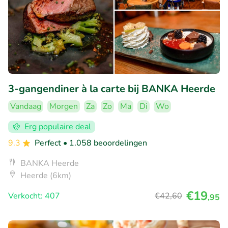
3-gangendiner à la carte bij BANKA Heerde
Vandaag
Morgen
Za
Zo
Ma
Di
Wo
Erg populaire deal
9.3
Perfect
• 1.058 beoordelingen
BANKA Heerde
Heerde (6km)
€19
Verkocht: 407
€42
,60
,95