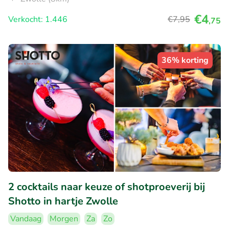
€4
Verkocht: 1.446
€7
,95
,75
36% korting
2 cocktails naar keuze of shotproeverij bij
Shotto in hartje Zwolle
Vandaag
Morgen
Za
Zo