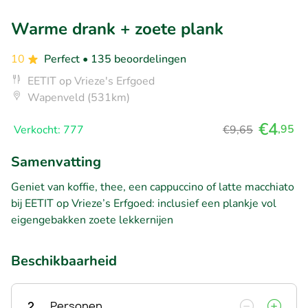
Warme drank + zoete plank
10
Perfect
• 135 beoordelingen
EETIT op Vrieze's Erfgoed
Wapenveld (531km)
€4
,95
Verkocht: 777
€9,65
Samenvatting
Geniet van koffie, thee, een cappuccino of latte macchiato
bij EETIT op Vrieze’s Erfgoed: inclusief een plankje vol
eigengebakken zoete lekkernijen
Beschikbaarheid
2
Personen