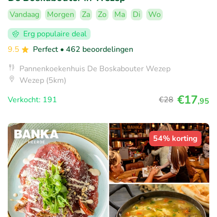
Vandaag
Morgen
Za
Zo
Ma
Di
Wo
Erg populaire deal
9.5
Perfect
• 462 beoordelingen
Pannenkoekenhuis De Boskabouter Wezep
Wezep (5km)
€17
Verkocht: 191
€28
,95
54% korting