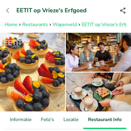
+31882050505
EETIT op Vrieze's Erfgoed
Bereikbaar tot 23:00 uur
Home
Restaurants
Wapenveld
EETIT op Vrieze's Erfg
d
Informatie
Foto's
Locatie
Restaurant Info