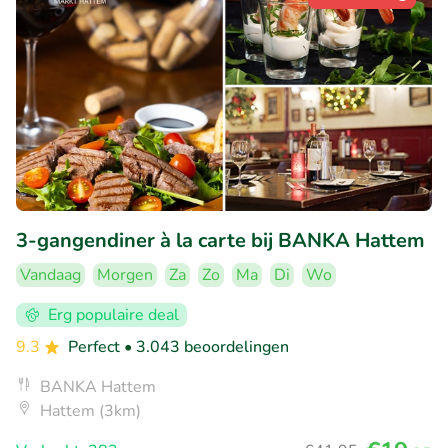
3-gangendiner à la carte bij BANKA Hattem
Vandaag
Morgen
Za
Zo
Ma
Di
Wo
Erg populaire deal
9.3
Perfect
• 3.043 beoordelingen
BANKA Hattem
Hattem (3km)