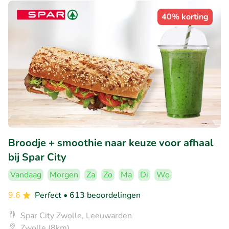
40% korting
Broodje + smoothie naar keuze voor afhaal
bij Spar City
Vandaag
Morgen
Za
Zo
Ma
Di
Wo
9.6
Perfect
• 613 beoordelingen
Spar City Zwolle, Leeuwarden
Zwolle (8km)