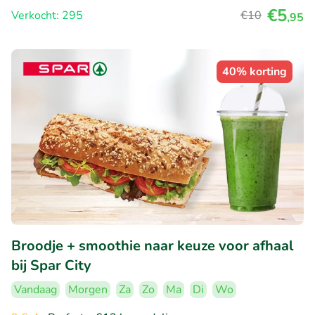
€5
Verkocht: 295
€10
,95
40% korting
Broodje + smoothie naar keuze voor afhaal
bij Spar City
Vandaag
Morgen
Za
Zo
Ma
Di
Wo