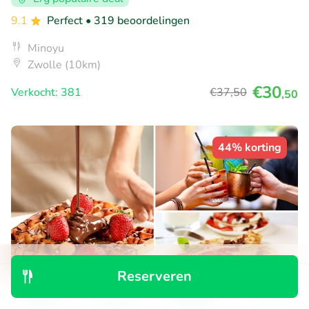
9.1
Perfect
• 319 beoordelingen
Minoyu
Zwolle (10km)
€30
Verkocht: 381
€37
,50
,50
44% korting
Reserveren
Ontdek
Zoeken
Boekingen
Menu