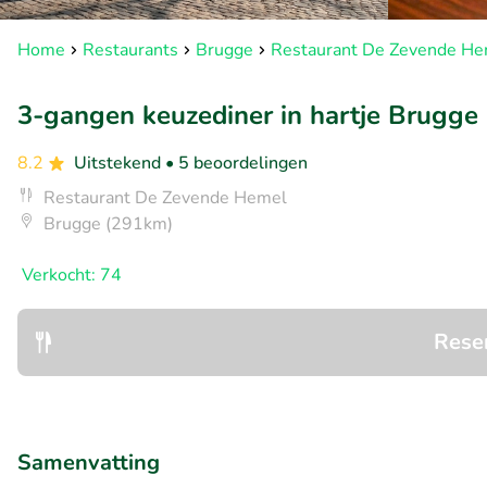
Home
Restaurants
Brugge
Restaurant De Zevende H
3-gangen keuzediner in hartje Brugge
8.2
Uitstekend
• 5 beoordelingen
Restaurant De Zevende Hemel
Brugge (291km)
Verkocht: 74
Rese
Samenvatting