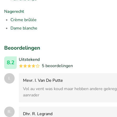
Nagerecht
Crème brûlée
Dame blanche
Beoordelingen
Uitstekend
8.2
5 beoordelingen
I.
Mevr. I. Van De Putte
Vol au vent was koud maar hebben andere gekrege
aanrader
R.
Dhr. R. Legrand