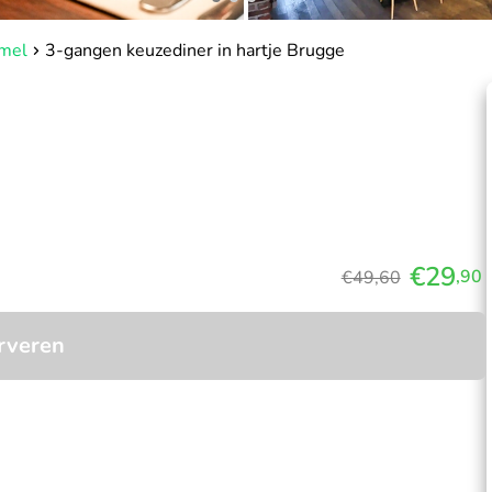
emel
3-gangen keuzediner in hartje Brugge
€29
,90
€49,60
rveren