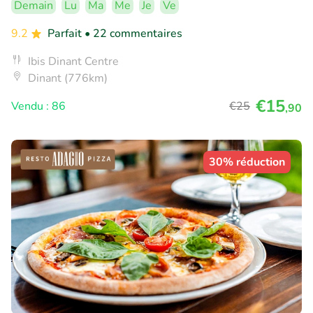
Demain
Lu
Ma
Me
Je
Ve
9.2
Parfait
• 22 commentaires
Ibis Dinant Centre
Dinant (776km)
€15
Vendu : 86
€25
,90
30% réduction