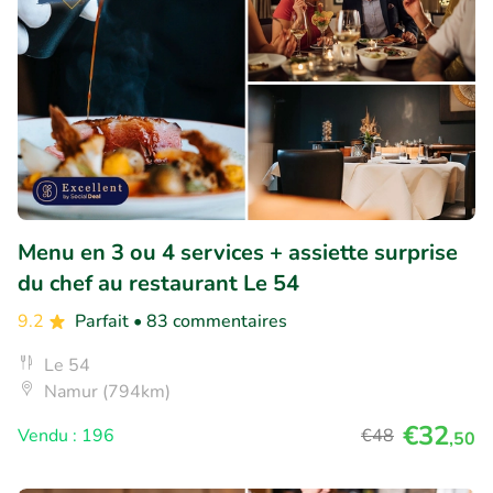
Menu en 3 ou 4 services + assiette surprise
du chef au restaurant Le 54
9.2
Parfait
• 83 commentaires
Le 54
Namur (794km)
€32
Vendu : 196
€48
,50