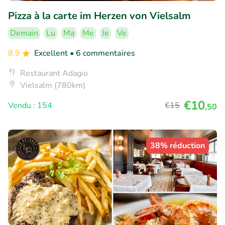
Pizza à la carte im Herzen von Vielsalm
Demain
Lu
Ma
Me
Je
Ve
8.9
Excellent
• 6 commentaires
Restaurant Adagio
Vielsalm (780km)
€10
Vendu : 154
€15
,50
38% réduction