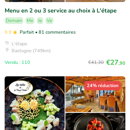
Menu en 2 ou 3 service au choix à L'étape
Demain
Me
Je
Ve
9.9
Parfait
• 81 commentaires
L'étape
Bastogne (749km)
€27
Vendu : 110
€41
,30
,90
24% réduction