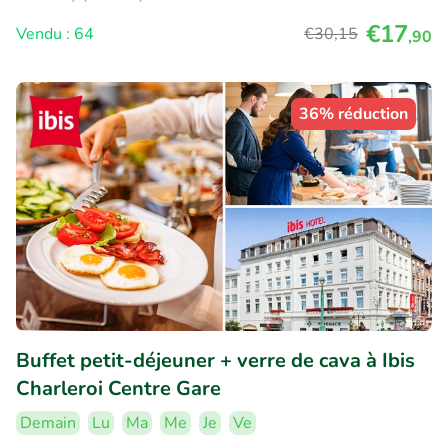
€17
Vendu : 64
€30
,15
,90
36% réduction
Buffet petit-déjeuner + verre de cava à Ibis
Charleroi Centre Gare
Demain
Lu
Ma
Me
Je
Ve