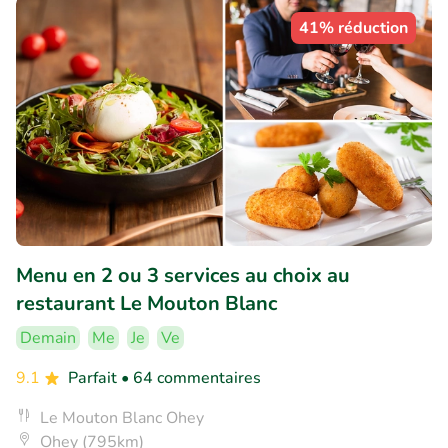
41% réduction
Menu en 2 ou 3 services au choix au
restaurant Le Mouton Blanc
Demain
Me
Je
Ve
9.1
Parfait
• 64 commentaires
Le Mouton Blanc Ohey
Ohey (795km)