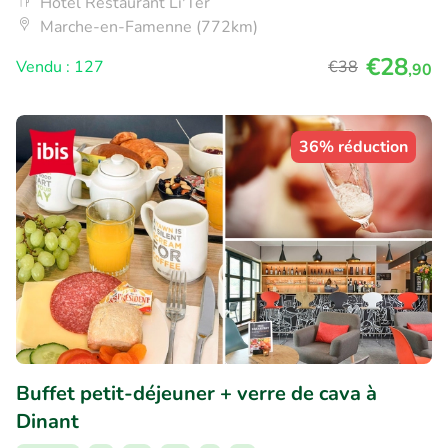
Hôtel Restaurant Li'Ter
Marche-en-Famenne (772km)
€28
Vendu : 127
€38
,90
36% réduction
Buffet petit-déjeuner + verre de cava à
Dinant