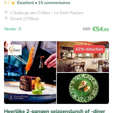
8.7
Excellent
• 15 commentaires
L'Auberge des Crêtes - Le Saint Paulien
Dinant (770km)
€54
Vendu : 0
€89
,90
42% réduction
Heerlijke 2-gangen seizoenslunch of -diner