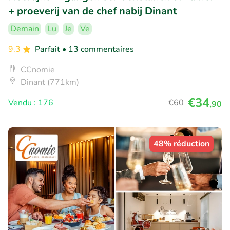
+ proeverij van de chef nabij Dinant
Demain
Lu
Je
Ve
9.3
Parfait
• 13 commentaires
CCnomie
Dinant (771km)
€34
Vendu : 176
€60
,90
48% réduction