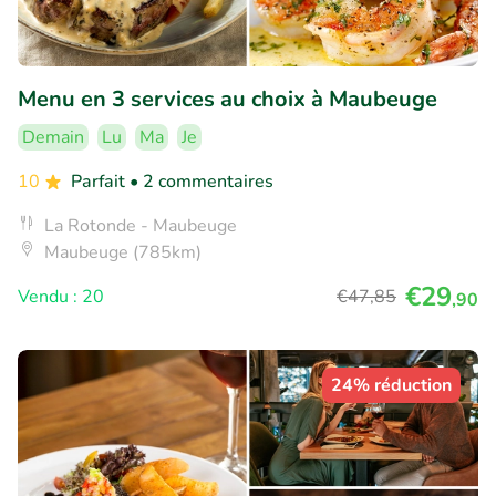
Menu en 3 services au choix à Maubeuge
Demain
Lu
Ma
Je
10
Parfait
• 2 commentaires
La Rotonde - Maubeuge
Maubeuge (785km)
€29
Vendu : 20
€47
,85
,90
24% réduction