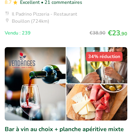
8.7
Excellent
• 21 commentaires
Il Padrino Pizzeria - Restaurant
Bouillon (724km)
€23
Vendu : 239
€38
,90
,90
34% réduction
Bar à vin au choix + planche apéritive mixte