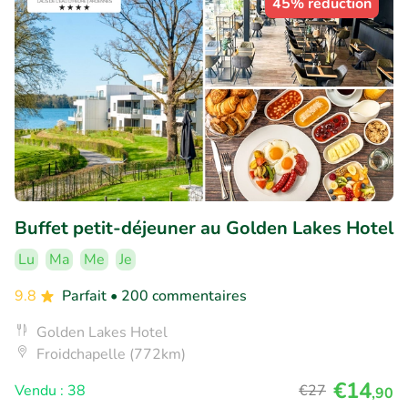
45% réduction
Buffet petit-déjeuner au Golden Lakes Hotel
Lu
Ma
Me
Je
9.8
Parfait
• 200 commentaires
Golden Lakes Hotel
Froidchapelle (772km)
€14
Vendu : 38
€27
,90