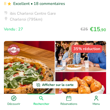
8
Excellent
• 18 commentaires
ibis Charleroi Centre Gare
Charleroi (795km)
€15
Vendu : 27
€25
,90
35% réduction
Afficher sur la carte
Découvrir
Rechercher
Réservations
Menu
Pizza à la carte + dessert ou menu pizza XXL