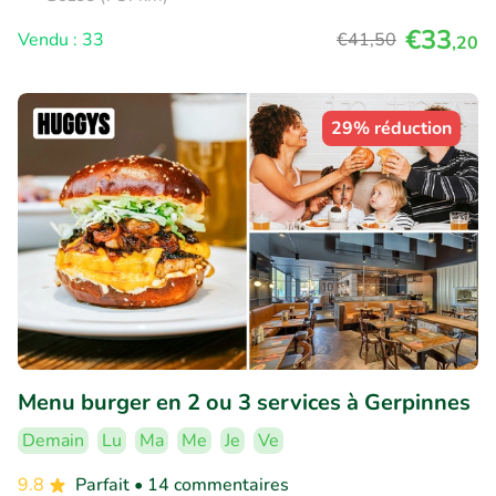
€33
Vendu : 33
€41
,50
,20
29% réduction
Menu burger en 2 ou 3 services à Gerpinnes
Demain
Lu
Ma
Me
Je
Ve
9.8
Parfait
• 14 commentaires