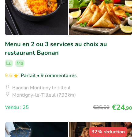
Menu en 2 ou 3 services au choix au
restaurant Baonan
Lu
Ma
9.6
Parfait
• 9 commentaires
Baonan Montigny le tilleul
Montigny-le-Tilleul (793km)
€24
Vendu : 25
€35
,50
,90
32% réduction