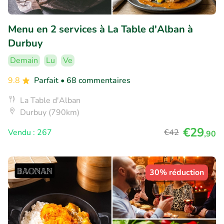
Menu en 2 services à La Table d'Alban à
Durbuy
Demain
Lu
Ve
9.8
Parfait
• 68 commentaires
La Table d'Alban
Durbuy (790km)
€29
Vendu : 267
€42
,90
30% réduction