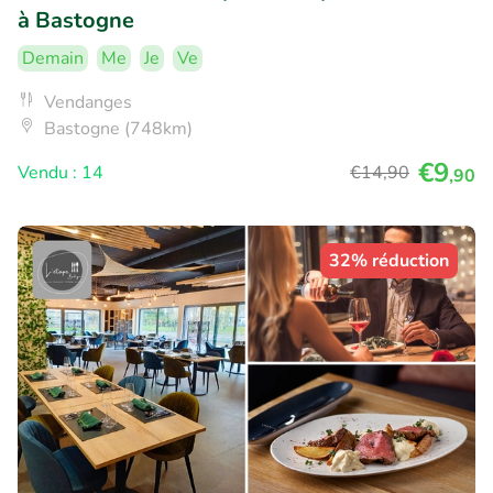
à Bastogne
Demain
Me
Je
Ve
Vendanges
Bastogne (748km)
€9
Vendu : 14
€14
,90
,90
32% réduction