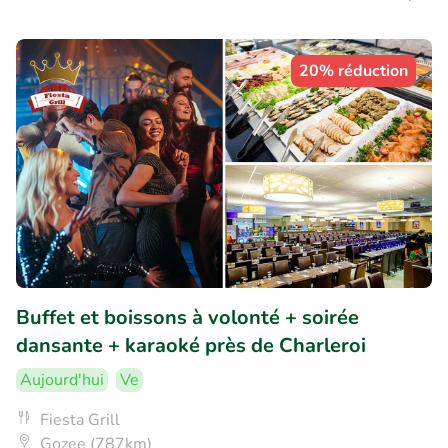
20% réduction
Buffet et boissons à volonté + soirée
dansante + karaoké près de Charleroi
Aujourd'hui
Ve
Fiesta Grill
Gozee (787km)