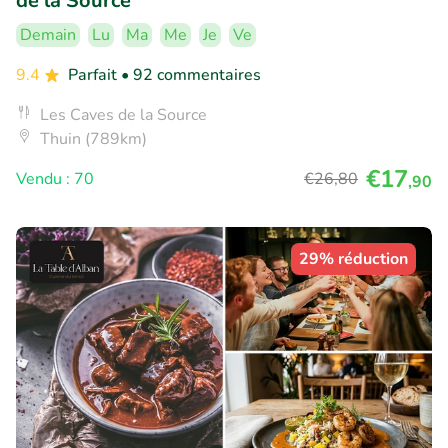
de la Source
Demain
Lu
Ma
Me
Je
Ve
9.4
Parfait
• 92 commentaires
Les Caves de la Source
Thuin (789km)
€17
Vendu : 70
€26
,80
,90
29% réduction