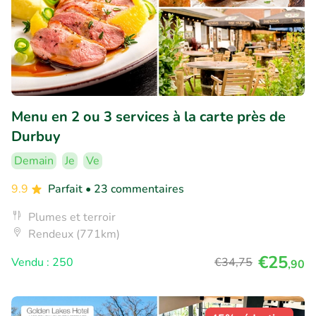
Menu en 2 ou 3 services à la carte près de
Durbuy
Demain
Je
Ve
9.9
Parfait
• 23 commentaires
Plumes et terroir
Rendeux (771km)
€25
Vendu : 250
€34
,75
,90