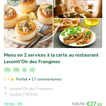
Menu en 2 services à la carte au restaurant
Lecomt'Oir des Frangines
Ma
Me
Je
Ve
9.4
Parfait
• 17 commentaires
Lecomt'Oir des Frangines
Durbuy (787km)
€27
Vendu : 65
€40
,95
,90