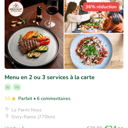
36% réduction
Menu en 2 ou 3 services à la carte
Je
Ve
10
Parfait
• 6 commentaires
Le Parmi Nous
Sivry-Rance (770km)