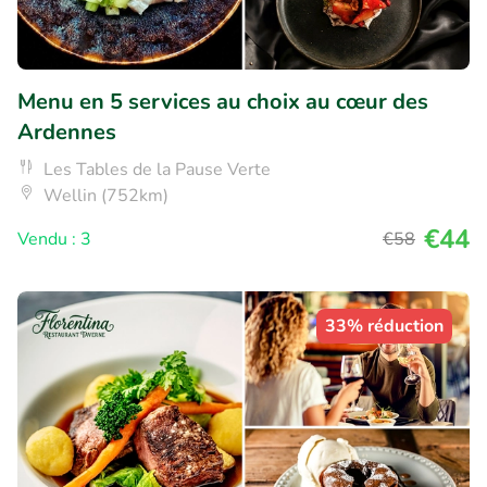
Menu en 5 services au choix au cœur des
Ardennes
Les Tables de la Pause Verte
Wellin (752km)
€44
Vendu : 3
€58
33% réduction