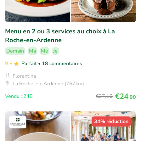
Menu en 2 ou 3 services au choix à La
Roche-en-Ardenne
Demain
Ma
Me
Je
9.8
Parfait
• 18 commentaires
Florentina
La Roche-en-Ardenne (767km)
€24
Vendu : 248
€37
,10
,90
34% réduction