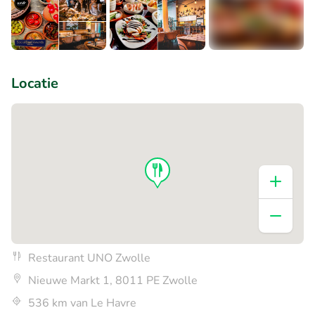
+3
Locatie
Restaurant UNO Zwolle
Nieuwe Markt 1, 8011 PE Zwolle
536 km van Le Havre