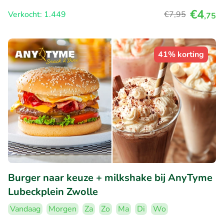
€4
Verkocht: 1.449
€7
,95
,75
41% korting
Burger naar keuze + milkshake bij AnyTyme
Lubeckplein Zwolle
Vandaag
Morgen
Za
Zo
Ma
Di
Wo