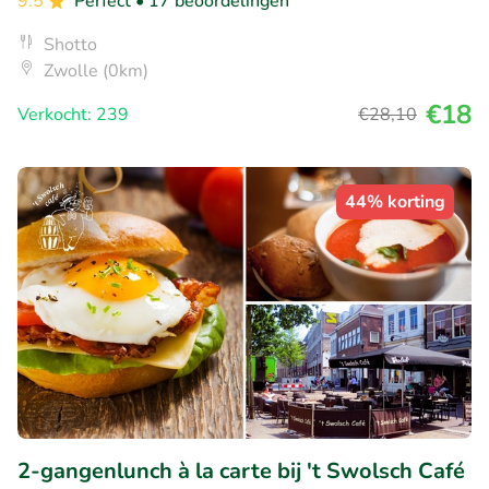
9.5
Perfect
• 17 beoordelingen
Shotto
Zwolle (0km)
€18
Verkocht: 239
€28
,10
44% korting
2-gangenlunch à la carte bij 't Swolsch Café