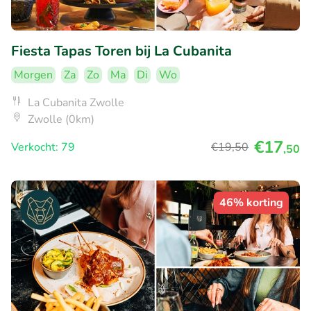
Fiesta Tapas Toren bij La Cubanita
Morgen
Za
Zo
Ma
Di
Wo
La Cubanita Zwolle
Zwolle (0km)
€17
Verkocht: 79
€19
,50
,50
46% korting