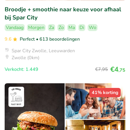
Broodje + smoothie naar keuze voor afhaal
bij Spar City
Vandaag
Morgen
Za
Zo
Ma
Di
Wo
9.6
Perfect
• 613 beoordelingen
Spar City Zwolle, Leeuwarden
Zwolle (0km)
€4
Verkocht: 1.449
€7
,95
,75
41% korting