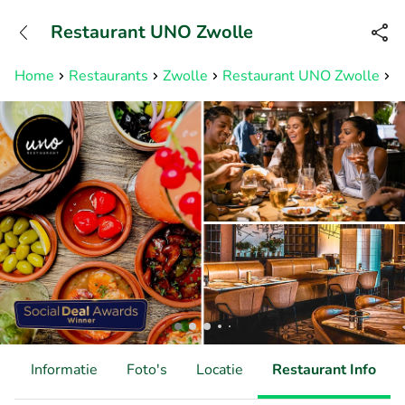
+31882050505
Restaurant UNO Zwolle
Bereikbaar tot 23:00 uur
Home
Restaurants
Zwolle
Restaurant UNO Zwolle
A
d
Informatie
Foto's
Locatie
Restaurant Info