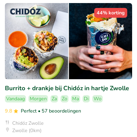
44% korting
Burrito + drankje bij Chidóz in hartje Zwolle
Vandaag
Morgen
Za
Zo
Ma
Di
Wo
9.8
Perfect
• 57 beoordelingen
Chidóz Zwolle
Zwolle (0km)