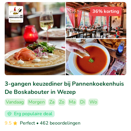
36% korting
3-gangen keuzediner bij Pannenkoekenhuis
De Boskabouter in Wezep
Vandaag
Morgen
Za
Zo
Ma
Di
Wo
Erg populaire deal
9.5
Perfect
• 462 beoordelingen