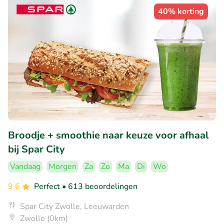
40% korting
Broodje + smoothie naar keuze voor afhaal
bij Spar City
Vandaag
Morgen
Za
Zo
Ma
Di
Wo
9.6
Perfect
• 613 beoordelingen
Spar City Zwolle, Leeuwarden
Zwolle (0km)