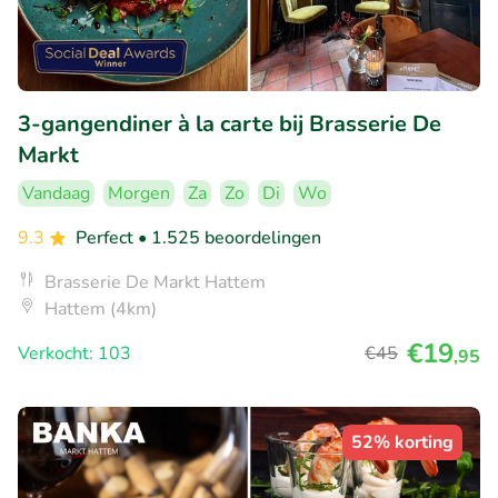
3-gangendiner à la carte bij Brasserie De
Markt
Vandaag
Morgen
Za
Zo
Di
Wo
9.3
Perfect
• 1.525 beoordelingen
Brasserie De Markt Hattem
Hattem (4km)
€19
Verkocht: 103
€45
,95
52% korting