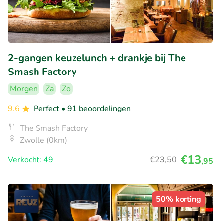
2-gangen keuzelunch + drankje bij The
Smash Factory
Morgen
Za
Zo
9.6
Perfect
• 91 beoordelingen
The Smash Factory
Zwolle (0km)
€13
Verkocht: 49
€23
,50
,95
50% korting