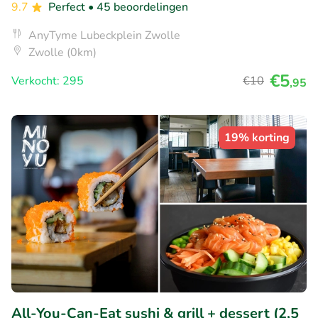
9.7
Perfect
• 45 beoordelingen
AnyTyme Lubeckplein Zwolle
Zwolle (0km)
€5
Verkocht: 295
€10
,95
19% korting
All-You-Can-Eat sushi & grill + dessert (2,5