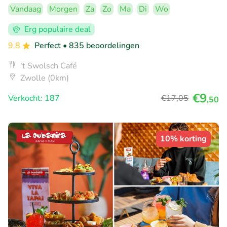
Vandaag
Morgen
Za
Zo
Ma
Di
Wo
Erg populaire deal
9.8
Perfect
• 835 beoordelingen
't Swolsch Café
Zwolle (0km)
€9
Verkocht: 187
€17
,05
,50
10% korting