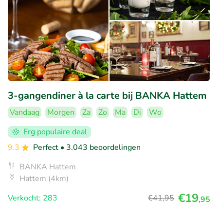
3-gangendiner à la carte bij BANKA Hattem
Vandaag
Morgen
Za
Zo
Ma
Di
Wo
Erg populaire deal
9.3
Perfect
• 3.043 beoordelingen
BANKA Hattem
Hattem (4km)
€19
Verkocht: 283
€41
,95
,95