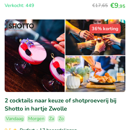
€9
Verkocht: 449
€17
,65
,95
36% korting
2 cocktails naar keuze of shotproeverij bij
Shotto in hartje Zwolle
Vandaag
Morgen
Za
Zo