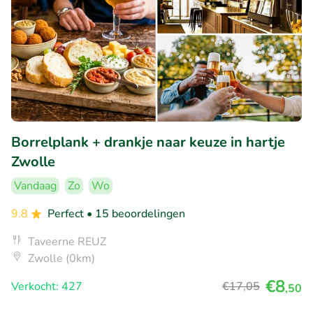
Borrelplank + drankje naar keuze in hartje
Zwolle
Vandaag
Zo
Wo
9.8
Perfect
• 15 beoordelingen
Taveerne REUZ
Zwolle (0km)
€8
Verkocht: 427
€17
,05
,50