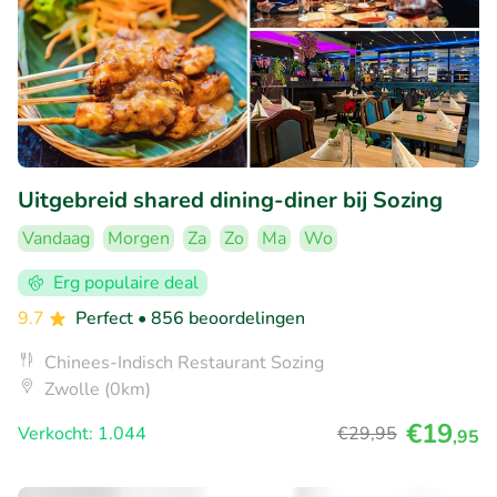
Uitgebreid shared dining-diner bij Sozing
Vandaag
Morgen
Za
Zo
Ma
Wo
Erg populaire deal
9.7
Perfect
• 856 beoordelingen
Chinees-Indisch Restaurant Sozing
Zwolle (0km)
€19
Verkocht: 1.044
€29
,95
,95