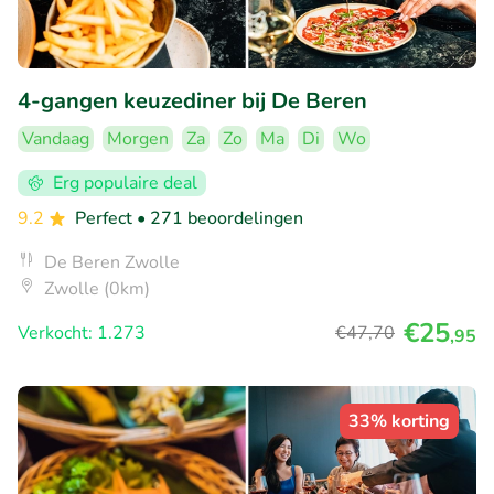
4-gangen keuzediner bij De Beren
Vandaag
Morgen
Za
Zo
Ma
Di
Wo
Erg populaire deal
9.2
Perfect
• 271 beoordelingen
De Beren Zwolle
Zwolle (0km)
€25
Verkocht: 1.273
€47
,70
,95
33% korting