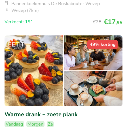
Pannenkoekenhuis De Boskabouter Wezep
Wezep (7km)
€17
Verkocht: 191
€28
,95
49% korting
Warme drank + zoete plank
Vandaag
Morgen
Za