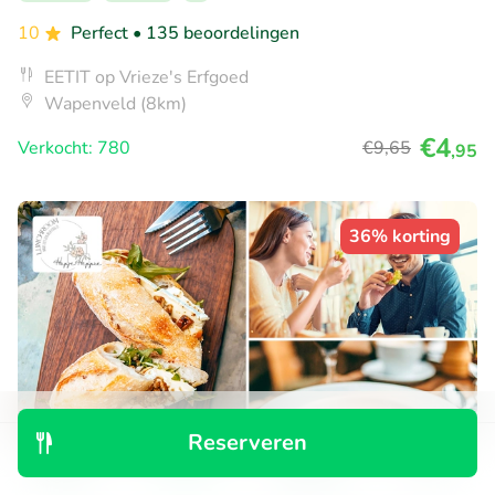
10
Perfect
• 135 beoordelingen
EETIT op Vrieze's Erfgoed
Wapenveld (8km)
€4
Verkocht: 780
€9
,65
,95
36% korting
Reserveren
Ontdek
Zoeken
Boekingen
Menu