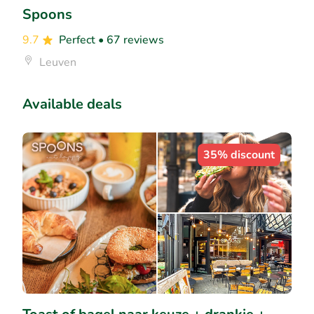
Spoons
9.7
Perfect
• 67 reviews
Leuven
Available deals
35% discount