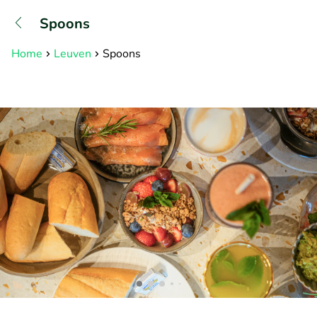
+31882050505
Spoons
Available until 23:00
Home
Leuven
Spoons