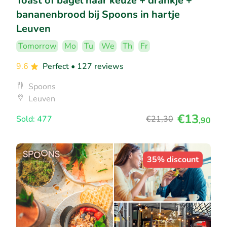
Toast of bagel naar keuze + drankje +
bananenbrood bij Spoons in hartje
Leuven
Tomorrow
Mo
Tu
We
Th
Fr
9.6
Perfect
• 127 reviews
Spoons
Leuven
€13
Sold: 477
€21
,30
,90
35% discount