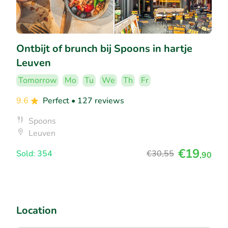
Ontbijt of brunch bij Spoons in hartje
Leuven
Tomorrow
Mo
Tu
We
Th
Fr
9.6
Perfect
• 127 reviews
Spoons
Leuven
€19
Sold: 354
€30
,55
,90
Location