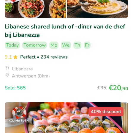
Libanese shared lunch of -diner van de chef
bij Libanezza
Today
Tomorrow
Mo
We
Th
Fr
9.1
Perfect
• 234 reviews
Libanezza
Antwerpen (0km)
€20
Sold: 565
€35
,90
40% discount