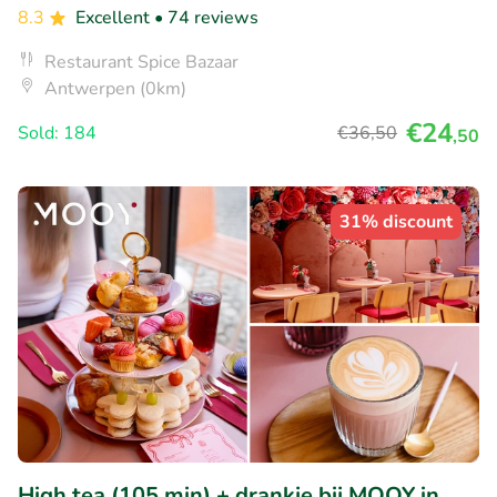
8.3
Excellent
• 74 reviews
Restaurant Spice Bazaar
Antwerpen (0km)
€24
Sold: 184
€36
,50
,50
31% discount
High tea (105 min) + drankje bij MOOY in