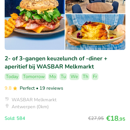
2- of 3-gangen keuzelunch of -diner +
aperitief bij WASBAR Melkmarkt
Today
Tomorrow
Mo
Tu
We
Th
Fr
9.8
Perfect
• 19 reviews
WASBAR Melkmarkt
Antwerpen (0km)
€18
Sold: 584
€27
,95
,95