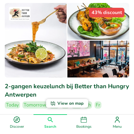
43% discount
2-gangen keuzelunch bij Better than Hungry
Antwerpen
View on map
Today
Tomorrow
Mo
Tu
We
Th
Fr
9.7
Perfect
• 369 reviews
Discover
Search
Bookings
Menu
Better than Hungry Antwerpen