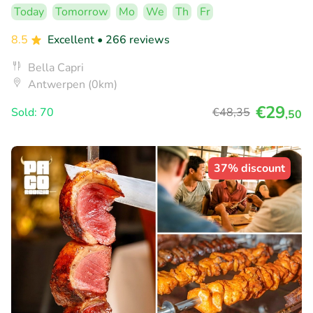
Today
Tomorrow
Mo
We
Th
Fr
8.5
Excellent
• 266 reviews
Bella Capri
Antwerpen (0km)
€29
Sold: 70
€48
,35
,50
37% discount