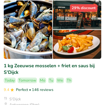
29% discount
1 kg Zeeuwse mosselen + friet en saus bij
S'Dijck
Today
Tomorrow
Mo
Tu
We
Th
9.4
Perfect
• 146 reviews
S'Dijck
Antwerpen (0km)