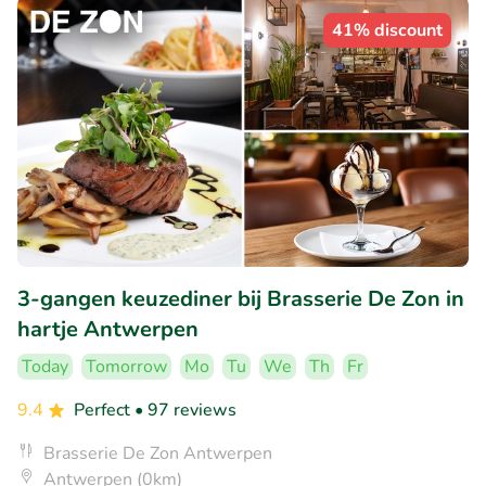
41% discount
3-gangen keuzediner bij Brasserie De Zon in
hartje Antwerpen
Today
Tomorrow
Mo
Tu
We
Th
Fr
9.4
Perfect
• 97 reviews
Brasserie De Zon Antwerpen
Antwerpen (0km)