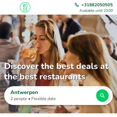
+31882050505
Available until 23:00
Discover the best deals at
the best restaurants
Antwerpen
2 people •
Flexible date