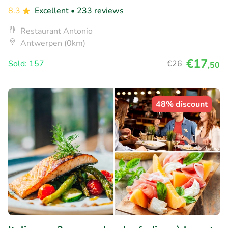
8.3
Excellent
• 233 reviews
Restaurant Antonio
Antwerpen (0km)
€17
Sold: 157
€26
,50
48% discount