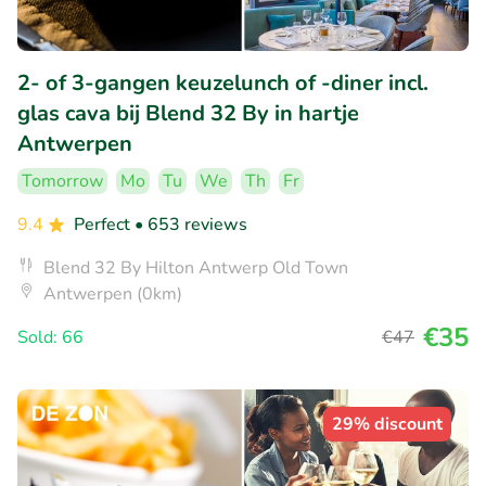
2- of 3-gangen keuzelunch of -diner incl.
glas cava bij Blend 32 By in hartje
Antwerpen
Tomorrow
Mo
Tu
We
Th
Fr
9.4
Perfect
• 653 reviews
Blend 32 By Hilton Antwerp Old Town
Antwerpen (0km)
€35
Sold: 66
€47
29% discount