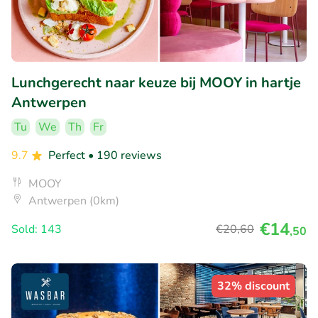
Lunchgerecht naar keuze bij MOOY in hartje
Antwerpen
Tu
We
Th
Fr
9.7
Perfect
• 190 reviews
MOOY
Antwerpen (0km)
€14
Sold: 143
€20
,60
,50
32% discount