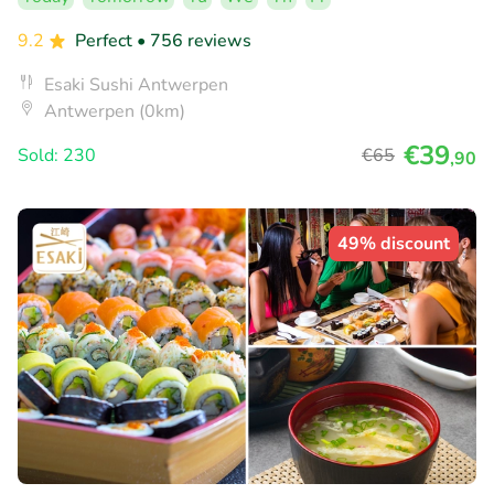
9.2
Perfect
• 756 reviews
Esaki Sushi Antwerpen
Antwerpen (0km)
€39
Sold: 230
€65
,90
49% discount