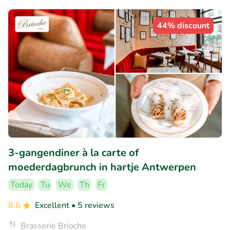
44% discount
3-gangendiner à la carte of
moederdagbrunch in hartje Antwerpen
Today
Tu
We
Th
Fr
8.6
Excellent
• 5 reviews
Brasserie Brioche