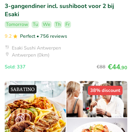
3-gangendiner incl. sushiboot voor 2 bij
Esaki
Tomorrow
Tu
We
Th
Fr
9.2
Perfect
• 756 reviews
Esaki Sushi Antwerpen
Antwerpen (0km)
€44
Sold: 337
€88
,90
38% discount