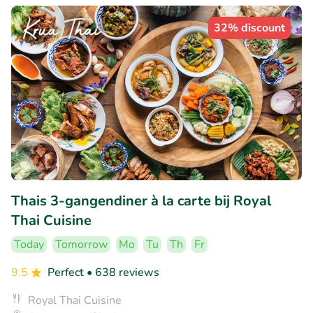
32% discount
Thais 3-gangendiner à la carte bij Royal
Thai Cuisine
Today
Tomorrow
Mo
Tu
Th
Fr
9.5
Perfect
• 638 reviews
Royal Thai Cuisine