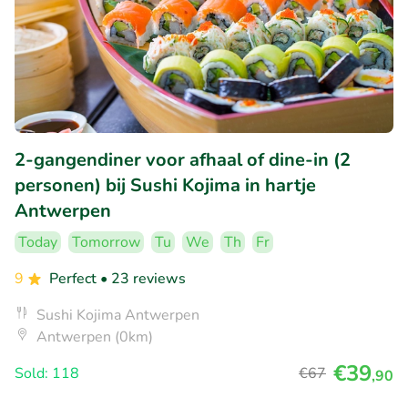
2-gangendiner voor afhaal of dine-in (2
personen) bij Sushi Kojima in hartje
Antwerpen
Today
Tomorrow
Tu
We
Th
Fr
9
Perfect
• 23 reviews
Sushi Kojima Antwerpen
Antwerpen (0km)
€39
Sold: 118
€67
,90