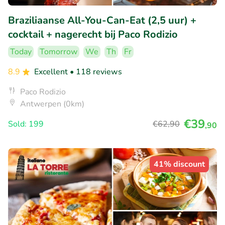
Braziliaanse All-You-Can-Eat (2,5 uur) +
cocktail + nagerecht bij Paco Rodizio
Today
Tomorrow
We
Th
Fr
8.9
Excellent
• 118 reviews
Paco Rodizio
Antwerpen (0km)
€39
Sold: 199
€62
,90
,90
41% discount