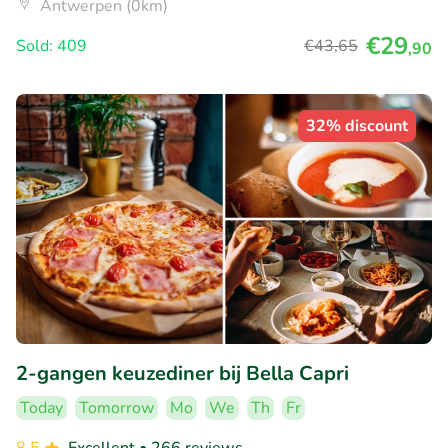
Antwerpen (0km)
€29
Sold: 409
€43
,65
,90
32% discount
2-gangen keuzediner bij Bella Capri
Today
Tomorrow
Mo
We
Th
Fr
8.5
Excellent
• 266 reviews