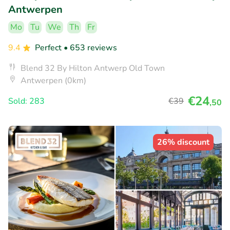
Antwerpen
Mo
Tu
We
Th
Fr
9.4
Perfect
• 653 reviews
Blend 32 By Hilton Antwerp Old Town
Antwerpen (0km)
€24
Sold: 283
€39
,50
26% discount