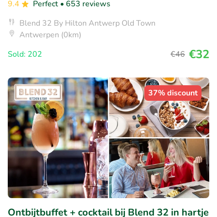
9.4
Perfect
• 653 reviews
Blend 32 By Hilton Antwerp Old Town
Antwerpen (0km)
€32
Sold: 202
€46
37% discount
Ontbijtbuffet + cocktail bij Blend 32 in hartje