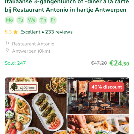
Italiaanse 3-gangenlunch of -diner à la carte
bij Restaurant Antonio in hartje Antwerpen
Mo
Tu
We
Th
Fr
8.3
Excellent
• 233 reviews
Restaurant Antonio
Antwerpen (0km)
€24
Sold: 247
€47
,20
,50
40% discount