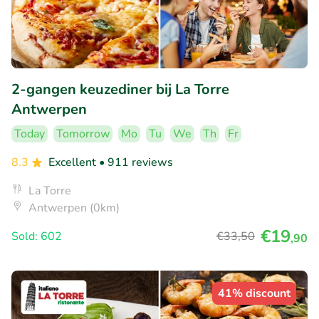
2-gangen keuzediner bij La Torre
Antwerpen
Today
Tomorrow
Mo
Tu
We
Th
Fr
8.3
Excellent
• 911 reviews
La Torre
Antwerpen (0km)
€19
Sold: 602
€33
,50
,90
41% discount