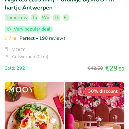
hartje Antwerpen
Tomorrow
Tu
We
Th
Fr
Very popular deal
9.7
Perfect
• 190 reviews
MOOY
Antwerpen (0km)
€29
Sold: 292
€42
,50
,50
30% discount