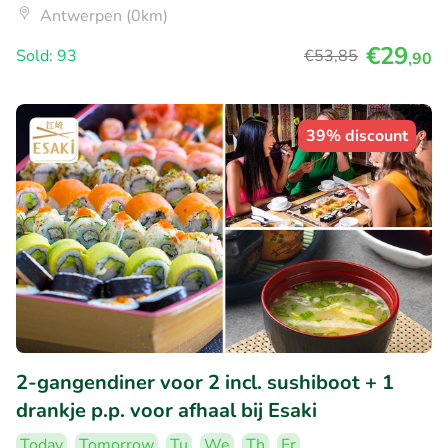
Antwerpen (0km)
€29
Sold: 93
€53
,85
,90
39% discount
2-gangendiner voor 2 incl. sushiboot + 1
drankje p.p. voor afhaal bij Esaki
Today
Tomorrow
Tu
We
Th
Fr