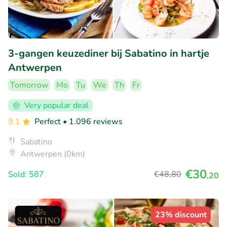
3-gangen keuzediner bij Sabatino in hartje
Antwerpen
Tomorrow
Mo
Tu
We
Th
Fr
Very popular deal
9.1
Perfect
• 1.096 reviews
Sabatino
Antwerpen (0km)
€30
Sold: 587
€48
,80
,20
23% discount