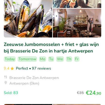
Zeeuwse Jumbomosselen + friet + glas wijn
bij Brasserie De Zon in hartje Antwerpen
Today
Tomorrow
Mo
Tu
We
Th
Fr
9.4
Perfect
• 97 reviews
Brasserie De Zon Antwerpen
Antwerpen (0km)
€24
Sold: 83
€35
,90