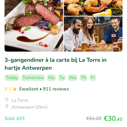
3-gangendiner à la carte bij La Torre in
hartje Antwerpen
Today
Tomorrow
Mo
Tu
We
Th
Fr
8.3
Excellent
• 911 reviews
La Torre
Antwerpen (0km)
€30
Sold: 425
€51
,20
,40