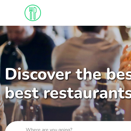
Discover the bes
best restaurant
Where are you going?