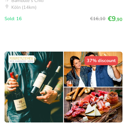
Bambule's Chili
Köln (14km)
€9
Sold: 16
€16
,10
,90
37% discount