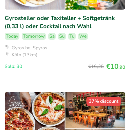
Gyrosteller oder Taxiteller + Softgetränk
(0,33 l) oder Cocktail nach Wahl
Today
Tomorrow
Sa
Su
Tu
We
Gyros bei Spyros
Köln (13km)
€10
Sold: 30
€16
,25
,90
37% discount