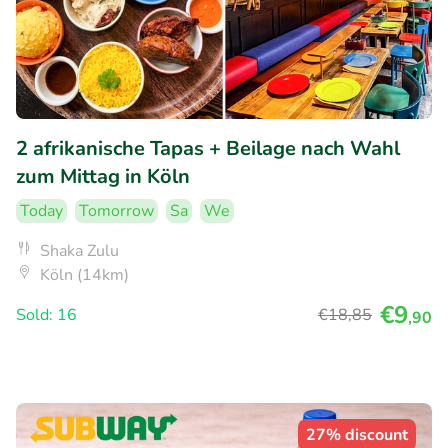
2 afrikanische Tapas + Beilage nach Wahl
zum Mittag in Köln
Today
Tomorrow
Sa
We
Shaka Zulu
Köln (14km)
€9
Sold: 16
€18
,85
,90
27% discount