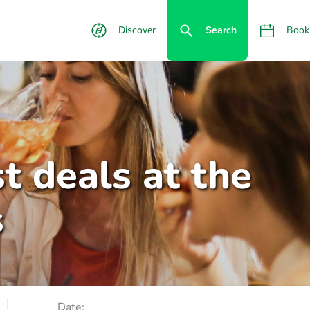
Discover
Search
Book
t deals at the
s
Date: