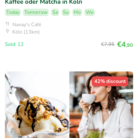
Kaffee oder Matcha in Köln
Today
Tomorrow
Sa
Su
Mo
We
Nanay's Café
Köln (13km)
€4
Sold: 12
€7
,95
,90
42% discount