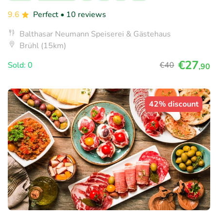
9.6
Perfect
• 10 reviews
Balthasar Neumann Speiserei & Gästehaus
Brühl (15km)
€27
Sold: 0
€40
,90
42% discount