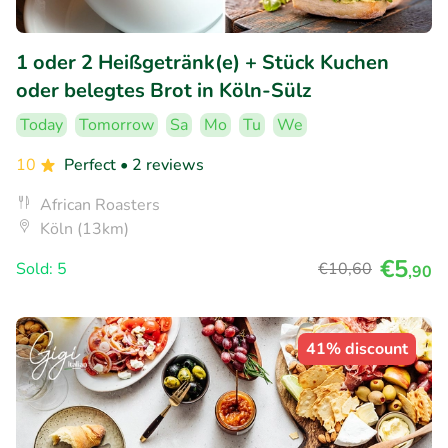
1 oder 2 Heißgetränk(e) + Stück Kuchen
oder belegtes Brot in Köln-Sülz
Today
Tomorrow
Sa
Mo
Tu
We
10
Perfect
• 2 reviews
African Roasters
Köln (13km)
€5
Sold: 5
€10
,60
,90
41% discount