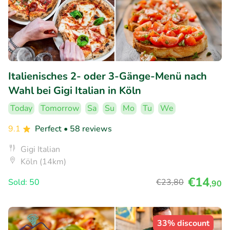
Italienisches 2- oder 3-Gänge-Menü nach
Wahl bei Gigi Italian in Köln
Today
Tomorrow
Sa
Su
Mo
Tu
We
9.1
Perfect
• 58 reviews
Gigi Italian
Köln (14km)
€14
Sold: 50
€23
,80
,90
33% discount