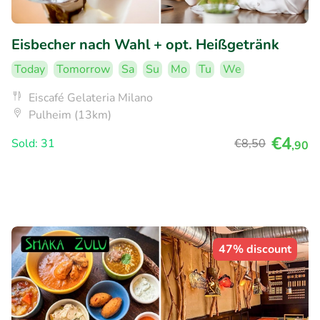
Eisbecher nach Wahl + opt. Heißgetränk
Today
Tomorrow
Sa
Su
Mo
Tu
We
Eiscafé Gelateria Milano
Pulheim (13km)
€4
Sold: 31
€8
,50
,90
47% discount