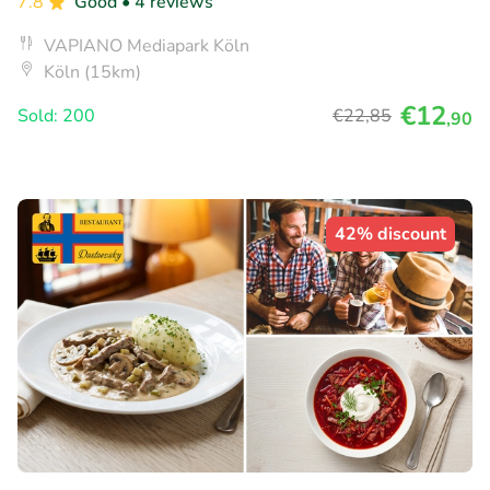
7.8
Good
• 4 reviews
VAPIANO Mediapark Köln
Köln (15km)
€12
Sold: 200
€22
,85
,90
42% discount