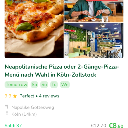
Neapolitanische Pizza oder 2-Gänge-Pizza-
Menü nach Wahl in Köln-Zollstock
Tomorrow
Sa
Su
Tu
We
9.9
Perfect
• 4 reviews
Napolike Gottesweg
Köln (14km)
€8
Sold: 37
€12
,70
,50