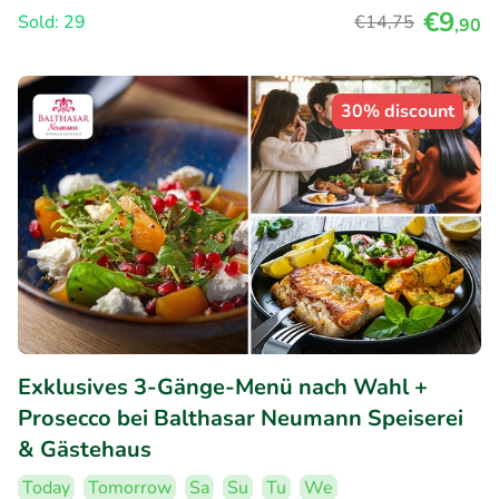
€9
Sold: 29
€14
,75
,90
30% discount
Exklusives 3-Gänge-Menü nach Wahl +
Prosecco bei Balthasar Neumann Speiserei
& Gästehaus
Today
Tomorrow
Sa
Su
Tu
We