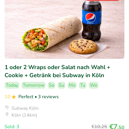
1 oder 2 Wraps oder Salat nach Wahl +
Cookie + Getränk bei Subway in Köln
Today
Tomorrow
Sa
Su
Mo
Tu
We
10
Perfect
• 3 reviews
Subway Köln
Köln (14km)
€7
Sold: 3
€10
,25
,50