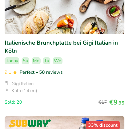
Italienische Brunchplatte bei Gigi Italian in
Köln
Today
Su
Mo
Tu
We
9.1
Perfect
• 58 reviews
Gigi Italian
Köln (14km)
€9
Sold: 20
€17
,95
33% discount