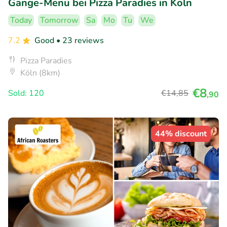
Gänge-Menü bei Pizza Paradies in Köln
Today
Tomorrow
Sa
Mo
Tu
We
7.2
Good
• 23 reviews
Pizza Paradies
Köln (8km)
€8
Sold: 120
€14
,85
,90
44% discount