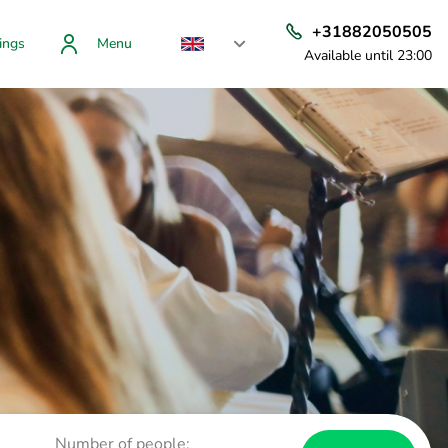
+31882050505
ings
Menu
Available until 23:00
Number of people: