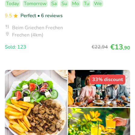
Today
Tomorrow
Sa
Su
Mo
Tu
We
9.5
Perfect
• 6 reviews
Beim Griechen Frechen
Frechen (4km)
€13
Sold: 123
€22
,94
,90
33% discount