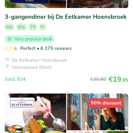
3-gangendiner bij De Eetkamer Hoensbroek
Mo
We
Th
Fr
Very popular deal
9.3
Perfect
• 6.375 reviews
De Eetkamer Hoensbroek
Hoensbroek (9km)
€19
Sold: 934
€35
,80
,95
50% discount