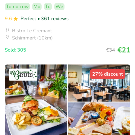
Tomorrow
Mo
Tu
We
9.6
Perfect
• 361 reviews
Bistro Le Cremant
Schimmert (10km)
€21
Sold: 305
€34
27% discount