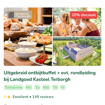
20% discount
Uitgebreid ontbijtbuffet + evt. rondleiding
bij Landgoed Kasteel Terborgh
Tomorrow
Mo
Tu
We
Th
Fr
8
Excellent
• 149 reviews