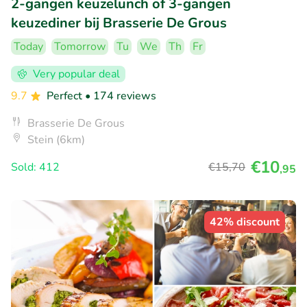
2-gangen keuzelunch of 3-gangen
keuzediner bij Brasserie De Grous
Today
Tomorrow
Tu
We
Th
Fr
Very popular deal
9.7
Perfect
• 174 reviews
Brasserie De Grous
Stein (6km)
€10
Sold: 412
€15
,70
,95
42% discount