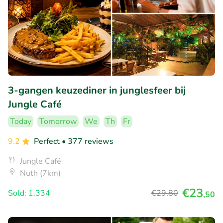
3-gangen keuzediner in junglesfeer bij
Jungle Café
Today
Tomorrow
We
Th
Fr
9.2
Perfect
• 377 reviews
Jungle Café
Nuth (7km)
€23
Sold: 1.334
€29
,80
,50