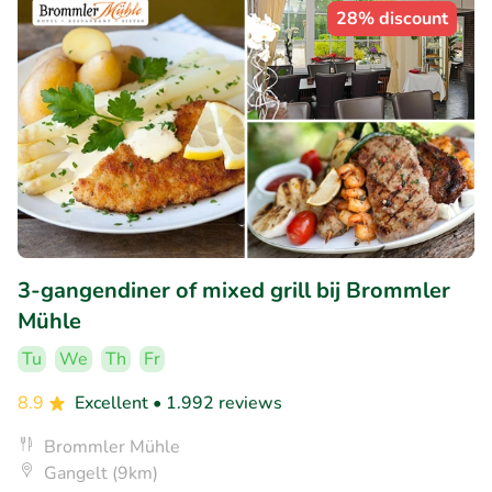
28% discount
3-gangendiner of mixed grill bij Brommler
Mühle
Tu
We
Th
Fr
8.9
Excellent
• 1.992 reviews
Brommler Mühle
Gangelt (9km)