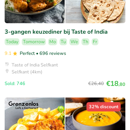
3-gangen keuzediner bij Taste of India
Today
Tomorrow
Mo
Tu
We
Th
Fr
9.1
Perfect
• 696 reviews
Taste of India Selfkant
Selfkant (4km)
€18
Sold: 746
€26
,40
,80
32% discount