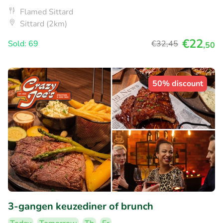
Flamed Sittard
Sittard (2km)
€22
Sold: 69
€32
,45
,50
50% discount
3-gangen keuzediner of brunch