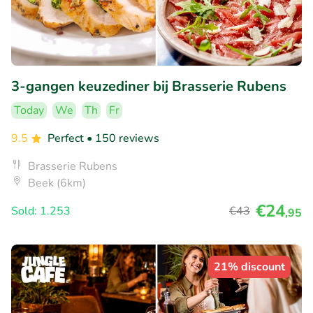
3-gangen keuzediner bij Brasserie Rubens
Today
We
Th
Fr
9.5
Perfect
• 150 reviews
Brasserie Rubens
Beek (6km)
€24
Sold: 1.253
€43
,95
21% discount