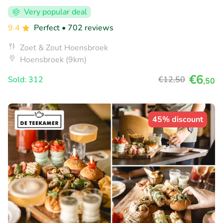
Very popular deal
9.4
Perfect
• 702 reviews
Zoet & Zout Hoensbroek
Hoensbroek (9km)
€6
Sold: 312
€12
,50
,50
45% discount