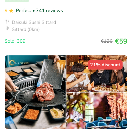
9
Perfect
• 741 reviews
Daisuki Sushi Sittard
Sittard (0km)
€59
Sold: 309
€126
21% discount