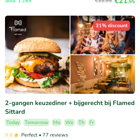
€21
Sold: 1.169
€33
,95
,95
31% discount
2-gangen keuzediner + bijgerecht bij Flamed
Sittard
Today
Tomorrow
Mo
We
Th
Fr
9.6
Perfect
• 77 reviews