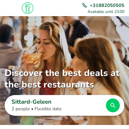
+31882050505
Available until 23:00
Discover the best deals at
the best restaurants
Sittard-Geleen
2 people •
Flexible date