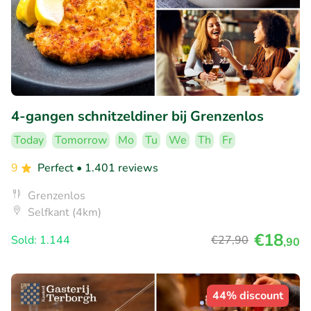
4-gangen schnitzeldiner bij Grenzenlos
Today
Tomorrow
Mo
Tu
We
Th
Fr
9
Perfect
• 1.401 reviews
Grenzenlos
Selfkant (4km)
€18
Sold: 1.144
€27
,90
,90
44% discount