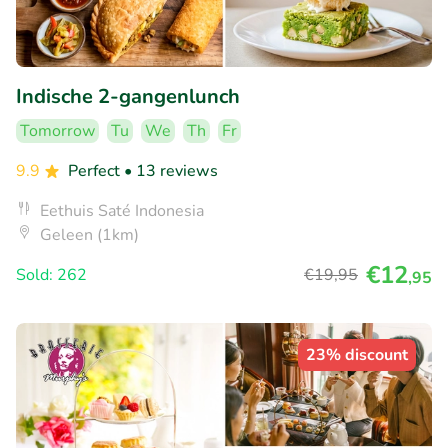
Indische 2-gangenlunch
Tomorrow
Tu
We
Th
Fr
9.9
Perfect
• 13 reviews
Eethuis Saté Indonesia
Geleen (1km)
€12
Sold: 262
€19
,95
,95
23% discount