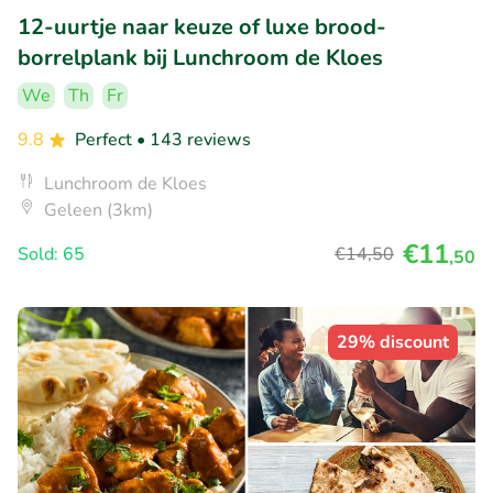
12-uurtje naar keuze of luxe brood-
borrelplank bij Lunchroom de Kloes
We
Th
Fr
9.8
Perfect
• 143 reviews
Lunchroom de Kloes
Geleen (3km)
€11
Sold: 65
€14
,50
,50
29% discount