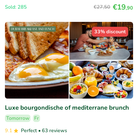
€19
Sold: 285
€27
,50
,90
33% discount
Luxe bourgondische of mediterrane brunch
Tomorrow
Fr
9.1
Perfect
• 63 reviews