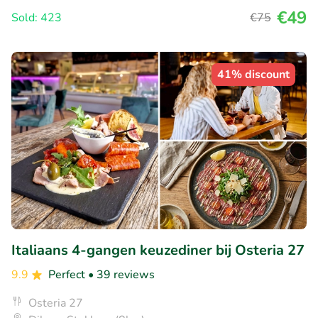
€49
Sold: 423
€75
41% discount
Italiaans 4-gangen keuzediner bij Osteria 27
9.9
Perfect
• 39 reviews
Osteria 27