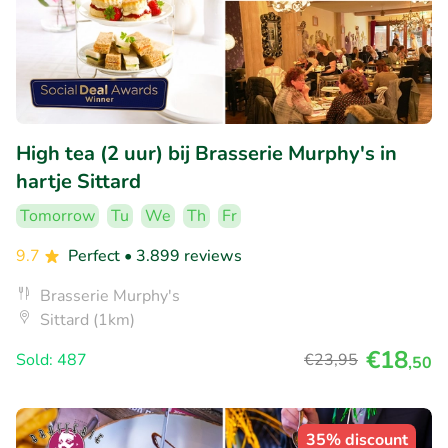
High tea (2 uur) bij Brasserie Murphy's in
hartje Sittard
Tomorrow
Tu
We
Th
Fr
9.7
Perfect
• 3.899 reviews
Brasserie Murphy's
Sittard (1km)
€18
Sold: 487
€23
,95
,50
35% discount