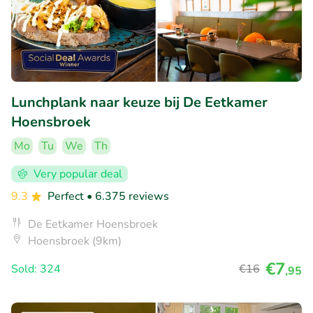
Lunchplank naar keuze bij De Eetkamer
Hoensbroek
Mo
Tu
We
Th
Very popular deal
9.3
Perfect
• 6.375 reviews
De Eetkamer Hoensbroek
Hoensbroek (9km)
€7
Sold: 324
€16
,95