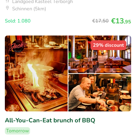
Landgoed Kasteel Terborgh
Schinnen (5km)
€13
Sold: 1.080
€17
,50
,95
29% discount
All-You-Can-Eat brunch of BBQ
Tomorrow