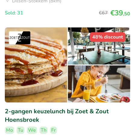
Dilsen-Stokkem (8km)
€39
Sold: 31
€67
,50
48% discount
2-gangen keuzelunch bij Zoet & Zout
Hoensbroek
Mo
Tu
We
Th
Fr