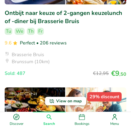
Ontbijt naar keuze of 2-gangen keuzelunch
of -diner bij Brasserie Bruis
Tu
We
Th
Fr
9.6
Perfect
• 206 reviews
Brasserie Bruis
Brunssum (10km)
€9
Sold: 487
€12
,95
,50
29% discount
View on map
Discover
Search
Bookings
Menu