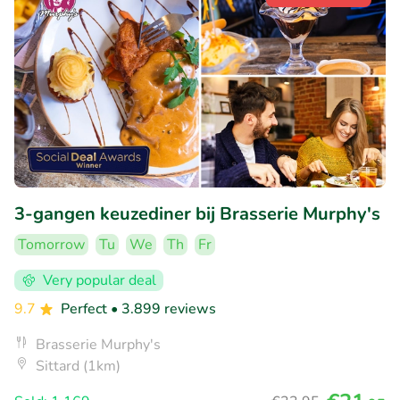
3-gangen keuzediner bij Brasserie Murphy's
Tomorrow
Tu
We
Th
Fr
Very popular deal
9.7
Perfect
• 3.899 reviews
Brasserie Murphy's
Sittard (1km)