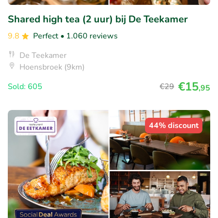
Shared high tea (2 uur) bij De Teekamer
9.8
Perfect
• 1.060 reviews
De Teekamer
Hoensbroek (9km)
€15
Sold: 605
€29
,95
44% discount