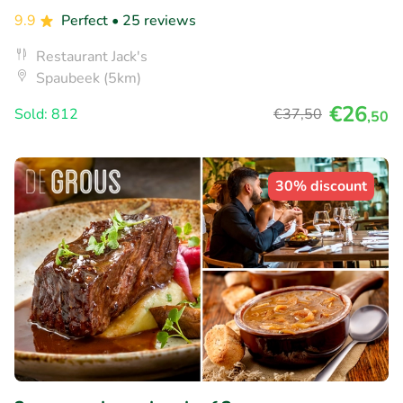
9.9
Perfect
• 25 reviews
Restaurant Jack's
Spaubeek (5km)
€26
Sold: 812
€37
,50
,50
30% discount