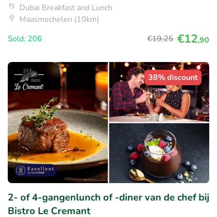
Dubai Breakfast and Lunch
Maasmechelen (10km)
€12
Sold: 206
€19
,25
,90
38% discount
2- of 4-gangenlunch of -diner van de chef bij
Bistro Le Cremant