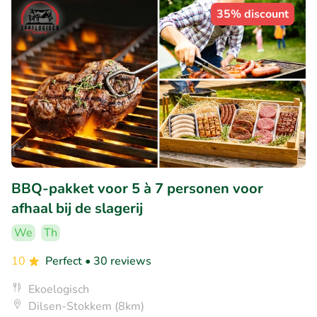
35% discount
BBQ-pakket voor 5 à 7 personen voor
afhaal bij de slagerij
We
Th
10
Perfect
• 30 reviews
Ekoelogisch
Dilsen-Stokkem (8km)