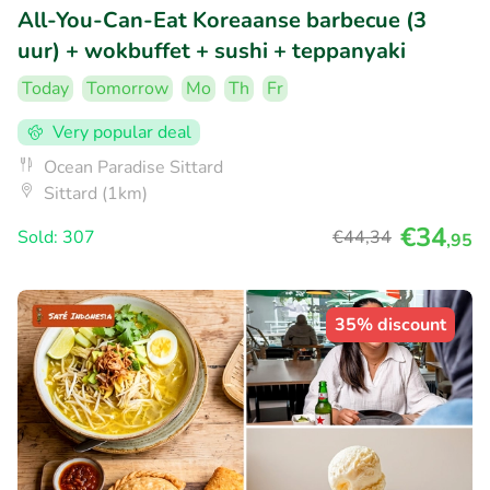
All-You-Can-Eat Koreaanse barbecue (3
uur) + wokbuffet + sushi + teppanyaki
Today
Tomorrow
Mo
Th
Fr
Very popular deal
Ocean Paradise Sittard
Sittard (1km)
€34
Sold: 307
€44
,34
,95
35% discount