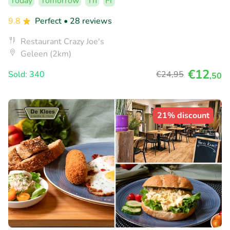
Today
Tomorrow
Th
Fr
9.8
Perfect
• 28 reviews
Restaurant Crazy Joe's
Geleen (2km)
€12
Sold: 340
€24
,95
,50
21% discount