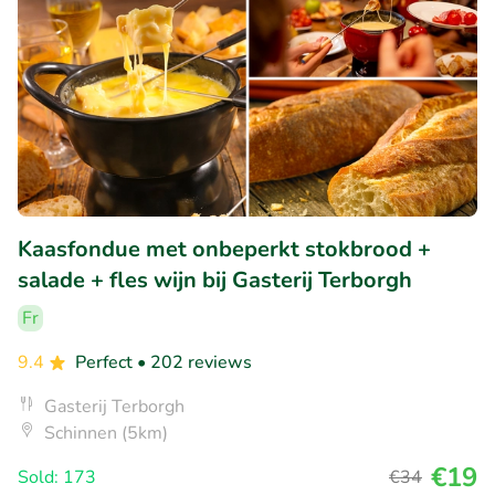
Kaasfondue met onbeperkt stokbrood +
salade + fles wijn bij Gasterij Terborgh
Fr
9.4
Perfect
• 202 reviews
Gasterij Terborgh
Schinnen (5km)
€19
Sold: 173
€34