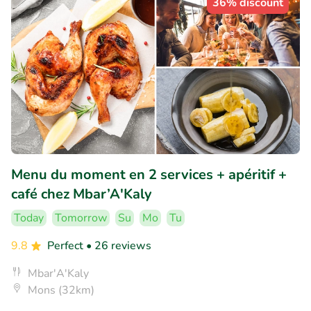
36% discount
Menu du moment en 2 services + apéritif +
café chez Mbar’A'Kaly
Today
Tomorrow
Su
Mo
Tu
9.8
Perfect
• 26 reviews
Mbar'A'Kaly
Mons (32km)