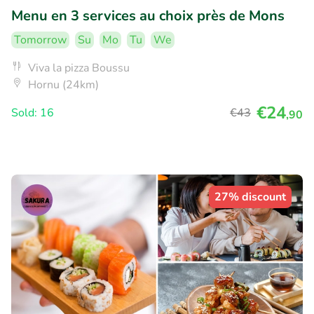
Menu en 3 services au choix près de Mons
Tomorrow
Su
Mo
Tu
We
Viva la pizza Boussu
Hornu (24km)
€24
Sold: 16
€43
,90
27% discount