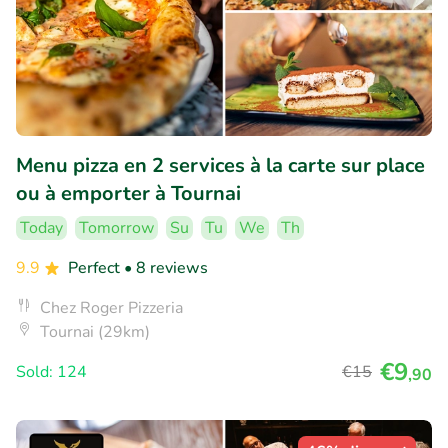
Menu pizza en 2 services à la carte sur place
ou à emporter à Tournai
Today
Tomorrow
Su
Tu
We
Th
9.9
Perfect
• 8 reviews
Chez Roger Pizzeria
Tournai (29km)
€9
Sold: 124
€15
,90