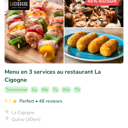
46% discount
Menu en 3 services au restaurant La
Cigogne
Tomorrow
Su
Mo
Tu
We
Th
9.7
Perfect
• 48 reviews
La Cigogne
Quévy (30km)