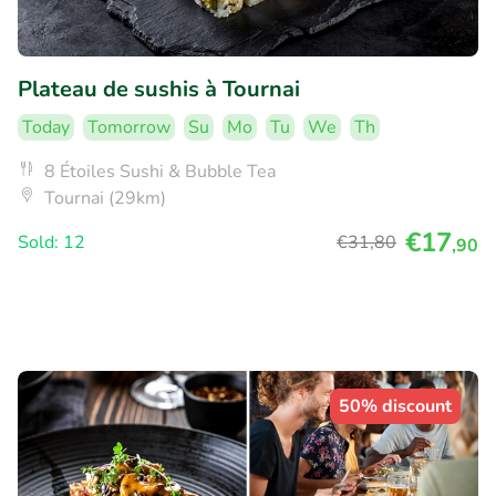
Plateau de sushis à Tournai
Today
Tomorrow
Su
Mo
Tu
We
Th
8 Étoiles Sushi & Bubble Tea
Tournai (29km)
€17
Sold: 12
€31
,80
,90
50% discount