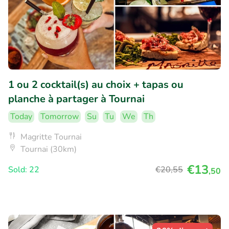
1 ou 2 cocktail(s) au choix + tapas ou
planche à partager à Tournai
Today
Tomorrow
Su
Tu
We
Th
Magritte Tournai
Tournai (30km)
€13
Sold: 22
€20
,55
,50