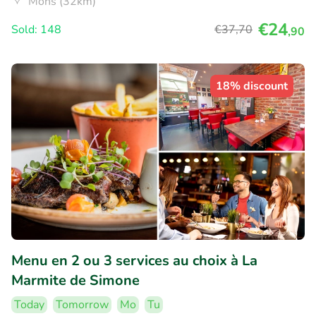
Mons (32km)
€24
Sold: 148
€37
,70
,90
18% discount
Menu en 2 ou 3 services au choix à La
Marmite de Simone
Today
Tomorrow
Mo
Tu