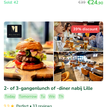
€24
Sold: 42
€39
,90
39% discount
2- of 3-gangenlunch of -diner nabij Lille
Today
Tomorrow
Tu
We
Th
9.9
Perfect
• 33 reviews