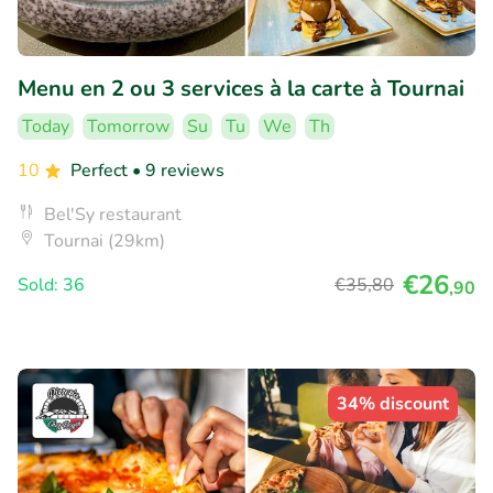
Menu en 2 ou 3 services à la carte à Tournai
Today
Tomorrow
Su
Tu
We
Th
10
Perfect
• 9 reviews
Bel'Sy restaurant
Tournai (29km)
€26
Sold: 36
€35
,80
,90
34% discount