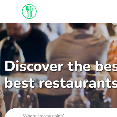
Discover the bes
best restaurant
Where are you going?