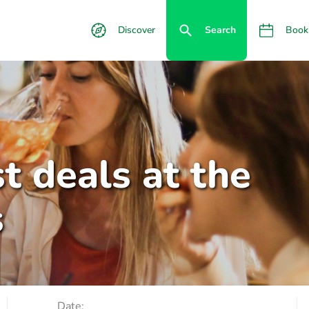
Discover
Search
Book
t deals at the
s
Date: