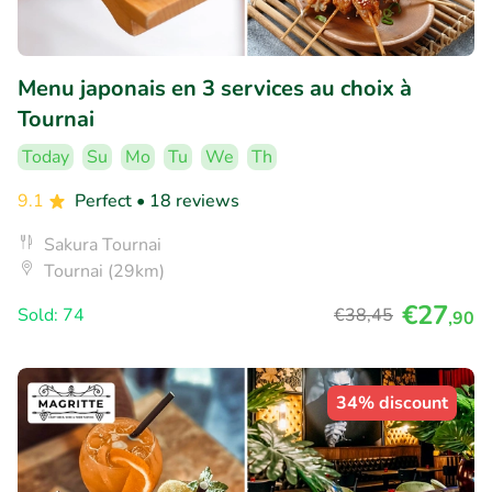
Menu japonais en 3 services au choix à
Tournai
Today
Su
Mo
Tu
We
Th
9.1
Perfect
• 18 reviews
Sakura Tournai
Tournai (29km)
€27
Sold: 74
€38
,45
,90
34% discount