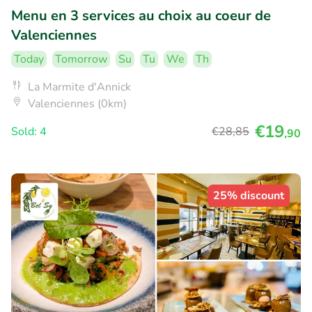
Menu en 3 services au choix au coeur de
Valenciennes
Today
Tomorrow
Su
Tu
We
Th
La Marmite d'Annick
Valenciennes (0km)
€19
Sold: 4
€28
,85
,90
25% discount