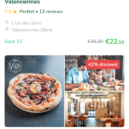
Valenciennes
9.8
Perfect
• 13 reviews
L'Un des Sens
Valenciennes (0km)
€22
Sold: 22
€36
,30
,50
42% discount