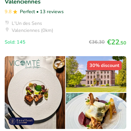
Valenciennes
9.8
Perfect
• 13 reviews
L'Un des Sens
Valenciennes (0km)
€22
Sold: 145
€36
,30
,50
30% discount