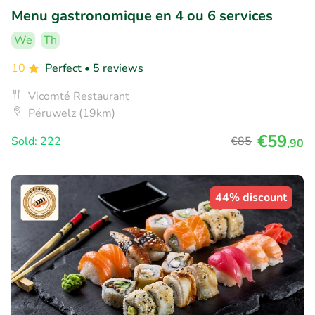
Menu gastronomique en 4 ou 6 services
We
Th
10
Perfect
• 5 reviews
Vicomté Restaurant
Péruwelz (19km)
€59
Sold: 222
€85
,90
44% discount