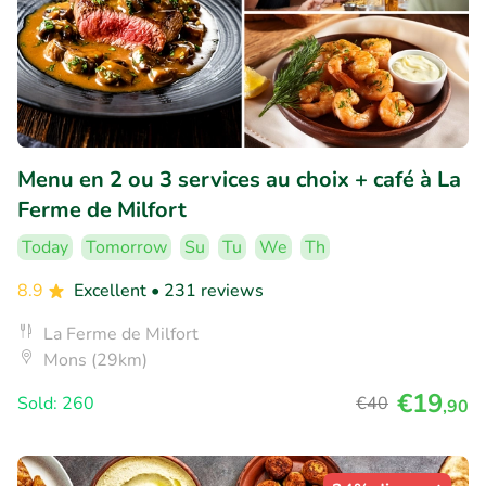
Menu en 2 ou 3 services au choix + café à La
Ferme de Milfort
Today
Tomorrow
Su
Tu
We
Th
8.9
Excellent
• 231 reviews
La Ferme de Milfort
Mons (29km)
€19
Sold: 260
€40
,90