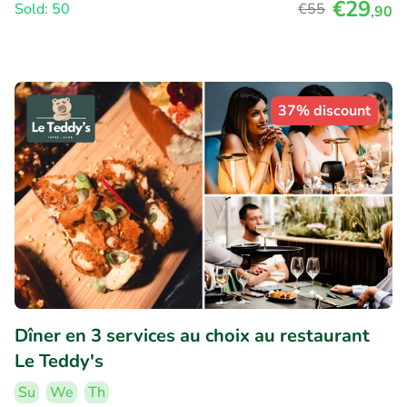
€29
Sold: 50
€55
,90
37% discount
Dîner en 3 services au choix au restaurant
Le Teddy's
Su
We
Th