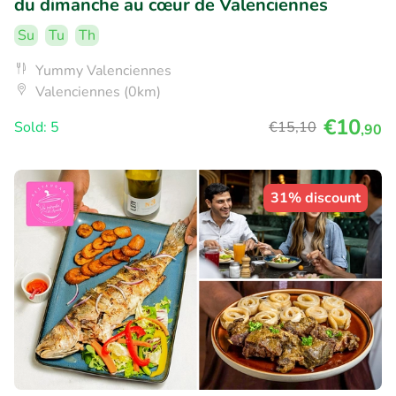
du dimanche au cœur de Valenciennes
Su
Tu
Th
Yummy Valenciennes
Valenciennes (0km)
€10
Sold: 5
€15
,10
,90
31% discount