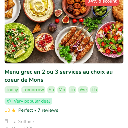
34% discount
Menu grec en 2 ou 3 services au choix au
coeur de Mons
Today
Tomorrow
Su
Mo
Tu
We
Th
Very popular deal
10
Perfect
• 7 reviews
La Grillade