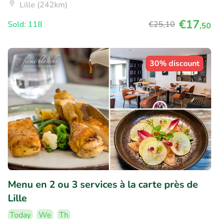
Lille (242km)
€17
Sold: 118
€25
,10
,50
30% discount
Menu en 2 ou 3 services à la carte près de
Lille
Today
We
Th