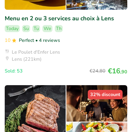
Menu en 2 ou 3 services au choix à Lens
Today
Su
Tu
We
Th
10
Perfect
• 4 reviews
Le Poulet d'Enfer Lens
Lens (221km)
€16
Sold: 53
€24
,80
,90
32% discount