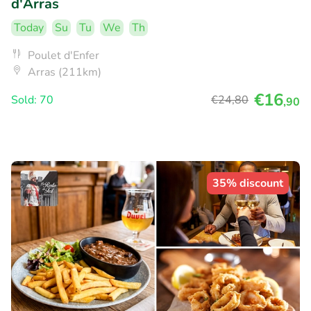
d'Arras
Today
Su
Tu
We
Th
Poulet d'Enfer
Arras (211km)
€16
Sold: 70
€24
,80
,90
35% discount