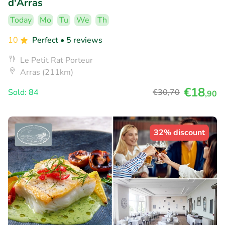
d'Arras
Today
Mo
Tu
We
Th
10
Perfect
• 5 reviews
Le Petit Rat Porteur
Arras (211km)
€18
Sold: 84
€30
,70
,90
32% discount