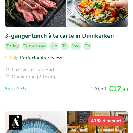
3-gangenlunch à la carte in Duinkerken
Today
Tomorrow
Mo
Tu
We
Th
9.4
Perfect
• 45 reviews
La Civette Jean Bart
Dunkerque (235km)
€17
Sold: 275
€26
,50
,90
41% discount