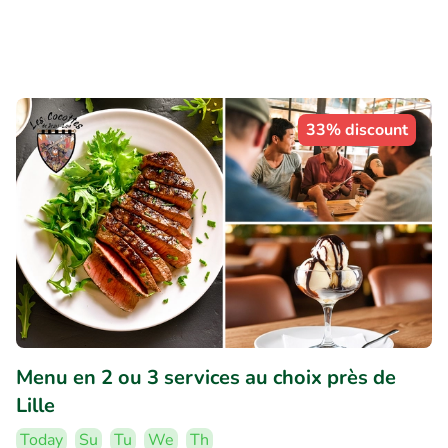
33% discount
Menu en 2 ou 3 services au choix près de
Lille
Today
Su
Tu
We
Th