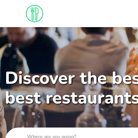
Discover the bes
best restaurant
Where are you going?