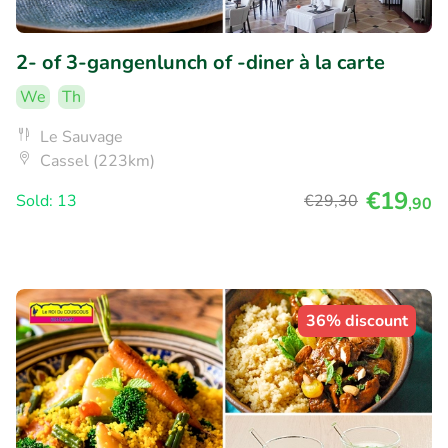
2- of 3-gangenlunch of -diner à la carte
We
Th
Le Sauvage
Cassel (223km)
€19
Sold: 13
€29
,30
,90
36% discount