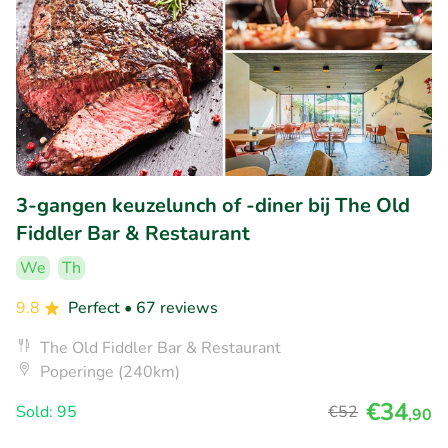
3-gangen keuzelunch of -diner bij The Old
Fiddler Bar & Restaurant
We
Th
9.8
Perfect
• 67 reviews
The Old Fiddler Bar & Restaurant
Poperinge (240km)
€34
Sold: 95
€52
,90