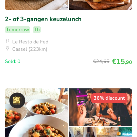
2- of 3-gangen keuzelunch
Tomorrow
Th
Le Resto de Fed
Cassel (223km)
€15
Sold: 0
€24
,65
,90
36% discount