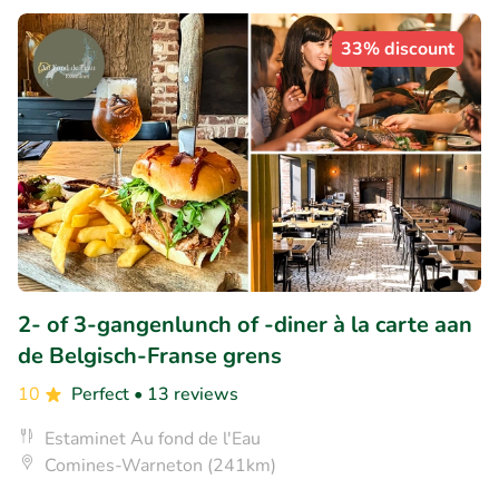
33% discount
2- of 3-gangenlunch of -diner à la carte aan
de Belgisch-Franse grens
10
Perfect
• 13 reviews
Estaminet Au fond de l'Eau
Comines-Warneton (241km)