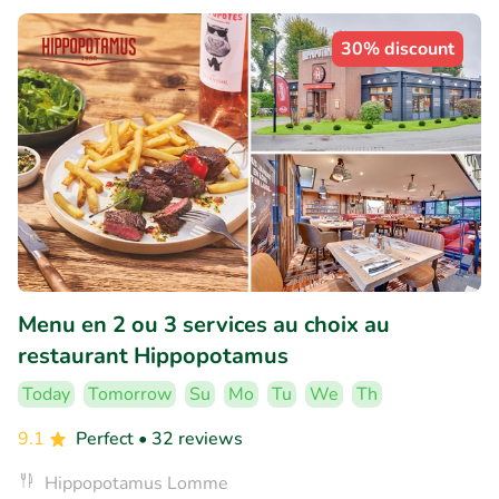
30% discount
Menu en 2 ou 3 services au choix au
restaurant Hippopotamus
Today
Tomorrow
Su
Mo
Tu
We
Th
9.1
Perfect
• 32 reviews
Hippopotamus Lomme