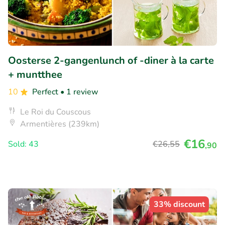
Oosterse 2-gangenlunch of -diner à la carte
+ muntthee
10
Perfect
• 1 review
Le Roi du Couscous
Armentières (239km)
€16
Sold: 43
€26
,55
,90
33% discount