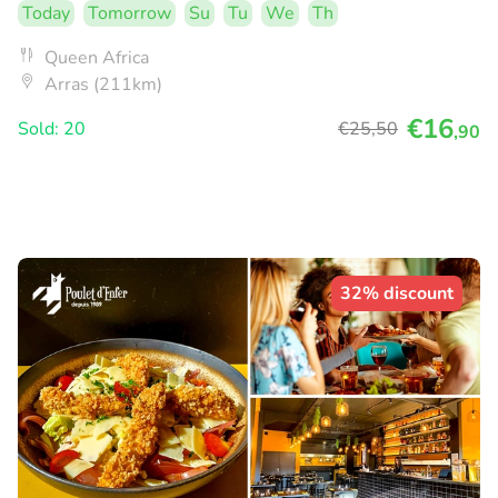
Today
Tomorrow
Su
Tu
We
Th
Queen Africa
Arras (211km)
€16
Sold: 20
€25
,50
,90
32% discount