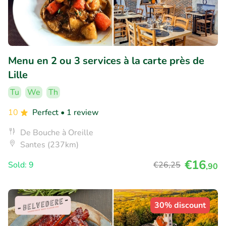
Menu en 2 ou 3 services à la carte près de
Lille
Tu
We
Th
10
Perfect
• 1 review
De Bouche à Oreille
Santes (237km)
€16
Sold: 9
€26
,25
,90
30% discount