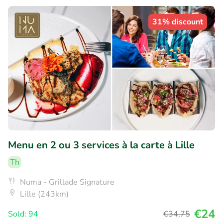
31% discount
Menu en 2 ou 3 services à la carte à Lille
Th
Numa - Grillade Signature
Lille (243km)
€24
Sold: 94
€34
,75