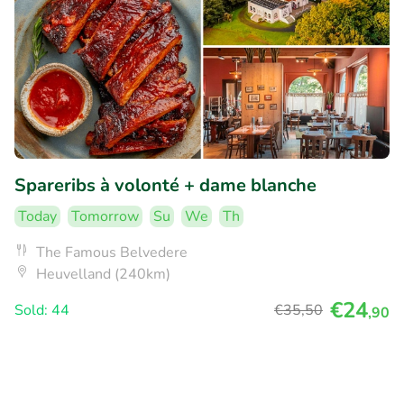
Spareribs à volonté + dame blanche
Today
Tomorrow
Su
We
Th
The Famous Belvedere
Heuvelland (240km)
€24
Sold: 44
€35
,50
,90