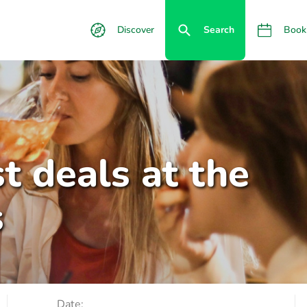
Discover
Search
Book
t deals at the
s
Date: