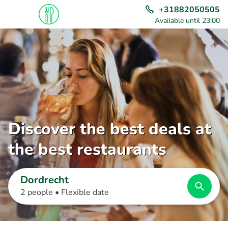
+31882050505
Available until 23:00
Discover the best deals at
the best restaurants
Dordrecht
2 people •
Flexible date