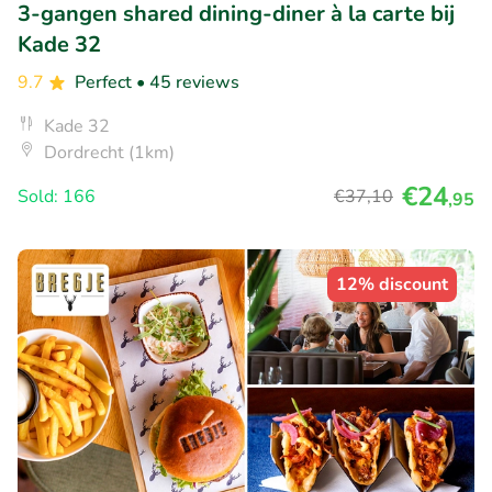
3-gangen shared dining-diner à la carte bij
Kade 32
9.7
Perfect
• 45 reviews
Kade 32
Dordrecht (1km)
€24
Sold: 166
€37
,10
,95
12% discount