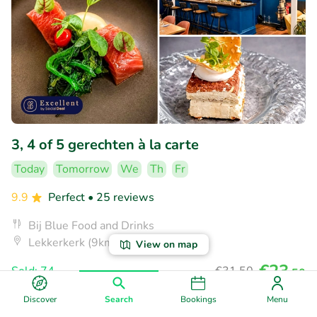
3, 4 of 5 gerechten à la carte
Today
Tomorrow
We
Th
Fr
9.9
Perfect
• 25 reviews
Bij Blue Food and Drinks
Lekkerkerk (9km)
View on map
€23
Sold: 74
€31
,50
,50
Discover
Search
Bookings
Menu