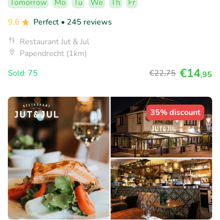
Tomorrow
Mo
Tu
We
Th
Fr
9.6
Perfect
• 245 reviews
Restaurant Jut & Jul
Papendrecht (1km)
€14
Sold: 75
€22
,75
,95
35% discount