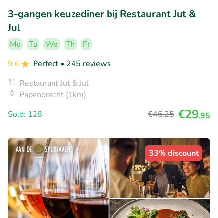
3-gangen keuzediner bij Restaurant Jut &
Jul
Mo
Tu
We
Th
Fr
9.6
Perfect
• 245 reviews
Restaurant Jut & Jul
Papendrecht (1km)
€29
Sold: 128
€46
,25
,95
33% discount