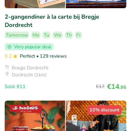
2-gangendiner à la carte bij Bregje
Dordrecht
Tomorrow
Mo
Tu
We
Th
Fr
Very popular deal
9.2
Perfect
• 129 reviews
Bregje Dordrecht
Dordrecht (1km)
€14
Sold: 611
€17
,95
10% discount