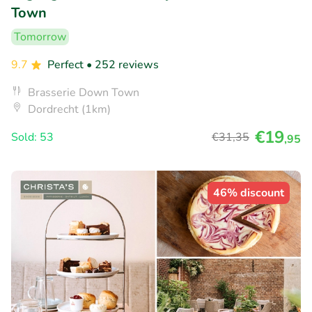
Town
Tomorrow
9.7
Perfect
• 252 reviews
Brasserie Down Town
Dordrecht (1km)
€19
Sold: 53
€31
,35
,95
46% discount