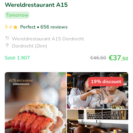
Wereldrestaurant A15
Tomorrow
9.4
Perfect
• 656 reviews
Wereldrestaurant A15 Dordrecht
Dordrecht (2km)
€37
Sold: 1.907
€46
,50
,50
19% discount