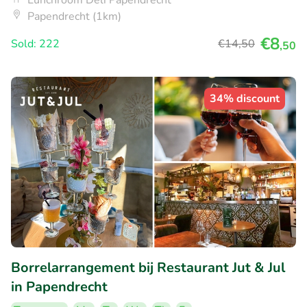
Papendrecht (1km)
€8
Sold: 222
€14
,50
,50
34% discount
Borrelarrangement bij Restaurant Jut & Jul
in Papendrecht