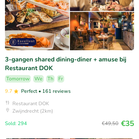
3-gangen shared dining-diner + amuse bij
Restaurant DOK
Tomorrow
We
Th
Fr
9.7
Perfect
• 161 reviews
Restaurant DOK
Zwijndrecht (2km)
€35
Sold: 294
€49
,50