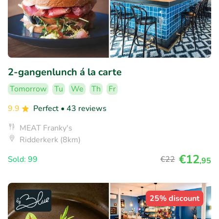
2-gangenlunch á la carte
Tomorrow
Tu
We
Th
Fr
9.9
Perfect
• 43 reviews
MEAT Franky's
Ridderkerk (8km)
€12
Sold: 99
€22
,95
25% discount