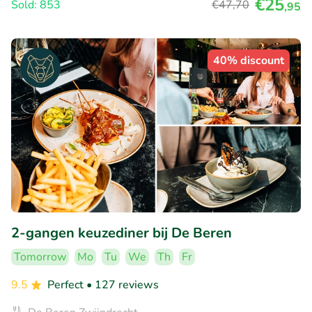
€25
Sold: 853
€47
,70
,95
40% discount
2-gangen keuzediner bij De Beren
Tomorrow
Mo
Tu
We
Th
Fr
9.5
Perfect
• 127 reviews