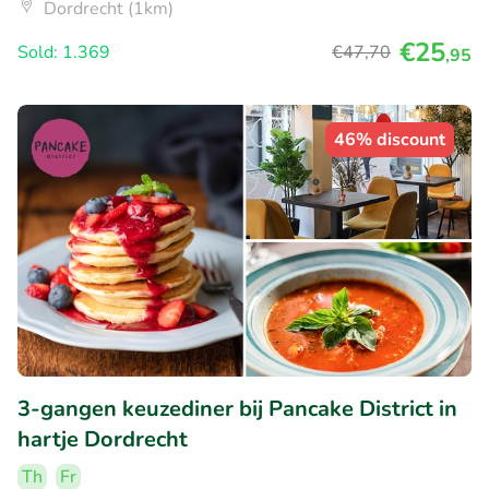
Dordrecht (1km)
€25
Sold: 1.369
€47
,70
,95
46% discount
3-gangen keuzediner bij Pancake District in
hartje Dordrecht
Th
Fr