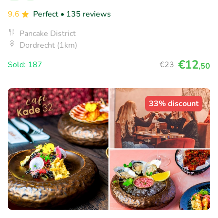
9.6
Perfect
• 135 reviews
Pancake District
Dordrecht (1km)
€12
Sold: 187
€23
,50
33% discount