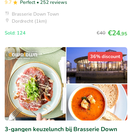
9.7
Perfect
• 252 reviews
Brasserie Down Town
Dordrecht (1km)
€24
Sold: 124
€40
,95
36% discount
3-gangen keuzelunch bij Brasserie Down