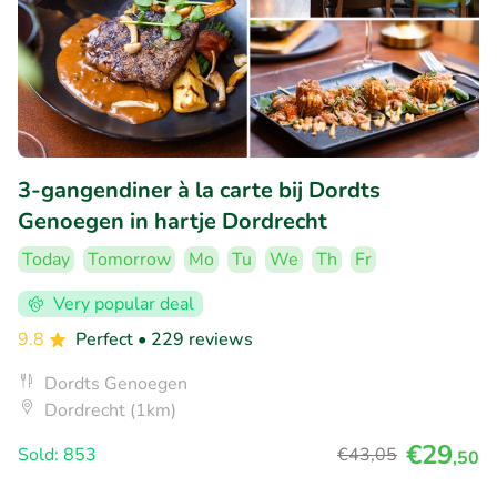
3-gangendiner à la carte bij Dordts
Genoegen in hartje Dordrecht
Today
Tomorrow
Mo
Tu
We
Th
Fr
Very popular deal
9.8
Perfect
• 229 reviews
Dordts Genoegen
Dordrecht (1km)
€29
Sold: 853
€43
,05
,50