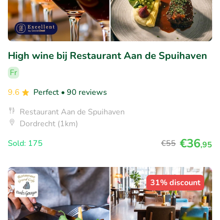
High wine bij Restaurant Aan de Spuihaven
Fr
9.6
Perfect
• 90 reviews
Restaurant Aan de Spuihaven
Dordrecht (1km)
€36
Sold: 175
€55
,95
31% discount