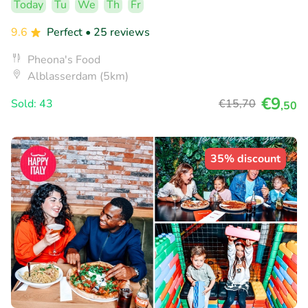
Today
Tu
We
Th
Fr
9.6
Perfect
• 25 reviews
Pheona's Food
Alblasserdam (5km)
€9
Sold: 43
€15
,70
,50
35% discount