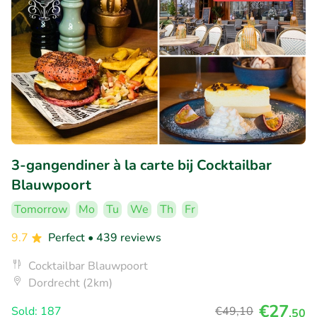
3-gangendiner à la carte bij Cocktailbar
Blauwpoort
Tomorrow
Mo
Tu
We
Th
Fr
9.7
Perfect
• 439 reviews
Cocktailbar Blauwpoort
Dordrecht (2km)
€27
Sold: 187
€49
,10
,50