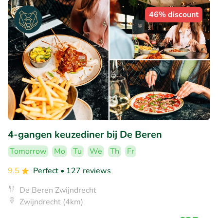
46% discount
4-gangen keuzediner bij De Beren
Tomorrow
Mo
Tu
We
Th
Fr
9.5
Perfect
• 127 reviews
De Beren Zwijndrecht
Zwijndrecht (4km)