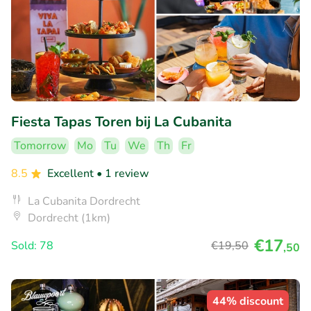
Fiesta Tapas Toren bij La Cubanita
Tomorrow
Mo
Tu
We
Th
Fr
8.5
Excellent
• 1 review
La Cubanita Dordrecht
Dordrecht (1km)
€17
Sold: 78
€19
,50
,50
44% discount