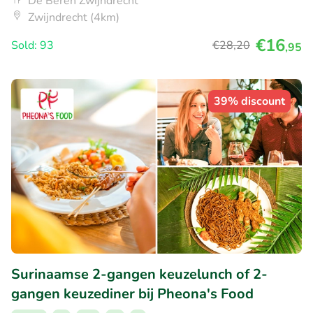
De Beren Zwijndrecht
Zwijndrecht (4km)
€16
Sold: 93
€28
,20
,95
39% discount
Surinaamse 2-gangen keuzelunch of 2-
gangen keuzediner bij Pheona's Food