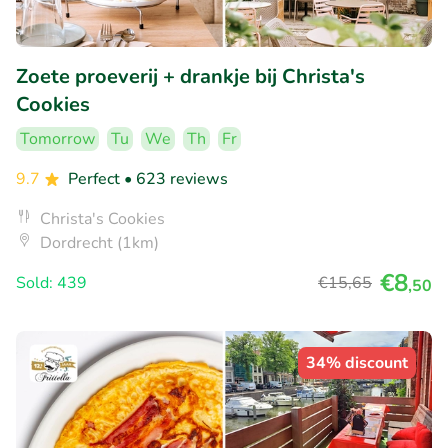
Zoete proeverij + drankje bij Christa's
Cookies
Tomorrow
Tu
We
Th
Fr
9.7
Perfect
• 623 reviews
Christa's Cookies
Dordrecht (1km)
€8
Sold: 439
€15
,65
,50
34% discount