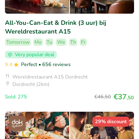
All-You-Can-Eat & Drink (3 uur) bij
Wereldrestaurant A15
Tomorrow
Mo
Tu
We
Th
Fr
Very popular deal
9.4
Perfect
• 656 reviews
Wereldrestaurant A15 Dordrecht
Dordrecht (2km)
€37
Sold: 275
€46
,50
,50
29% discount