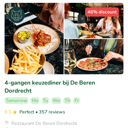
46% discount
4-gangen keuzediner bij De Beren
Dordrecht
Tomorrow
Mo
Tu
We
Th
Fr
9.5
Perfect
• 357 reviews
Restaurant De Beren Dordrecht