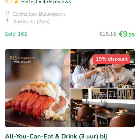
9.7
Perfect
• 439 reviews
Cocktailbar Blauwpoort
Dordrecht (2km)
€9
Sold: 162
€15
,15
,95
19% discount
All-You-Can-Eat & Drink (3 uur) bij