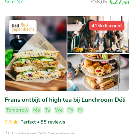
€27
Sold: 37
€38
,05
,50
41% discount
Frans ontbijt of high tea bij Lunchroom Déli
Tomorrow
Mo
Tu
We
Th
Fr
9.5
Perfect
• 85 reviews
Lunchroom Déli Papendrecht