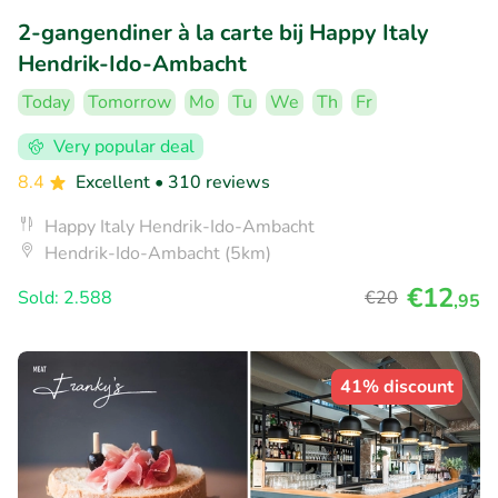
2-gangendiner à la carte bij Happy Italy
Hendrik-Ido-Ambacht
Today
Tomorrow
Mo
Tu
We
Th
Fr
Very popular deal
8.4
Excellent
• 310 reviews
Happy Italy Hendrik-Ido-Ambacht
Hendrik-Ido-Ambacht (5km)
€12
Sold: 2.588
€20
,95
41% discount