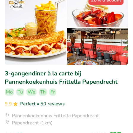
28% discount
3-gangendiner à la carte bij
Pannenkoekenhuis Frittella Papendrecht
Mo
Tu
We
Th
Fr
9.9
Perfect
• 50 reviews
Pannenkoekenhuis Frittella Papendrecht
Papendrecht (1km)