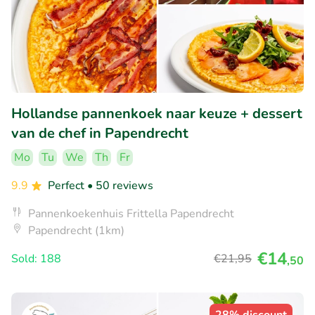
Hollandse pannenkoek naar keuze + dessert
van de chef in Papendrecht
Mo
Tu
We
Th
Fr
9.9
Perfect
• 50 reviews
Pannenkoekenhuis Frittella Papendrecht
Papendrecht (1km)
€14
Sold: 188
€21
,95
,50