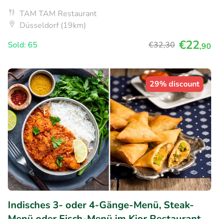
TAM TAM Restaurant
Düsseldorf (19km)
€22
Sold: 65
€32
,30
,90
29% discount
Indisches 3- oder 4-Gänge-Menü, Steak-
Menü oder Fisch-Menü im Kior Restaurant