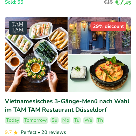
€7
Sold: 55
€15
,45
29% discount
Vietnamesisches 3-Gänge-Menü nach Wahl
im TAM TAM Restaurant Düsseldorf
Today
Tomorrow
Su
Mo
Tu
We
Th
9.7
Perfect
• 20 reviews