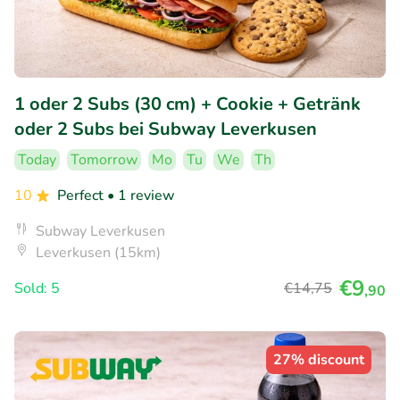
1 oder 2 Subs (30 cm) + Cookie + Getränk
oder 2 Subs bei Subway Leverkusen
Today
Tomorrow
Mo
Tu
We
Th
10
Perfect
• 1 review
Subway Leverkusen
Leverkusen (15km)
€9
Sold: 5
€14
,75
,90
27% discount