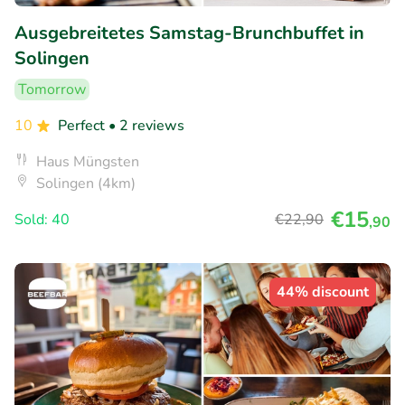
Ausgebreitetes Samstag-Brunchbuffet in
Solingen
Tomorrow
10
Perfect
• 2 reviews
Haus Müngsten
Solingen (4km)
€15
Sold: 40
€22
,90
,90
44% discount