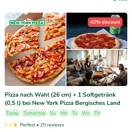
42% discount
Pizza nach Wahl (26 cm) + 1 Softgetränk
(0,5 l) bei New York Pizza Bergisches Land
Today
Tomorrow
Su
Mo
Tu
We
Th
9.6
Perfect
• 25 reviews