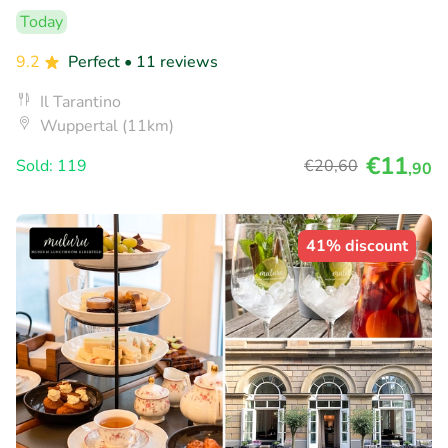
Today
9.2
Perfect
• 11 reviews
Il Tarantino
Wuppertal (11km)
€11
Sold: 119
€20
,60
,90
41% discount