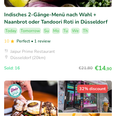
Indisches 2-Gänge-Menü nach Wahl +
Naanbrot oder Tandoori Roti in Düsseldorf
Today
Tomorrow
Su
Mo
Tu
We
Th
10
Perfect
• 1 review
Jaipur Prime Restaurant
Düsseldorf (20km)
€14
Sold: 16
€21
,80
,90
32% discount