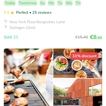
Today
Tomorrow
Su
Mo
Tu
We
Th
9.6
Perfect
• 25 reviews
New York Pizza Bergisches Land
Solingen (1km)
€8
Sold: 21
€15
,40
,90
31% discount