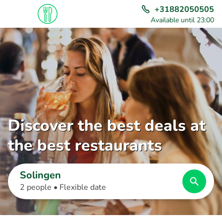
+31882050505
Available until 23:00
Discover the best deals at
the best restaurants
Solingen
2 people •
Flexible date