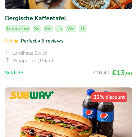
Bergische Kaffeetafel
Tomorrow
Su
Mo
Tu
We
Th
9.9
Perfect
• 6 reviews
Landhaus Ewich
Wuppertal (15km)
€13
Sold: 93
€20
,40
,90
33% discount