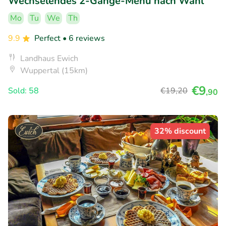
Wechselendes 2-Gänge-Menü nach Wahl
Mo
Tu
We
Th
9.9
Perfect
• 6 reviews
Landhaus Ewich
Wuppertal (15km)
€9
Sold: 58
€19
,20
,90
32% discount