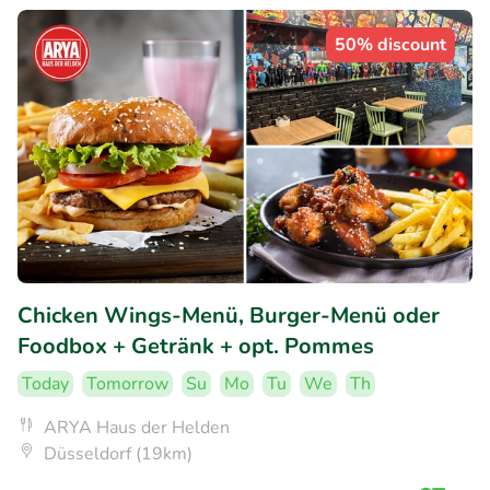
50% discount
Chicken Wings-Menü, Burger-Menü oder
Foodbox + Getränk + opt. Pommes
Today
Tomorrow
Su
Mo
Tu
We
Th
ARYA Haus der Helden
Düsseldorf (19km)