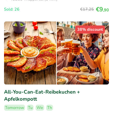
€9
Sold: 26
€17
,25
,90
38% discount
All-You-Can-Eat-Reibekuchen +
Apfelkompott
Tomorrow
Tu
We
Th