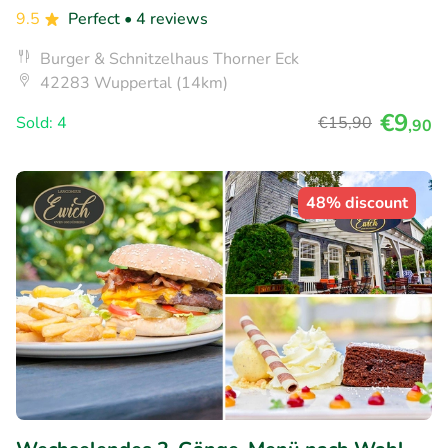
9.5
Perfect
• 4 reviews
Burger & Schnitzelhaus Thorner Eck
42283 Wuppertal (14km)
€9
Sold: 4
€15
,90
,90
48% discount