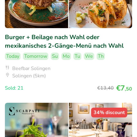
Burger + Beilage nach Wahl oder
mexikanisches 2-Gänge-Menü nach Wahl
Today
Tomorrow
Su
Mo
Tu
We
Th
Beefbar Solingen
Solingen (5km)
€7
Sold: 21
€13
,40
,50
34% discount