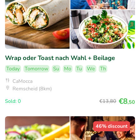
Wrap oder Toast nach Wahl + Beilage
Today
Tomorrow
Su
Mo
Tu
We
Th
CaMocca
Remscheid (8km)
€8
Sold: 0
€13
,80
,50
46% discount