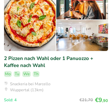
2 Pizzen nach Wahl oder 1 Panuozzo +
Kaffee nach Wahl
Mo
Tu
We
Th
Snackeria bei Marcello
Wuppertal (13km)
€9
Sold: 4
€21
,70
,90