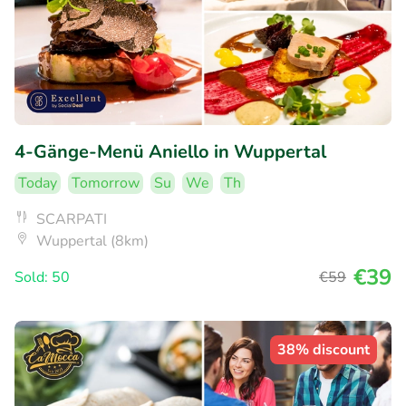
4-Gänge-Menü Aniello in Wuppertal
Today
Tomorrow
Su
We
Th
SCARPATI
Wuppertal (8km)
€39
Sold: 50
€59
38% discount