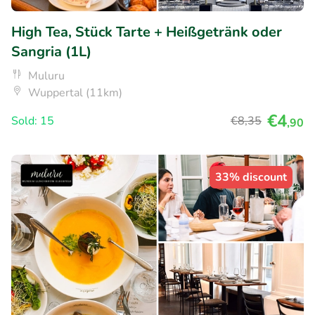
High Tea, Stück Tarte + Heißgetränk oder
Sangria (1L)
Muluru
Wuppertal (11km)
€4
Sold: 15
€8
,35
,90
33% discount