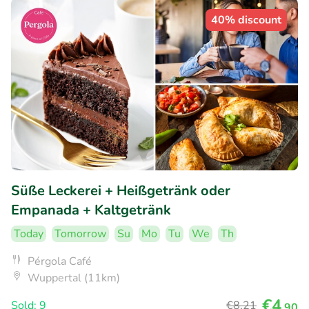
40% discount
Süße Leckerei + Heißgetränk oder
Empanada + Kaltgetränk
Today
Tomorrow
Su
Mo
Tu
We
Th
Pérgola Café
Wuppertal (11km)
€4
Sold: 9
€8
,21
,90