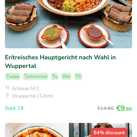
Eritreisches Hauptgericht nach Wahl in
Wuppertal
Today
Tomorrow
Tu
We
Th
Eritrean M.T.
Wuppertal (12km)
€9
Sold: 19
€14
,80
,90
54% discount