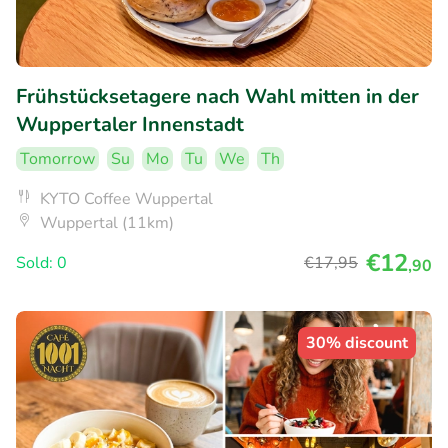
Frühstücksetagere nach Wahl mitten in der
Wuppertaler Innenstadt
Tomorrow
Su
Mo
Tu
We
Th
KYTO Coffee Wuppertal
Wuppertal (11km)
€12
Sold: 0
€17
,95
,90
30% discount