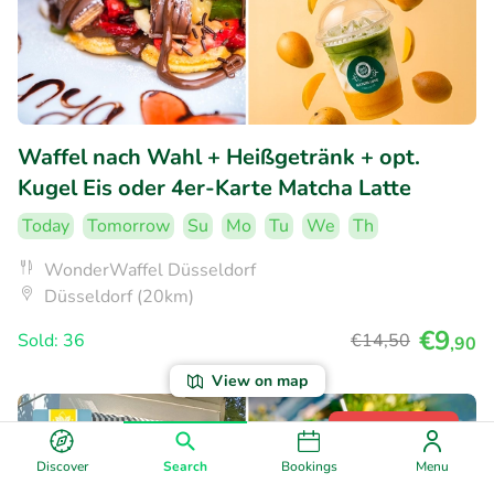
Waffel nach Wahl + Heißgetränk + opt.
Kugel Eis oder 4er-Karte Matcha Latte
Today
Tomorrow
Su
Mo
Tu
We
Th
WonderWaffel Düsseldorf
Düsseldorf (20km)
€9
Sold: 36
€14
,50
,90
View on map
32% discount
Discover
Search
Bookings
Menu