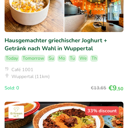
Hausgemachter griechischer Joghurt +
Getränk nach Wahl in Wuppertal
Today
Tomorrow
Su
Mo
Tu
We
Th
Café 1001
Wuppertal (11km)
€9
Sold: 0
€13
,65
,50
33% discount