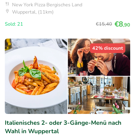
New York Pizza Bergisches Land
Wuppertal, (11km)
€8
Sold: 21
€15
,40
,90
42% discount
Italienisches 2- oder 3-Gänge-Menü nach
Wahl in Wuppertal