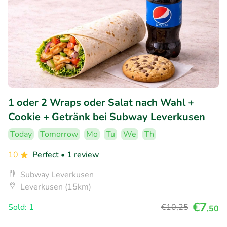
1 oder 2 Wraps oder Salat nach Wahl +
Cookie + Getränk bei Subway Leverkusen
Today
Tomorrow
Mo
Tu
We
Th
10
Perfect
• 1 review
Subway Leverkusen
Leverkusen (15km)
€7
Sold: 1
€10
,25
,50