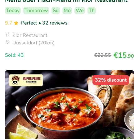
Today
Tomorrow
Su
Mo
We
Th
9.7
Perfect
• 32 reviews
Kior Restaurant
Düsseldorf (20km)
€15
Sold: 43
€22
,55
,90
32% discount