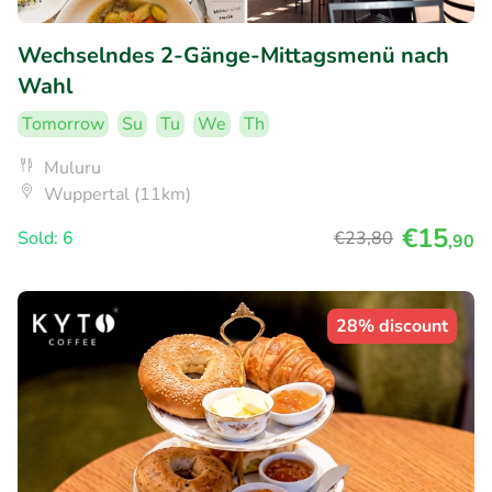
Wechselndes 2-Gänge-Mittagsmenü nach
Wahl
Tomorrow
Su
Tu
We
Th
Muluru
Wuppertal (11km)
€15
Sold: 6
€23
,80
,90
28% discount