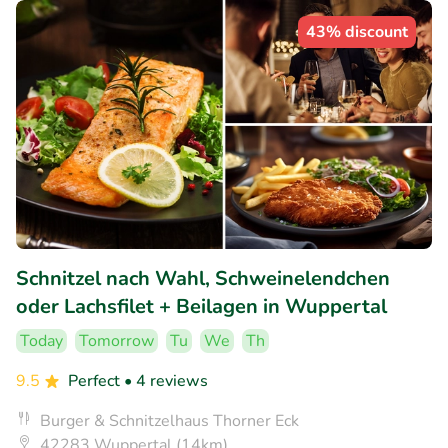
43% discount
Schnitzel nach Wahl, Schweinelendchen
oder Lachsfilet + Beilagen in Wuppertal
Today
Tomorrow
Tu
We
Th
9.5
Perfect
• 4 reviews
Burger & Schnitzelhaus Thorner Eck
42283 Wuppertal (14km)