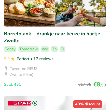
Borrelplank + drankje naar keuze in hartje
Zwolle
Today
Tomorrow
We
Th
Fr
9.9
Perfect
• 17 reviews
Taveerne REUZ
Zwolle (0km)
€8
Sold: 431
€17
,05
,50
40% discount