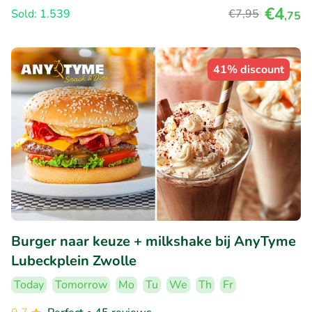
€4
Sold: 1.539
€7
,95
,75
41% discount
Burger naar keuze + milkshake bij AnyTyme
Lubeckplein Zwolle
Today
Tomorrow
Mo
Tu
We
Th
Fr