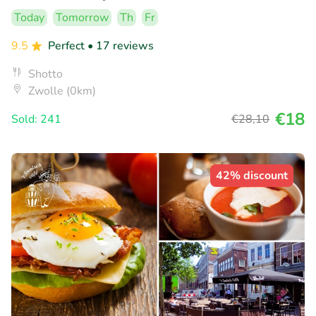
Today
Tomorrow
Th
Fr
9.5
Perfect
• 17 reviews
Shotto
Zwolle (0km)
€18
Sold: 241
€28
,10
42% discount