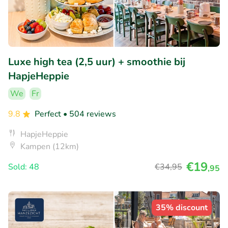
Luxe high tea (2,5 uur) + smoothie bij
HapjeHeppie
We
Fr
9.8
Perfect
• 504 reviews
HapjeHeppie
Kampen (12km)
€19
Sold: 48
€34
,95
,95
35% discount