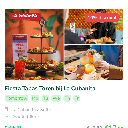
10% discount
Fiesta Tapas Toren bij La Cubanita
Tomorrow
Mo
Tu
We
Th
Fr
La Cubanita Zwolle
Zwolle (0km)
€17
Sold: 85
€19
,50