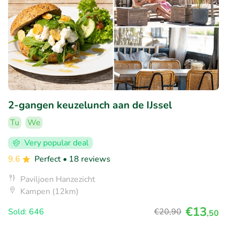
2-gangen keuzelunch aan de IJssel
Tu
We
Very popular deal
9.6
Perfect
• 18 reviews
Paviljoen Hanzezicht
Kampen (12km)
€13
Sold: 646
€20
,90
,50