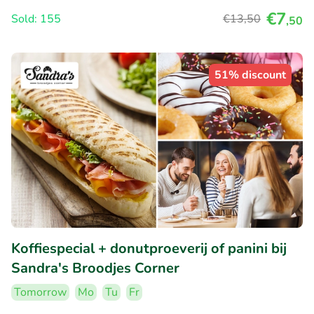
€7
Sold: 155
€13
,50
,50
51% discount
Koffiespecial + donutproeverij of panini bij
Sandra's Broodjes Corner
Tomorrow
Mo
Tu
Fr