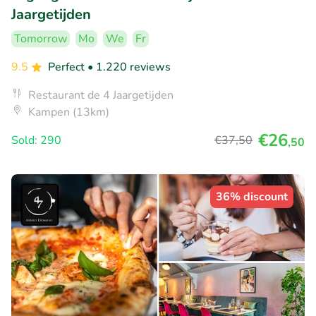
Jaargetijden
Tomorrow
Mo
We
Fr
9.5
Perfect
• 1.220 reviews
Restaurant de 4 Jaargetijden
Kampen (13km)
€26
Sold: 290
€37
,50
,50
36% discount