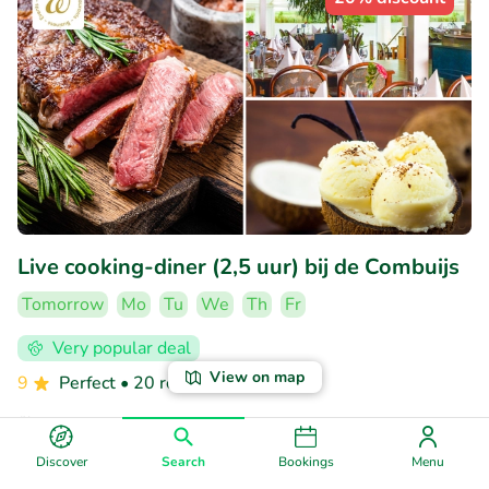
Live cooking-diner (2,5 uur) bij de Combuijs
Tomorrow
Mo
Tu
We
Th
Fr
Very popular deal
View on map
9
Perfect
• 20 reviews
De Combuijs
Zwartsluis (14km)
Discover
Search
Bookings
Menu