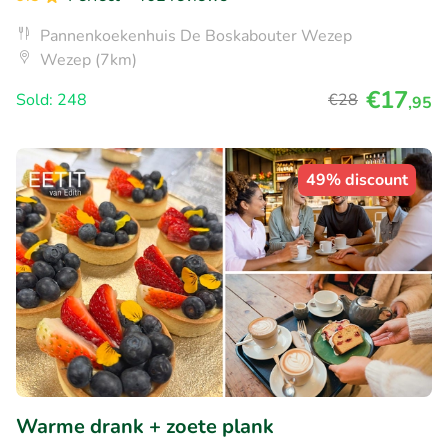
Pannenkoekenhuis De Boskabouter Wezep
Wezep (7km)
€17
Sold: 248
€28
,95
49% discount
Warme drank + zoete plank