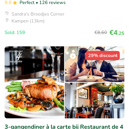
9.8
Perfect
• 126 reviews
Sandra's Broodjes Corner
Kampen (13km)
€4
Sold: 159
€8
,60
,25
29% discount
3-gangendiner à la carte bij Restaurant de 4