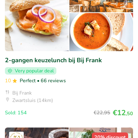
2-gangen keuzelunch bij Bij Frank
Very popular deal
10
Perfect
• 66 reviews
Bij Frank
Zwartsluis (14km)
€12
Sold: 154
€22
,95
,50
20% discount