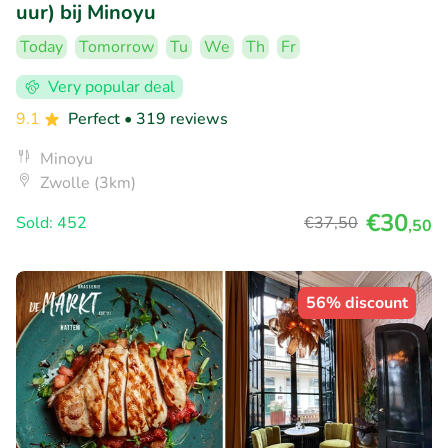
uur) bij Minoyu
Today
Tomorrow
Tu
We
Th
Fr
Very popular deal
9.1
Perfect
• 319 reviews
Minoyu
Zwolle (3km)
€30
Sold: 452
€37
,50
,50
56% discount