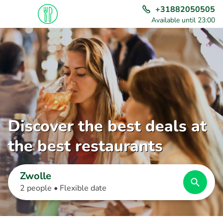
+31882050505
Available until 23:00
Discover the best deals at
the best restaurants
Zwolle
2 people •
Flexible date