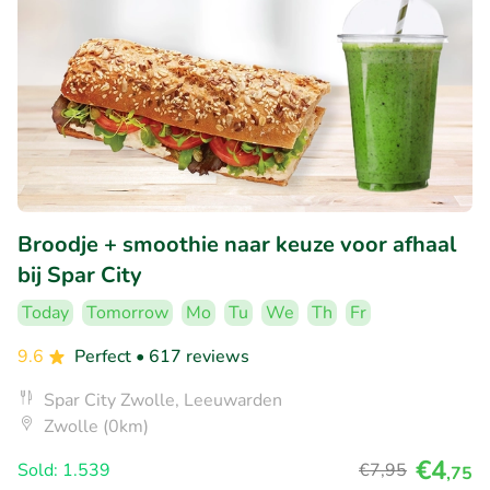
Broodje + smoothie naar keuze voor afhaal
bij Spar City
Today
Tomorrow
Mo
Tu
We
Th
Fr
9.6
Perfect
• 617 reviews
Spar City Zwolle, Leeuwarden
Zwolle (0km)
€4
Sold: 1.539
€7
,95
,75