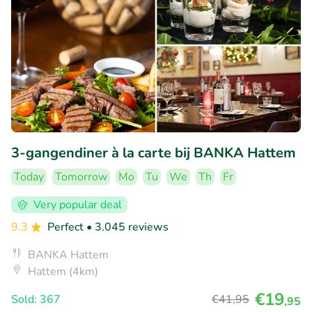
3-gangendiner à la carte bij BANKA Hattem
Today
Tomorrow
Mo
Tu
We
Th
Fr
Very popular deal
9.3
Perfect
• 3.045 reviews
BANKA Hattem
Hattem (4km)
€19
Sold: 367
€41
,95
,95