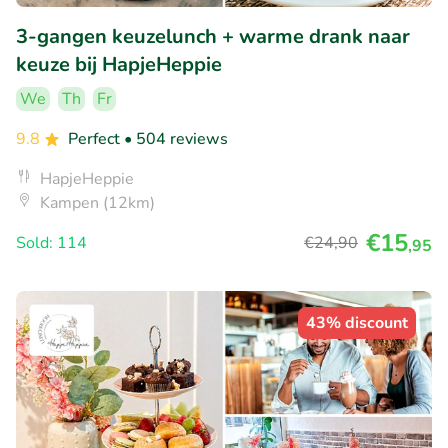
3-gangen keuzelunch + warme drank naar
keuze bij HapjeHeppie
We
Th
Fr
9.8
Perfect
• 504 reviews
HapjeHeppie
Kampen (12km)
€15
Sold: 114
€24
,90
,95
43% discount