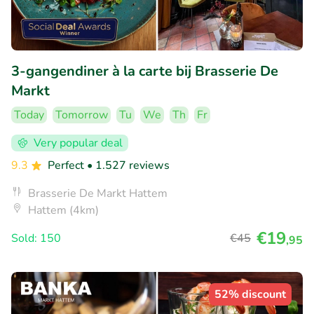
3-gangendiner à la carte bij Brasserie De
Markt
Today
Tomorrow
Tu
We
Th
Fr
Very popular deal
9.3
Perfect
• 1.527 reviews
Brasserie De Markt Hattem
Hattem (4km)
€19
Sold: 150
€45
,95
52% discount