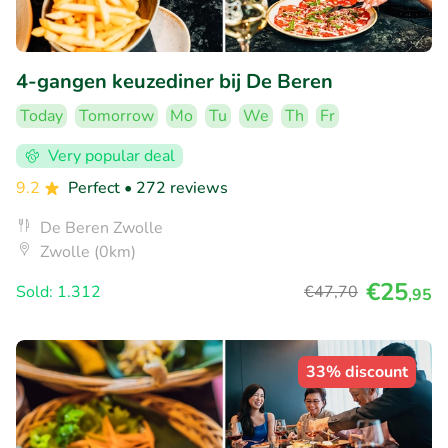
4-gangen keuzediner bij De Beren
Today
Tomorrow
Mo
Tu
We
Th
Fr
Very popular deal
9.2
Perfect
• 272 reviews
De Beren Zwolle
Zwolle (0km)
€25
Sold: 1.312
€47
,70
,95
33% discount