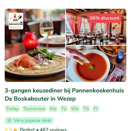
36% discount
3-gangen keuzediner bij Pannenkoekenhuis
De Boskabouter in Wezep
Today
Tomorrow
Mo
Tu
We
Th
Fr
Very popular deal
9.5
Perfect
• 462 reviews