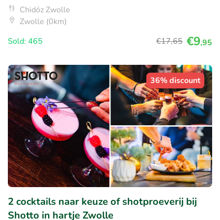
Chidóz Zwolle
Zwolle (0km)
€9
Sold: 465
€17
,65
,95
36% discount
2 cocktails naar keuze of shotproeverij bij
Shotto in hartje Zwolle