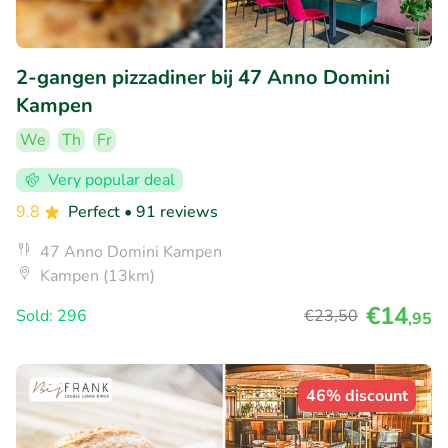
2-gangen pizzadiner bij 47 Anno Domini
Kampen
We
Th
Fr
Very popular deal
9.8
Perfect
• 91 reviews
47 Anno Domini Kampen
Kampen (13km)
€14
Sold: 296
€23
,50
,95
46% discount