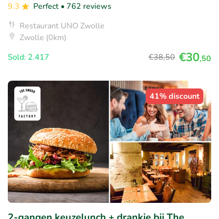
9.3
Perfect
• 762 reviews
Restaurant UNO Zwolle
Zwolle (0km)
€30
Sold: 2.417
€38
,50
,50
41% discount
2-gangen keuzelunch + drankje bij The