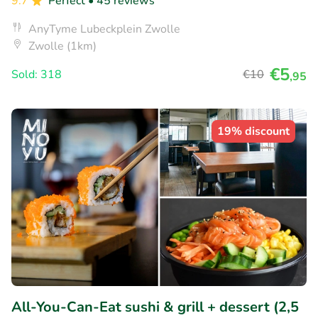
9.7
Perfect
• 45 reviews
AnyTyme Lubeckplein Zwolle
Zwolle (1km)
€5
Sold: 318
€10
,95
19% discount
All-You-Can-Eat sushi & grill + dessert (2,5