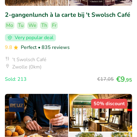
2-gangenlunch à la carte bij 't Swolsch Café
Mo
Tu
We
Th
Fr
Very popular deal
9.8
Perfect
• 835 reviews
't Swolsch Café
Zwolle (0km)
€9
Sold: 213
€17
,05
,95
50% discount