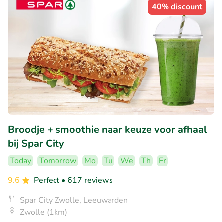
40% discount
Broodje + smoothie naar keuze voor afhaal
bij Spar City
Today
Tomorrow
Mo
Tu
We
Th
Fr
9.6
Perfect
• 617 reviews
Spar City Zwolle, Leeuwarden
Zwolle (1km)