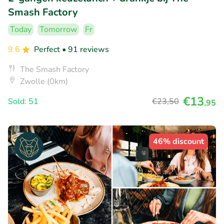
Smash Factory
Today
Tomorrow
Fr
9.6
Perfect
• 91 reviews
The Smash Factory
Zwolle (0km)
€13
Sold: 51
€23
,50
,95
46% discount