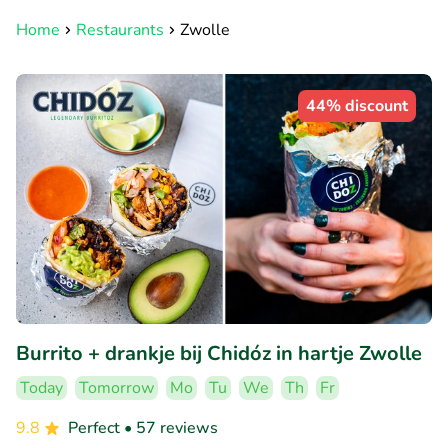
Home
Restaurants
Zwolle
44% discount
Burrito + drankje bij Chidóz in hartje Zwolle
Today
Tomorrow
Mo
Tu
We
Th
Fr
9.8
Perfect
• 57 reviews