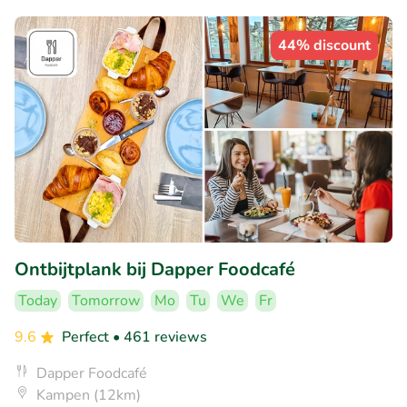
44% discount
Ontbijtplank bij Dapper Foodcafé
Today
Tomorrow
Mo
Tu
We
Fr
9.6
Perfect
• 461 reviews
Dapper Foodcafé
Kampen (12km)