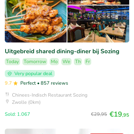
Uitgebreid shared dining-diner bij Sozing
Today
Tomorrow
Mo
We
Th
Fr
Very popular deal
9.7
Perfect
• 857 reviews
Chinees-Indisch Restaurant Sozing
Zwolle (0km)
€19
Sold: 1.067
€29
,95
,95