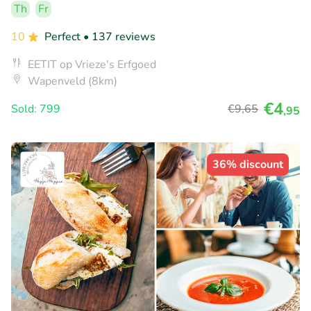
Th
Fr
10
Perfect
• 137 reviews
EETIT op Vrieze's Erfgoed
Wapenveld (8km)
€4
Sold: 799
€9
,65
,95
36% discount