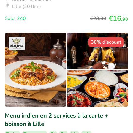
Lille (201km)
€16
Sold: 240
€23
,80
,90
30% discount
Menu indien en 2 services à la carte +
boisson à Lille