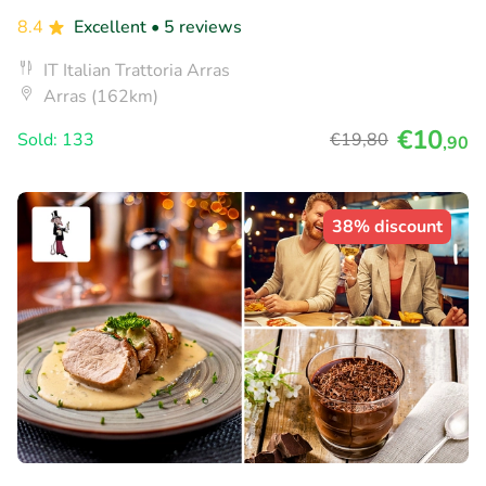
8.4
Excellent
• 5 reviews
IT Italian Trattoria Arras
Arras (162km)
€10
Sold: 133
€19
,80
,90
38% discount