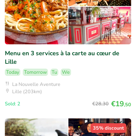
Menu en 3 services à la carte au cœur de
Lille
Today
Tomorrow
Tu
We
La Nouvelle Aventure
Lille (203km)
€19
Sold: 2
€28
,30
,50
35% discount