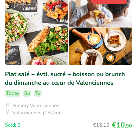
Plat salé + évtl. sucré + boisson ou brunch
du dimanche au cœur de Valenciennes
Today
Su
Tu
Yummy Valenciennes
Valenciennes (187km)
€10
Sold: 5
€15
,10
,90