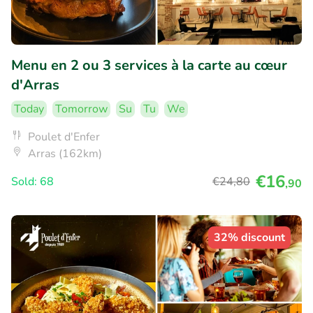
Menu en 2 ou 3 services à la carte au cœur
d'Arras
Today
Tomorrow
Su
Tu
We
Poulet d'Enfer
Arras (162km)
€16
Sold: 68
€24
,80
,90
32% discount