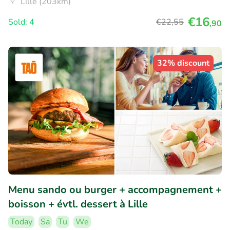
Lille (203km)
€16
Sold: 4
€22
,55
,90
32% discount
Menu sando ou burger + accompagnement +
boisson + évtl. dessert à Lille
Today
Sa
Tu
We