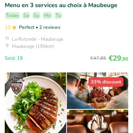
Menu en 3 services au choix à Maubeuge
Today
Sa
Su
Mo
Tu
10
Perfect
• 2 reviews
La Rotonde - Maubeuge
Maubeuge (196km)
€29
Sold: 19
€47
,85
,90
33% discount