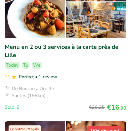
Menu en 2 ou 3 services à la carte près de
Lille
Today
Tu
We
10
Perfect
• 1 review
De Bouche à Oreille
Santes (198km)
€16
Sold: 9
€26
,25
,90
25% discount