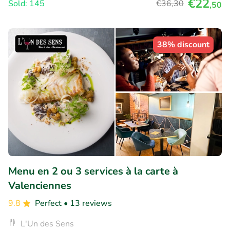
€22
Sold: 145
€36
,30
,50
38% discount
Menu en 2 ou 3 services à la carte à
Valenciennes
9.8
Perfect
• 13 reviews
L'Un des Sens