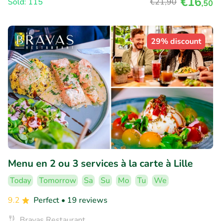
€16
Sold: 115
€21
,90
,50
29% discount
Menu en 2 ou 3 services à la carte à Lille
Today
Tomorrow
Sa
Su
Mo
Tu
We
9.2
Perfect
• 19 reviews
Bravas Restaurant