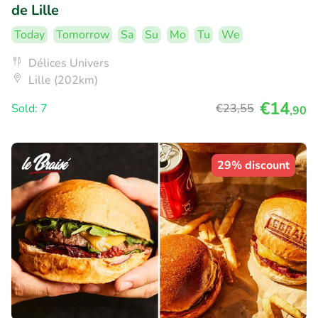
de Lille
Today
Tomorrow
Sa
Su
Mo
Tu
We
Délices Univers
Lille (202km)
€14
Sold: 7
€23
,55
,90
29% discount