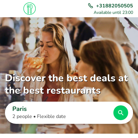
+31882050505
Available until 23:00
Discover the best deals at
the best restaurants
Paris
2 people •
Flexible date