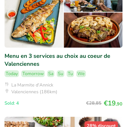
Menu en 3 services au choix au coeur de
Valenciennes
Today
Tomorrow
Sa
Su
Tu
We
La Marmite d'Annick
Valenciennes (186km)
€19
Sold: 4
€28
,85
,90
28% discount