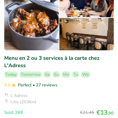
Menu en 2 ou 3 services à la carte chez
L'Adress
Today
Tomorrow
Sa
Su
Mo
Tu
We
9.8
Perfect
• 27 reviews
L'Adress
Lille (203km)
€13
Sold: 268
€21
,45
,90