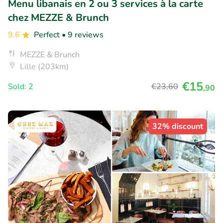
Menu libanais en 2 ou 3 services à la carte
chez MEZZE & Brunch
9.6
Perfect
• 9 reviews
MEZZE & Brunch
Lille (203km)
€15
Sold: 2
€23
,60
,90
32% discount