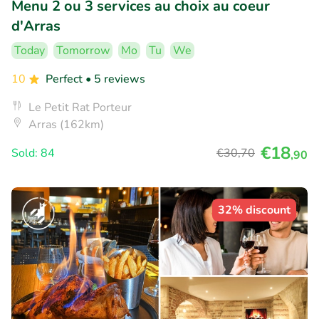
Menu 2 ou 3 services au choix au coeur
d'Arras
Today
Tomorrow
Mo
Tu
We
10
Perfect
• 5 reviews
Le Petit Rat Porteur
Arras (162km)
€18
Sold: 84
€30
,70
,90
32% discount