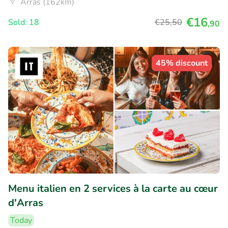
Arras (162km)
€16
Sold: 18
€25
,50
,90
45% discount
Menu italien en 2 services à la carte au cœur
d'Arras
Today