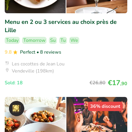
Menu en 2 ou 3 services au choix près de
Lille
Today
Tomorrow
Su
Tu
We
9.8
Perfect
• 8 reviews
Les cocottes de Jean Lou
Vendeville (198km)
€17
Sold: 18
€26
,80
,90
36% discount