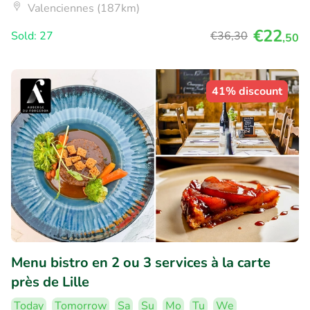
Valenciennes (187km)
€22
Sold: 27
€36
,30
,50
41% discount
Menu bistro en 2 ou 3 services à la carte
près de Lille
Today
Tomorrow
Sa
Su
Mo
Tu
We