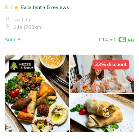
8.4
Excellent
• 5 reviews
Tao Lille
Lille (203km)
€9
Sold: 9
€14
,50
,90
33% discount