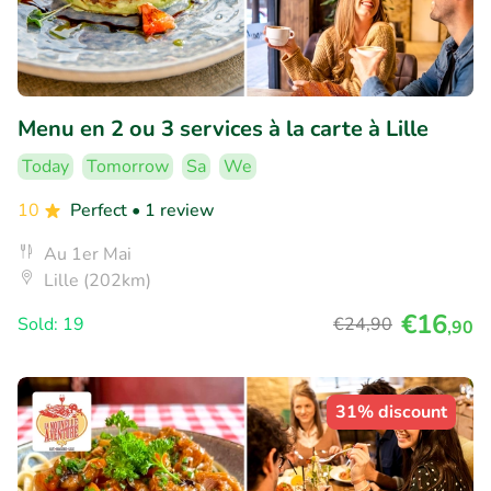
Menu en 2 ou 3 services à la carte à Lille
Today
Tomorrow
Sa
We
10
Perfect
• 1 review
Au 1er Mai
Lille (202km)
€16
Sold: 19
€24
,90
,90
31% discount