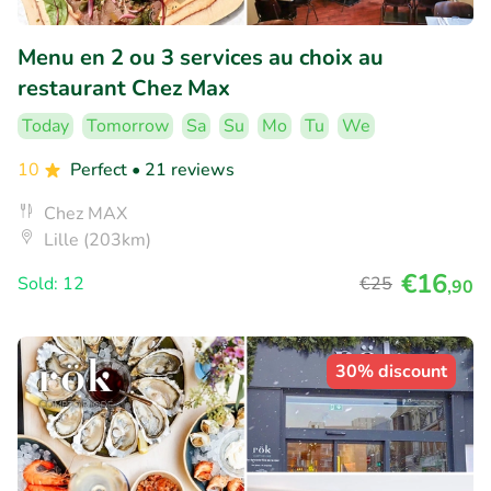
Menu en 2 ou 3 services au choix au
restaurant Chez Max
Today
Tomorrow
Sa
Su
Mo
Tu
We
10
Perfect
• 21 reviews
Chez MAX
Lille (203km)
€16
Sold: 12
€25
,90
30% discount