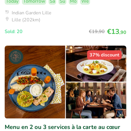
Today
Tomorrow
Sa
Su
Mo
We
Indian Garden Lille
Lille (202km)
€13
Sold: 20
€19
,90
,90
37% discount
Menu en 2 ou 3 services à la carte au cœur