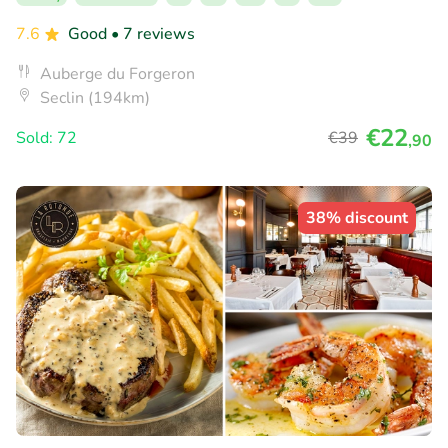
7.6
Good
• 7 reviews
Auberge du Forgeron
Seclin (194km)
€22
Sold: 72
€39
,90
38% discount