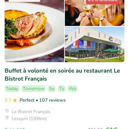
Buffet à volonté en soirée au restaurant Le
Bistrot Français
Today
Tomorrow
Su
Tu
We
9.7
Perfect
• 107 reviews
Le Bistrot Français
Lesquin (199km)