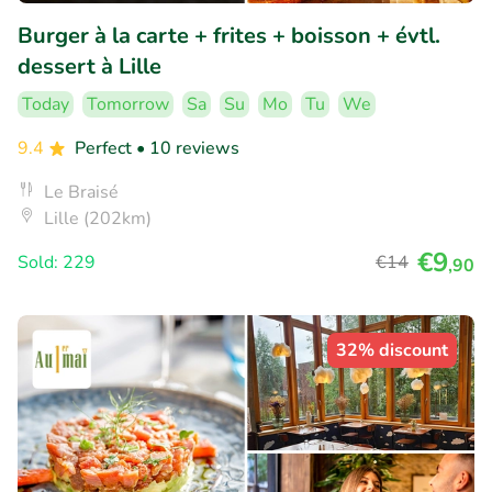
Burger à la carte + frites + boisson + évtl.
dessert à Lille
Today
Tomorrow
Sa
Su
Mo
Tu
We
9.4
Perfect
• 10 reviews
Le Braisé
Lille (202km)
€9
Sold: 229
€14
,90
32% discount