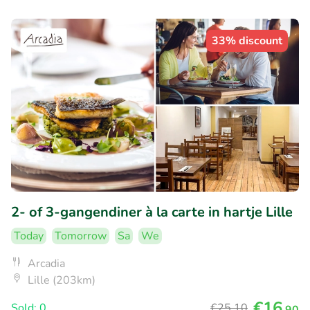
33% discount
2- of 3-gangendiner à la carte in hartje Lille
Today
Tomorrow
Sa
We
Arcadia
Lille (203km)
€16
Sold: 0
€25
,10