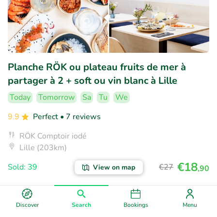
Planche RÖK ou plateau fruits de mer à
partager à 2 + soft ou vin blanc à Lille
Today
Tomorrow
Sa
Tu
We
9.9
Perfect
• 7 reviews
RÖK Comptoir iodé
Lille (203km)
€18
Sold: 39
€27
View on map
,90
45% discount
Discover
Search
Bookings
Menu