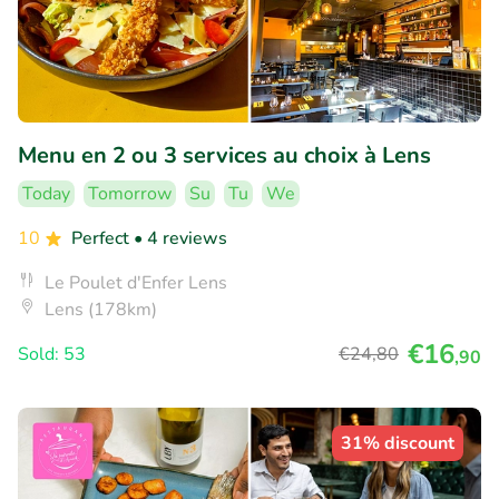
Menu en 2 ou 3 services au choix à Lens
Today
Tomorrow
Su
Tu
We
10
Perfect
• 4 reviews
Le Poulet d'Enfer Lens
Lens (178km)
€16
Sold: 53
€24
,80
,90
31% discount