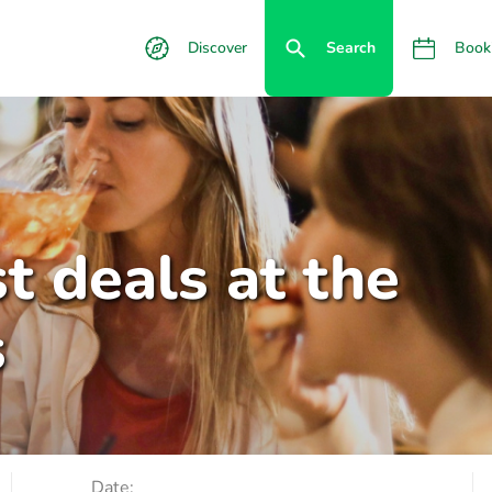
Discover
Search
Book
t deals at the
s
Date: