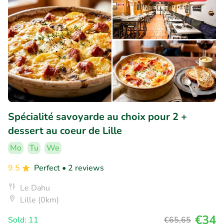
Spécialité savoyarde au choix pour 2 +
dessert au coeur de Lille
Mo
Tu
We
9.5
Perfect
• 2 reviews
Le Dahu
Lille (0km)
€34
Sold: 11
€65
,65