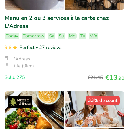
Menu en 2 ou 3 services à la carte chez
L'Adress
Today
Tomorrow
Sa
Su
Mo
Tu
We
9.8
Perfect
• 27 reviews
L'Adress
Lille (0km)
€13
Sold: 275
€21
,45
,90
33% discount