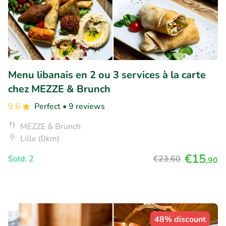
Menu libanais en 2 ou 3 services à la carte
chez MEZZE & Brunch
9.6
Perfect
• 9 reviews
MEZZE & Brunch
Lille (0km)
€15
Sold: 2
€23
,60
,90
48% discount