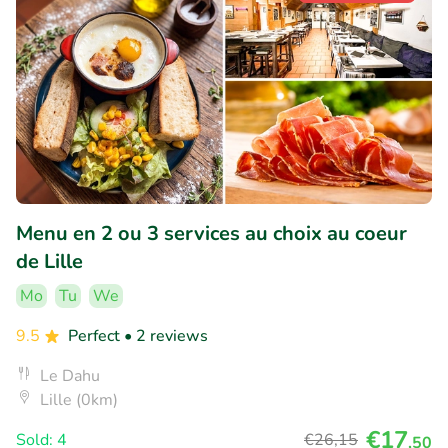
Menu en 2 ou 3 services au choix au coeur
de Lille
Mo
Tu
We
9.5
Perfect
• 2 reviews
Le Dahu
Lille (0km)
€17
Sold: 4
€26
,15
,50