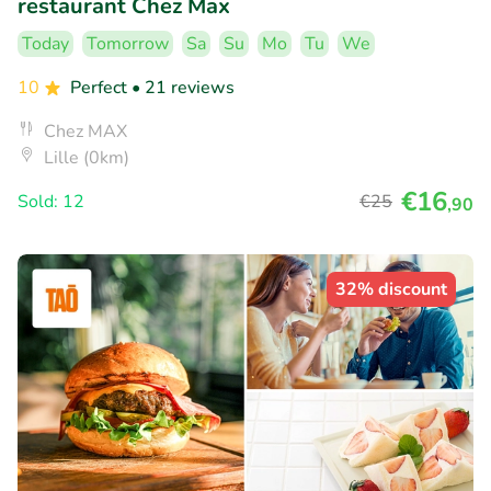
restaurant Chez Max
Today
Tomorrow
Sa
Su
Mo
Tu
We
10
Perfect
• 21 reviews
Chez MAX
Lille (0km)
€16
Sold: 12
€25
,90
32% discount