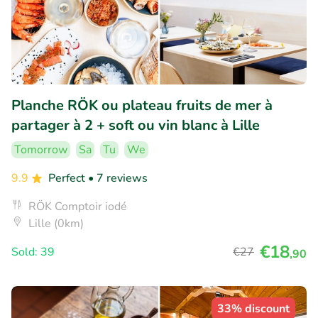
Planche RÖK ou plateau fruits de mer à
partager à 2 + soft ou vin blanc à Lille
Tomorrow
Sa
Tu
We
9.9
Perfect
• 7 reviews
RÖK Comptoir iodé
Lille (0km)
€18
Sold: 39
€27
,90
33% discount