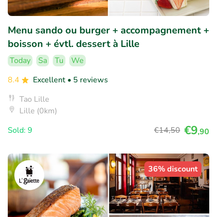
Menu sando ou burger + accompagnement +
boisson + évtl. dessert à Lille
Today
Sa
Tu
We
8.4
Excellent
• 5 reviews
Tao Lille
Lille (0km)
€9
Sold: 9
€14
,50
,90
36% discount