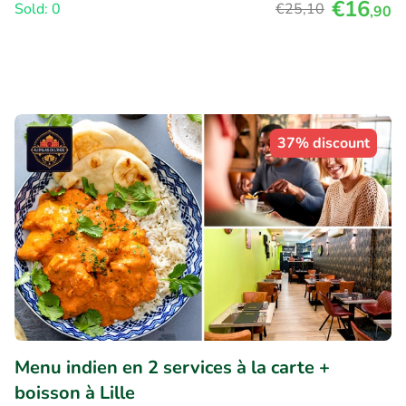
€16
Sold: 0
€25
,10
,90
37% discount
Menu indien en 2 services à la carte +
boisson à Lille