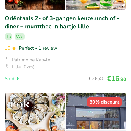
Oriëntaals 2- of 3-gangen keuzelunch of -
diner + muntthee in hartje Lille
Tu
We
10
Perfect
• 1 review
Patrimoine Kabyle
Lille (0km)
€16
Sold: 6
€26
,40
,90
30% discount