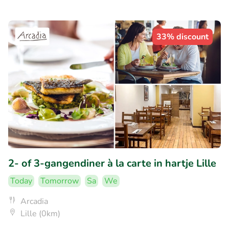
33% discount
2- of 3-gangendiner à la carte in hartje Lille
Today
Tomorrow
Sa
We
Arcadia
Lille (0km)