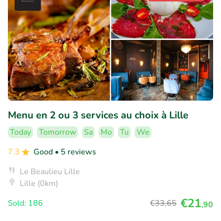
Menu en 2 ou 3 services au choix à Lille
Today
Tomorrow
Sa
Mo
Tu
We
7.3
Good
• 5 reviews
Le Beaulieu Lille
Lille (0km)
€21
Sold: 186
€33
,65
,90