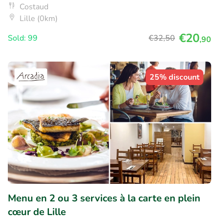
Costaud
Lille (0km)
€20
Sold: 99
€32
,50
,90
25% discount
Menu en 2 ou 3 services à la carte en plein
cœur de Lille