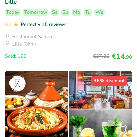
Lille
Today
Tomorrow
Sa
Su
Mo
Tu
We
9.1
Perfect
• 15 reviews
Restaurant Safran
Lille (0km)
€14
Sold: 196
€27
,25
,90
36% discount