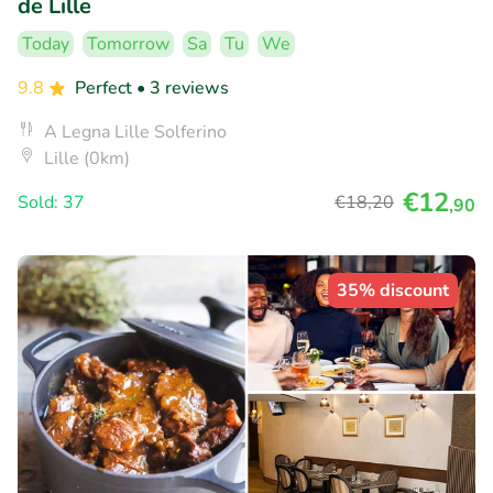
de Lille
Today
Tomorrow
Sa
Tu
We
9.8
Perfect
• 3 reviews
A Legna Lille Solferino
Lille (0km)
€12
Sold: 37
€18
,20
,90
35% discount