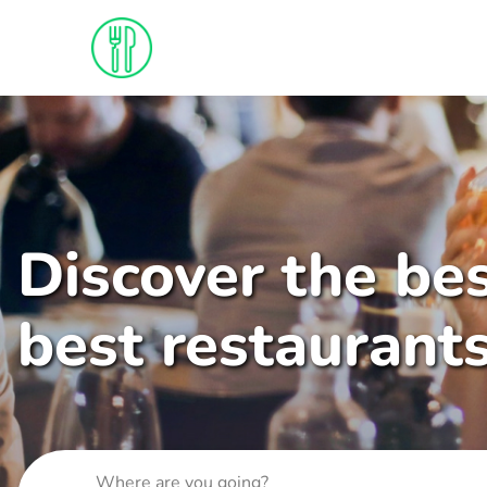
Discover the bes
best restaurant
Where are you going?