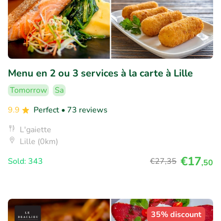
Menu en 2 ou 3 services à la carte à Lille
Tomorrow
Sa
9.9
Perfect
• 73 reviews
L'gaiette
Lille (0km)
€17
Sold: 343
€27
,35
,50
35% discount