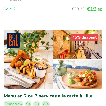
€19
Sold: 2
€28
,30
,50
45% discount
Menu en 2 ou 3 services à la carte à Lille
Tomorrow
Sa
Su
We