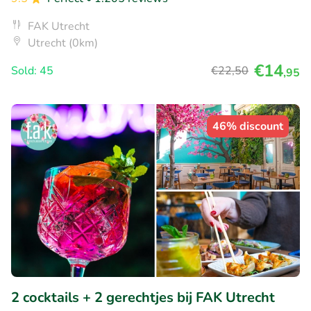
FAK Utrecht
Utrecht (0km)
€14
Sold: 45
€22
,50
,95
46% discount
2 cocktails + 2 gerechtjes bij FAK Utrecht