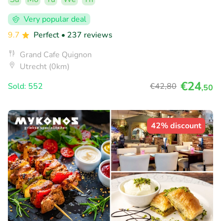
Very popular deal
9.7
Perfect
• 237 reviews
Grand Cafe Quignon
Utrecht (0km)
€24
Sold: 552
€42
,80
,50
42% discount