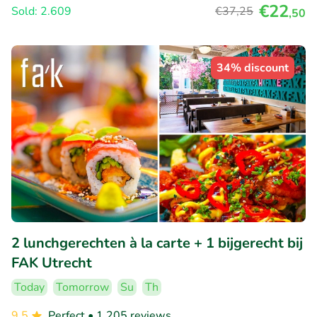
€22
Sold: 2.609
€37
,25
,50
34% discount
2 lunchgerechten à la carte + 1 bijgerecht bij
FAK Utrecht
Today
Tomorrow
Su
Th
9.5
Perfect
• 1.205 reviews