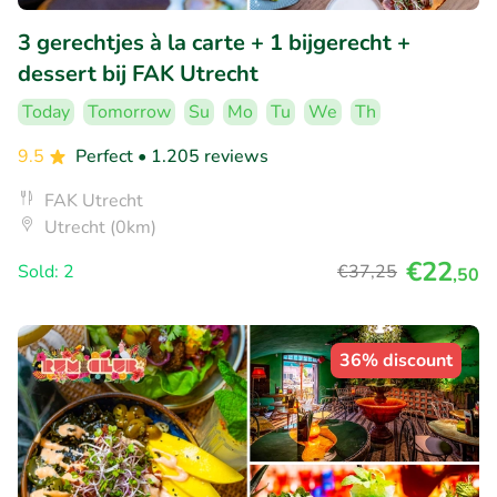
3 gerechtjes à la carte + 1 bijgerecht +
dessert bij FAK Utrecht
Today
Tomorrow
Su
Mo
Tu
We
Th
9.5
Perfect
• 1.205 reviews
FAK Utrecht
Utrecht (0km)
€22
Sold: 2
€37
,25
,50
36% discount