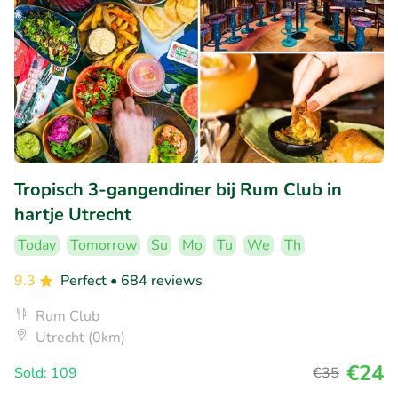
Tropisch 3-gangendiner bij Rum Club in
hartje Utrecht
Today
Tomorrow
Su
Mo
Tu
We
Th
9.3
Perfect
• 684 reviews
Rum Club
Utrecht (0km)
€24
Sold: 109
€35