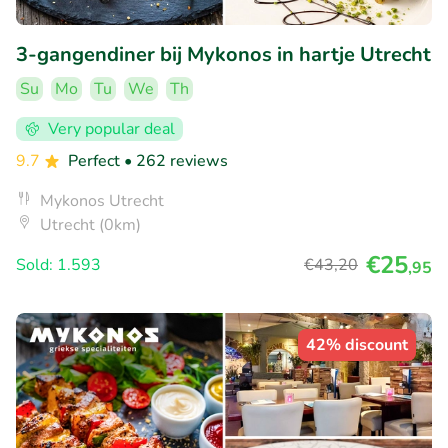
3-gangendiner bij Mykonos in hartje Utrecht
Su
Mo
Tu
We
Th
Very popular deal
9.7
Perfect
• 262 reviews
Mykonos Utrecht
Utrecht (0km)
€25
Sold: 1.593
€43
,20
,95
42% discount