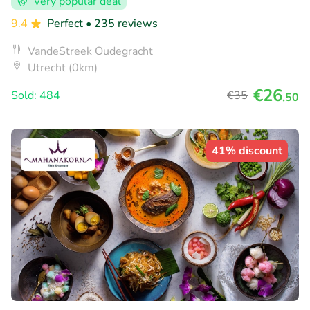
Very popular deal
9.4
Perfect
• 235 reviews
VandeStreek Oudegracht
Utrecht (0km)
€26
Sold: 484
€35
,50
41% discount