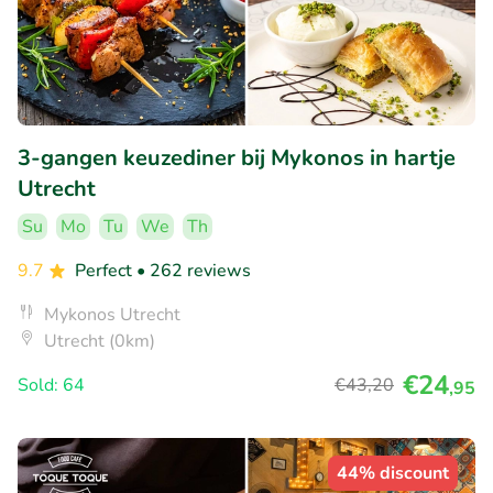
3-gangen keuzediner bij Mykonos in hartje
Utrecht
Su
Mo
Tu
We
Th
9.7
Perfect
• 262 reviews
Mykonos Utrecht
Utrecht (0km)
€24
Sold: 64
€43
,20
,95
44% discount