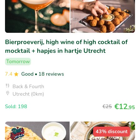
Bierproeverij, high wine of high cocktail of
mocktail + hapjes in hartje Utrecht
Tomorrow
7.4
Good
• 18 reviews
Back & Fourth
Utrecht (0km)
€12
Sold: 198
€25
,95
43% discount