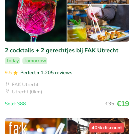
2 cocktails + 2 gerechtjes bij FAK Utrecht
Today
Tomorrow
9.5
Perfect
• 1.205 reviews
FAK Utrecht
Utrecht (0km)
€19
Sold: 388
€35
40% discount