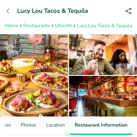
+31882050505
Lucy Lou Tacos & Tequila
Available until 23:00
Home
Restaurants
Utrecht
Lucy Lou Tacos & Tequila
ation
Photos
Location
Restaurant Information