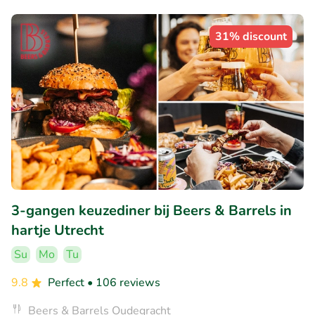
31% discount
3-gangen keuzediner bij Beers & Barrels in
hartje Utrecht
Su
Mo
Tu
9.8
Perfect
• 106 reviews
Beers & Barrels Oudegracht