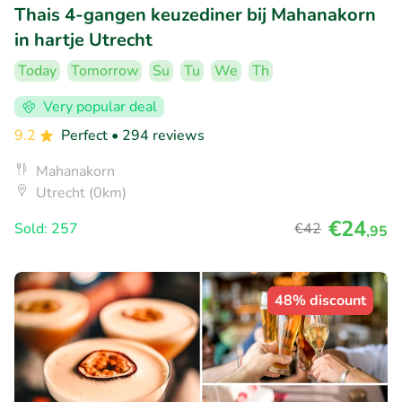
Thais 4-gangen keuzediner bij Mahanakorn
in hartje Utrecht
Today
Tomorrow
Su
Tu
We
Th
Very popular deal
9.2
Perfect
• 294 reviews
Mahanakorn
Utrecht (0km)
€24
Sold: 257
€42
,95
48% discount