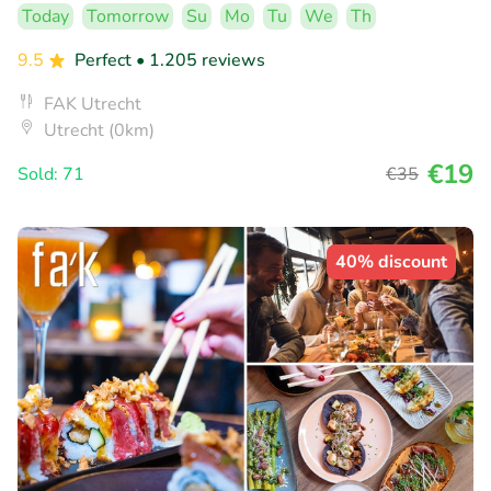
Today
Tomorrow
Su
Mo
Tu
We
Th
9.5
Perfect
• 1.205 reviews
FAK Utrecht
Utrecht (0km)
€19
Sold: 71
€35
40% discount