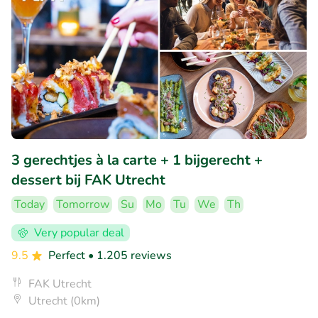
3 gerechtjes à la carte + 1 bijgerecht +
dessert bij FAK Utrecht
Today
Tomorrow
Su
Mo
Tu
We
Th
Very popular deal
9.5
Perfect
• 1.205 reviews
FAK Utrecht
Utrecht (0km)