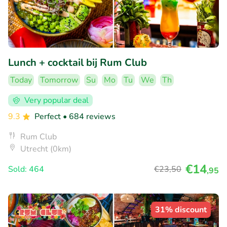
Lunch + cocktail bij Rum Club
Today
Tomorrow
Su
Mo
Tu
We
Th
Very popular deal
9.3
Perfect
• 684 reviews
Rum Club
Utrecht (0km)
€14
Sold: 464
€23
,50
,95
31% discount