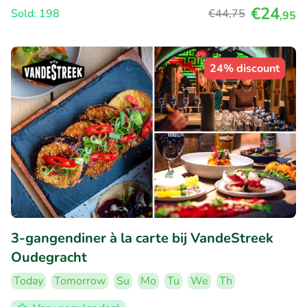
€24
Sold: 198
€44
,75
,95
24% discount
3-gangendiner à la carte bij VandeStreek
Oudegracht
Today
Tomorrow
Su
Mo
Tu
We
Th