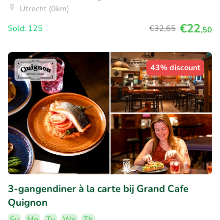
Utrecht (0km)
€22
Sold: 125
€32
,65
,50
43% discount
3-gangendiner à la carte bij Grand Cafe
Quignon
Su
Mo
Tu
We
Th