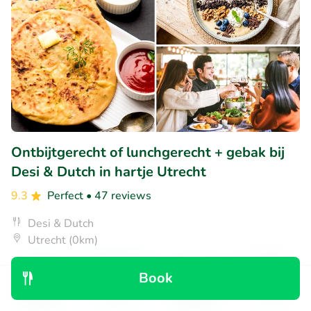
Ontbijtgerecht of lunchgerecht + gebak bij
Desi & Dutch in hartje Utrecht
9.3
Perfect
• 47 reviews
Desi & Dutch
Utrecht (0km)
€9
Sold: 267
€17
,35
,95
Book
Discover
Search
Bookings
Menu